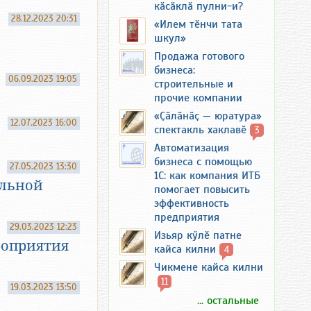
кӑсӑклӑ пулни-и?
28.12.2023 20:31
«Илем тӗнчи тата
шкул»
Продажа готового
бизнеса:
06.09.2023 19:05
строительные и
прочие компании
«Ҫӑлӑнӑҫ — юратура»
12.07.2023 16:00
спектакль хаклавӗ
3
Автоматизация
бизнеса с помощью
27.05.2023 13:30
1С: как компания ИТБ
ельной
помогает повысить
эффективность
предприятия
29.03.2023 12:23
Изьяр кӳлӗ патне
роприятия
кайса килни
4
Чикмене кайса килни
11
19.03.2023 13:50
... остальные