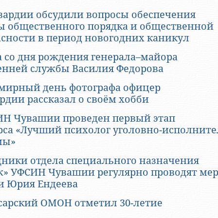
гвардии обсудили вопросы обеспечения
ы общественного порядка и общественной
асности в период новогодних каникул
а со дня рождения генерала–майора
енней службы Василия Федорова
емирный день фотографа офицер
рдии рассказал о своём хобби
ИН Чувашии проведен первый этап
рса «Лучший психолог уголовно-исполнит
мы»
дники отдела специального назначения
ж» УФСИН Чувашии регулярно проводят ме
и Юрия Ендеева
сарский ОМОН отметил 30-летие