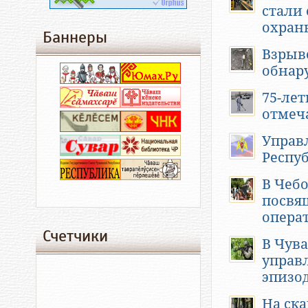
стали
охран
Баннеры
Взрыв
обнар
75-ле
отмеч
Управ
Респуб
В Чеб
посвя
опера
Счетчики
В Чув
управ
эпизод
На ск