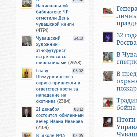
09.06
Национальной
Генер
библиотеке ЧР
личны
отметили День
празд
чувашской книги
(4774)
32 го
Чувашский
24.10
Росгв
художник-
этнофутурист
В Чув
встретился со
спецп
школьниками
(2658)
Главу
06.02
В пре
Шемуршинского
охран
округа привлекли к
пожар
ответственности за
нападание на
Тради
охотника
(2384)
бойца
21 декабря
08.12
состоится юбилейный
Итоги 
вечер Ивана Иванова
Управ
(2109)
Чува
В школе №13
02.05