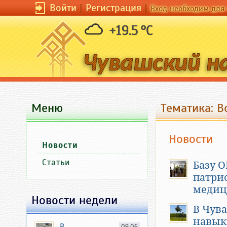
Войти
|
Регистрация
|
Вход необходим для 
+19.5 °C
Меню
Тематика: 
Новости
Новости
Статьи
Базу 
патри
медиц
Новости недели
В Чув
навык
В