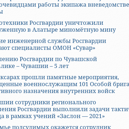
 очевидцами работы экипажа вневедомств
ы
отехники Росгвардии уничтожили
уженную в Алатыре миномётную мину
тие инженерной службы Росгвардии
ают специалисты ОМОН «Сувар»
лению Росгвардии по Чувашской
лике – Чувашии – 5 лет
оксарах прошли памятные мероприятия,
щенные военнослужащим 101 Особой бриг
тивного назначения внутренних войск
ашии сотрудники регионального
ления Росгвардии выполнили задачи такти
а в рамках учений «Заслон — 2021»
амье подсудимых окажется сотрудник