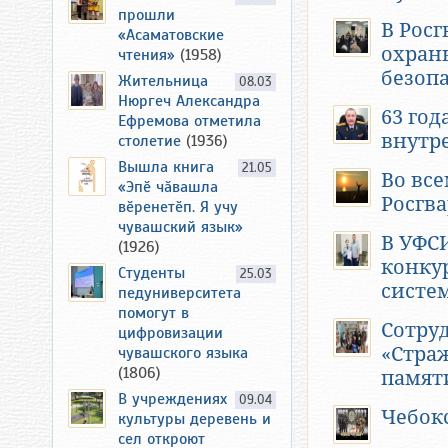
прошли
В Рос
«Асаматовские
охран
чтения»
(1958)
безоп
Жительница
08.03
Нюргеч Александра
63 год
Ефремова отметила
внутр
столетие
(1936)
Вышла книга
21.05
Во вс
«Эпӗ чӑвашла
Росгва
вӗренетӗп. Я учу
чувашский язык»
В УФС
(1926)
конку
Студенты
25.03
систе
педуниверситета
помогут в
Сотру
цифровизации
«Стра
чувашского языка
(1806)
памят
В учреждениях
09.04
Чебок
культуры деревень и
сел откроют