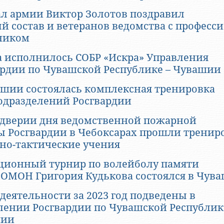
ал армии Виктор Золотов поздравил
й состав и ветеранов ведомства с профес
ником
да исполнилось СОБР «Искра» Управления
ардии по Чувашской Республике – Чувашии
ашии состоялась комплексная тренировка
одразделений Росгвардии
ддверии дня ведомственной пожарной
ы Росгвардии в Чебоксарах прошли трени
но-тактические учения
ционный турнир по волейболу памяти
 ОМОН Григория Кудькова состоялся в Чув
деятельности за 2023 год подведены в
лении Росгвардии по Чувашской Республик
шии