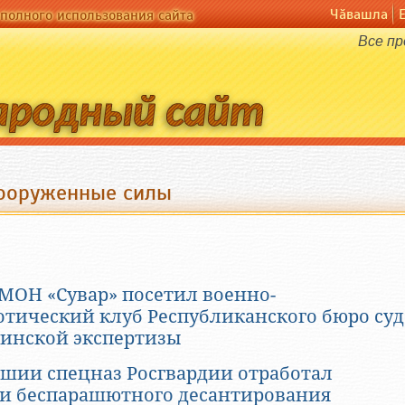
Чӑвашла
полного использования сайта
Все пр
Вооруженные силы
ОМОН «Сувар» посетил военно-
отический клуб Республиканского бюро суд
инской экспертизы
ашии спецназ Росгвардии отработал
и беспарашютного десантирования