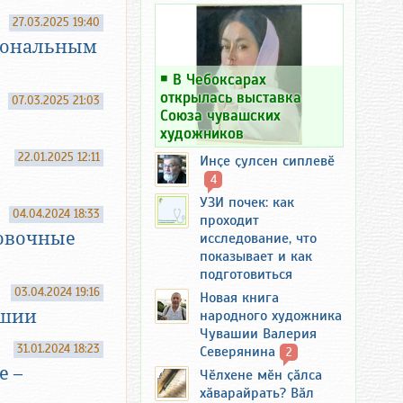
27.03.2025 19:40
сиональным
￭
В Чебоксарах
открылась выставка
07.03.2025 21:03
Союза чувашских
художников
22.01.2025 12:11
Инҫе ҫулсен сиплевӗ
4
УЗИ почек: как
04.04.2024 18:33
проходит
ровочные
исследование, что
показывает и как
подготовиться
03.04.2024 19:16
Новая книга
ашии
народного художника
Чувашии Валерия
31.01.2024 18:23
Северянина
2
е –
Чӗлхене мӗн ҫӑлса
хӑварайрать? Вӑл