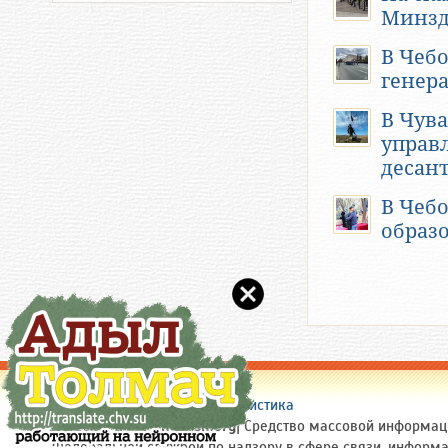
Минзд
В Чеб
генер
В Чув
управ
десан
В Чебо
образ
О сайте
|
Помощь сайту
|
Статистика
(c) 2005-2026 Chuvash.Org
| Средство массовой информаци
Федеральной службой по надзору в сфере связи, информ