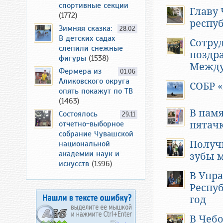
спортивные секции
Главу
(1772)
респу
Зимняя сказка:
28.02
В детских садах
Сотру
слепили снежные
поздр
фигуры
(1538)
Между
Фермера из
01.06
Аликовского округа
СОБР «
опять покажут по ТВ
(1463)
В пам
Состоялось
29.11
отчетно-выборное
пятачк
собрание Чувашской
Получ
национальной
академии наук и
зубы 
искусств
(1396)
В Упр
Респуб
год
В Чеб