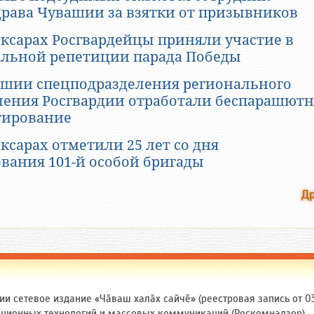
рава Чувашии за взятки от призывников
оксарах Росгвардейцы приняли участие в
альной репетиции парада Победы
ашии спецподразделения регионального
ления Росгвардии отработали беспарашютн
тирование
ксарах отметили 25 лет со дня
ования 101-й особой бригады
Др
и сетевое издание «Чӑваш халӑх сайчӗ» (реестровая запись от 03
ационных технологий и массовых коммуникаций (Роскомнадзор).