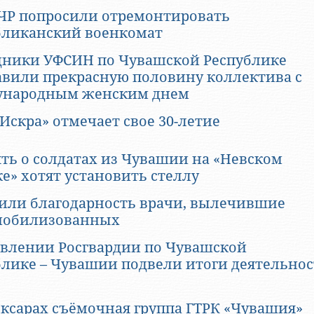
 ЧР попросили отремонтировать
бликанский военкомат
дники УФСИН по Чувашской Республике
авили прекрасную половину коллектива с
народным женским днем
Искра» отмечает свое 30-летие
ять о солдатах из Чувашии на «Невском
е» хотят установить стеллу
или благодарность врачи, вылечившие
мобилизованных
авлении Росгвардии по Чувашской
лике – Чувашии подвели итоги деятельност
оксарах съёмочная группа ГТРК «Чувашия»