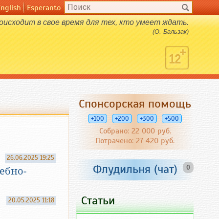
English
Esperanto
оисходит в свое время для тех, кто умеет ждать.
(О. Бальзак)
Спонсорская помощь
+100
+200
+300
+500
Собрано: 22 000 руб.
Потрачено: 27 420 руб.
26.06.2025 19:25
Флудильня (чат)
0
ебно-
Статьи
20.05.2025 11:18