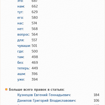
это
:
687
нам
:
662
тут
:
629
его
:
580
нас
:
574
нет
:
568
вопрос
:
564
для
:
557
чуваши
:
501
где
:
500
там
:
498
без
:
469
теперь
:
449
ашм
:
396
уже
:
394
Больше всего правок в статьях
:
Кузнецов Евгений Геннадьевич
:
184
Данилов Григорий Владиславович
:
106