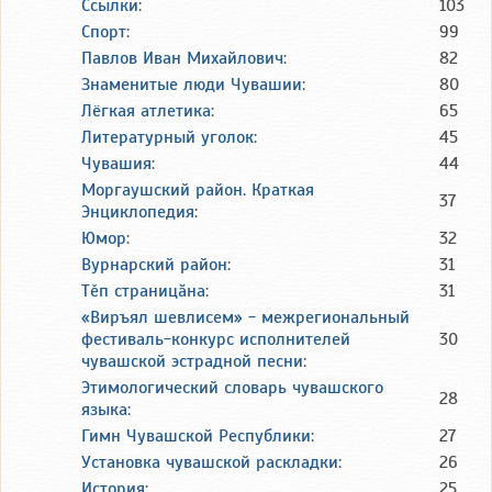
Ссылки
:
103
Спорт
:
99
Павлов Иван Михайлович
:
82
Знаменитые люди Чувашии
:
80
Лёгкая атлетика
:
65
Литературный уголок
:
45
Чувашия
:
44
Моргаушский район. Краткая
37
Энциклопедия
:
Юмор
:
32
Вурнарский район
:
31
Тěп страницăна
:
31
«Виръял шевлисем» - межрегиональный
фестиваль-конкурс исполнителей
30
чувашской эстрадной песни
:
Этимологический словарь чувашского
28
языка
:
Гимн Чувашской Республики
:
27
Установка чувашской раскладки
:
26
История
:
25