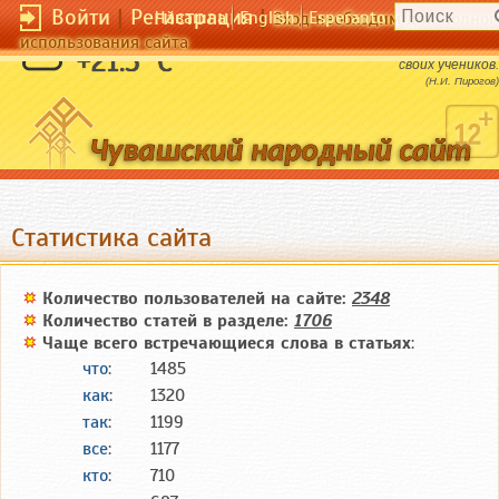
Войти
|
Регистрация
|
Чӑвашла
English
Esperanto
Вход необходим для полног
использования сайта
Всякая школа славна не числом, а славою
+21.5 °C
своих учеников.
(Н.И. Пирогов)
Cтатистика сайта
Количество пользователей на сайте:
2348
Количество статей в разделе:
1706
Чаще всего встречающиеся слова в статьях
:
что
:
1485
как
:
1320
так
:
1199
все
:
1177
кто
:
710