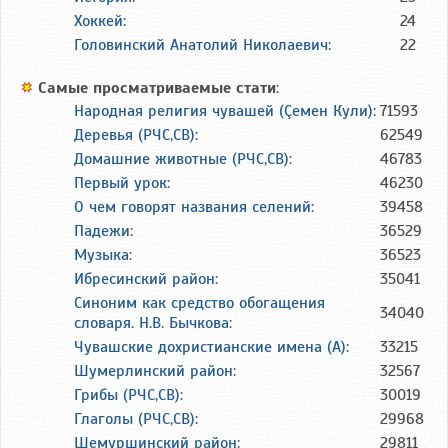
Хоккей
:
24
Головинский Анатолий Николаевич
:
22
Самые просматриваемые стати
:
Народная религия чувашей (Çемен Кули)
:
71593
Деревья (РЧС,СВ)
:
62549
Домашние животные (РЧС,СВ)
:
46783
Первый урок
:
46230
О чем говорят названия селений
:
39458
Падежи
:
36529
Музыка
:
36523
Ибресинский район
:
35041
Синоним как средство обогащения
34040
словаря. Н.В. Бычкова
:
Чувашские дохристианские имена (А)
:
33215
Шумерлинский район
:
32567
Грибы (РЧС,СВ)
:
30019
Глаголы (РЧС,СВ)
:
29968
Шемуршинский район
:
29811