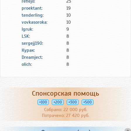
reflejo
:
23
proektant
:
19
tenderling
:
10
vovkasoroka
:
10
Igruk
:
9
LSK
:
8
sergejj190
:
8
Курак
:
8
Dreamject
:
8
olich
:
8
Спонсорская помощь
+100
+200
+300
+500
Собрано: 22 000 руб.
Потрачено: 27 420 руб.