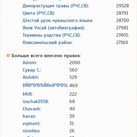
Дикорастущие травы (РЧС,СВ)
:
29528
Цвета (РЧС,СВ)
:
28791
Шестой урок чувашского языка
:
28700
Яков Ухсай (автобиография)
:
27981
Термины родства (РЧС,СВ)
:
27405
Комсомольский район
:
27160
Больше всего внесено правок
:
Admin
:
2090
Сувар С.
:
560
Alshikh
:
529
ÐÑÐ°Ð²Ð¾ÑÐ»Ð°Ð²Ð½
:
469
MVR
:
222
izachak1938
:
68
Chavash
:
40
havas
:
39
esjmont
:
31
ninelleo
:
26