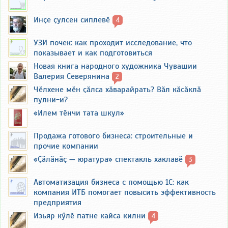
Инҫе ҫулсен сиплевӗ
4
УЗИ почек: как проходит исследование, что
показывает и как подготовиться
Новая книга народного художника Чувашии
Валерия Северянина
2
Чӗлхене мӗн ҫӑлса хӑварайрать? Вӑл кӑсӑклӑ
пулни-и?
«Илем тӗнчи тата шкул»
Продажа готового бизнеса: строительные и
прочие компании
«Ҫӑлӑнӑҫ — юратура» спектакль хаклавӗ
3
Автоматизация бизнеса с помощью 1С: как
компания ИТБ помогает повысить эффективность
предприятия
Изьяр кӳлӗ патне кайса килни
4