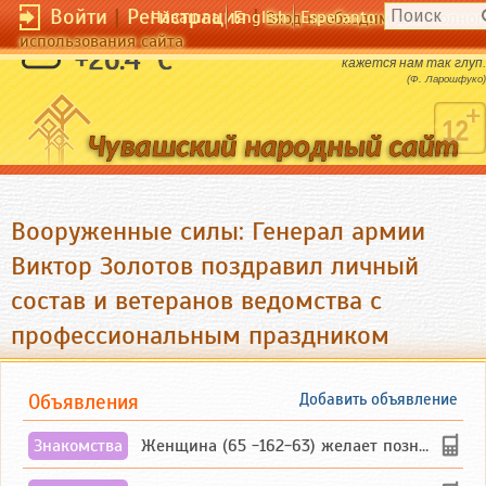
Войти
|
Регистрация
|
Чӑвашла
English
Esperanto
Вход необходим для полног
использования сайта
Как только дурак похвалит нас - он уже не
+26.4 °C
кажется нам так глуп.
(Ф. Ларошфуко)
Вооруженные силы: Генерал армии
Виктор Золотов поздравил личный
состав и ветеранов ведомства с
профессиональным праздником
Объявления
Добавить объявление
Знакомства
Женщина (65 -162-63) желает познакомиться с одиноким, добродушным, без вредных ...