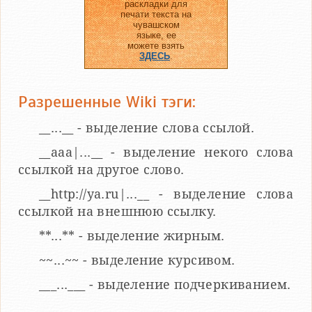
раскладки для
печати текста на
чувашском
языке, ее
можете взять
ЗДЕСЬ
.
Разрешенные Wiki тэги:
__...__ - выделение слова ссылой.
__aaa|...__ - выделение некого слова
ссылкой на другое слово.
__http://ya.ru|...__ - выделение слова
ссылкой на внешнюю ссылку.
**...** - выделение жирным.
~~...~~ - выделение курсивом.
___...___ - выделение подчеркиванием.