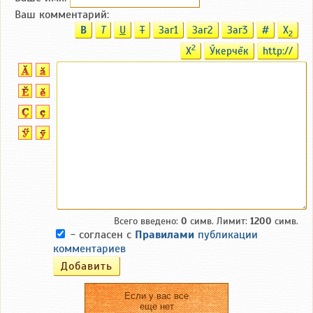
Ваш комментарий:
B
T
U
T
Заг1
Заг2
Заг3
#
X
2
2
X
Ӳкерчĕк
http://
Всего введено:
0
симв. Лимит:
1200
симв.
- согласен с
Правилами
публикации
комментариев
Если у вас все
еще нет