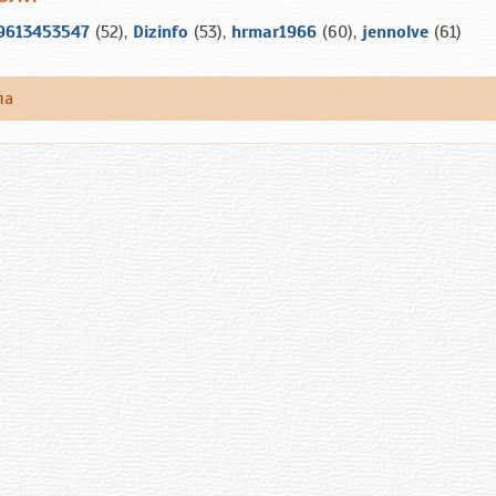
9613453547
(52),
Dizinfo
(53),
hrmar1966
(60),
jennolve
(61)
ла