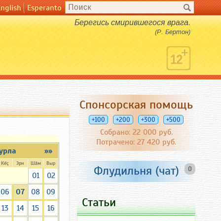
English
Esperanto
Берегись смирившегося врага.
(Р. Бертон)
Спонсорская помощь
+100
+200
+300
+500
Собрано: 22 000 руб.
Потрачено: 27 420 руб.
урла
»»
Кĕç
Эрн
Шăм
Выр
Флудильня (чат)
0
01
02
06
07
08
09
Статьи
13
14
15
16