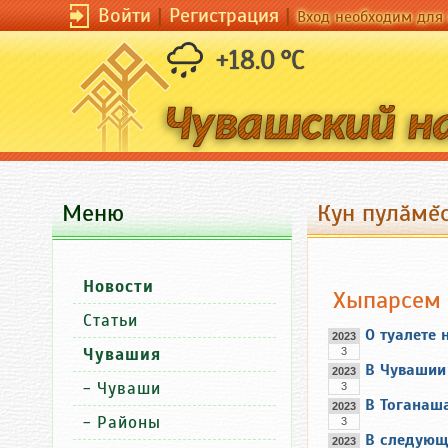
Войти
|
Регистрация
|
Вход необходим для 
+18.0 °C
Меню
Кун пулăмĕс
Новости
Хыпарсем
Статьи
О туалете 
2023
Чувашия
3
В Чувашии 
2023
-
Чуваши
3
В Тоганаш
2023
-
Районы
3
В следующ
2023