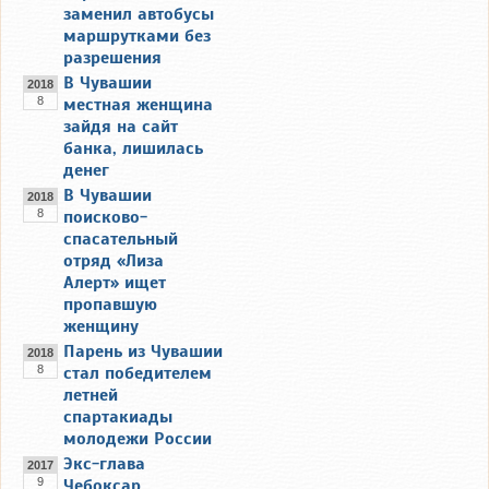
заменил автобусы
маршрутками без
разрешения
В Чувашии
2018
8
местная женщина
зайдя на сайт
банка, лишилась
денег
В Чувашии
2018
8
поисково-
спасательный
отряд «Лиза
Алерт» ищет
пропавшую
женщину
Парень из Чувашии
2018
8
стал победителем
летней
спартакиады
молодежи России
Экс-глава
2017
9
Чебоксар