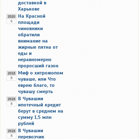
доставкой в
Харькове
На Красной
2020
6
площади
чиновники
обратили
внимание на
жирные пятна от
еды и
неравномерно
проросший газон
Миф о хитрожопом
2018
8
чуваше, или Что
еврею благо, то
чувашу смерть
В Чувашии
2018
8
ипотечный кредит
берут в среднем на
сумму 1,5 млн
рублей
В Чувашии
2018
8
перевозчик