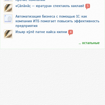
«Ҫӑлӑнӑҫ — юратура» спектакль хаклавӗ
3
Автоматизация бизнеса с помощью 1С: как
компания ИТБ помогает повысить эффективность
предприятия
Изьяр кӳлӗ патне кайса килни
4
... остальные