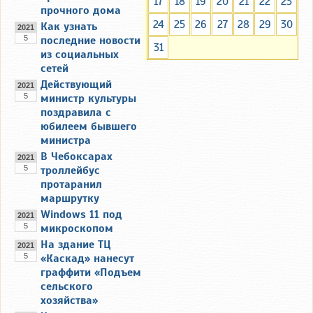
17
18
19
20
21
22
23
прочного дома
24
25
26
27
28
29
30
Как узнать
2021
5
последние новости
31
из социальных
сетей
Действующий
2021
5
министр культуры
поздравила с
юбилеем бывшего
министра
В Чебоксарах
2021
5
троллейбус
протаранил
маршрутку
Windows 11 под
2021
5
микроскопом
На здание ТЦ
2021
5
«Каскад» нанесут
граффити «Подъем
сельского
хозяйства»