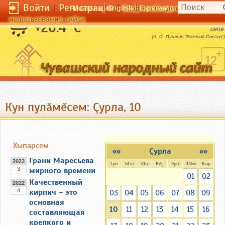
Войти
|
Регистрация
|
Чӑвашла
English
Esperanto
Вход необходим для полног
использования сайта
Мы почитаем всех нулями, а единицами -
+20.4 °C
себя.
(А. С. Пушкин "Евгений Онегин")
Кун пулăмĕсем: Çурла, 10
Хыпарсем
««
Çурла
»»
Грани Маресьева
2023
Тун
Ытл
Юн
Кĕç
Эрн
Шăм
Выр
3
мирного времени
01
02
Качественный
2022
4
кирпич – это
03
04
05
06
07
08
09
основная
10
11
12
13
14
15
16
составляющая
крепкого и