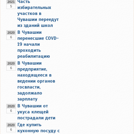
Часть
2021
5
избирательных
участков в
Чувашии переедут
из зданий школ
В Чувашии
2020
6
перенесшие COVD-
19 начали
проходить
реабилитацию
В Чувашии
2020
6
предприятие,
находящееся в
ведении органов
госвласти,
задолжало
зарплату
В Чувашии от
2020
6
укуса клещей
пострадали дети
Где купить
2020
6
кухонную посуду с