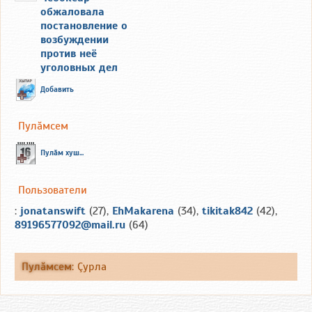
обжаловала
постановление о
возбуждении
против неё
уголовных дел
Добавить
Пулăмсем
Пулăм хуш...
Пользователи
:
jonatanswift
(27),
EhMakarena
(34),
tikitak842
(42),
89196577092@mail.ru
(64)
Пулăмсем
:
Çурла