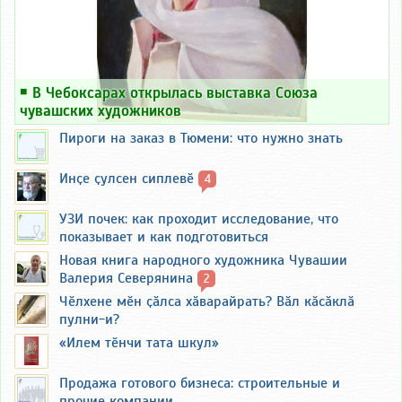
￭
В Чебоксарах открылась выставка Союза
чувашских художников
Пироги на заказ в Тюмени: что нужно знать
Инҫе ҫулсен сиплевӗ
4
УЗИ почек: как проходит исследование, что
показывает и как подготовиться
Новая книга народного художника Чувашии
Валерия Северянина
2
Чӗлхене мӗн ҫӑлса хӑварайрать? Вӑл кӑсӑклӑ
пулни-и?
«Илем тӗнчи тата шкул»
Продажа готового бизнеса: строительные и
прочие компании