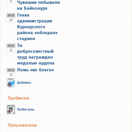
9
Чувашии побывали
на Байконуре
Глава
2016
10
администрации
Вурнарского
района «обокрал»
стадион
За
2015
11
добросовестный
труд награжден
медалью ордена
Ложь «во благо»
2015
11
Добавить
Пулăмсем
Пулăм хуш...
Пользователи