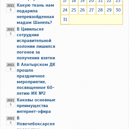
17
18
19
20
21
22
23
Какую ткань нам
2021
24
25
26
27
28
29
30
5
подарила
непревзойденная
31
мадам Шанель?
В Цивильске
2021
5
сотрудник
исправительной
колонии лишился
погонов за
получения взятки
В Алатырском ДК
2021
5
прошло
праздничное
мероприятие,
посвященное 60-
летию ИК №2
Каковы основные
2021
5
преимущества
интернет-эфира
В
2021
5
Новочебоксарске