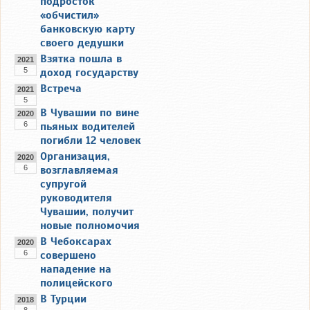
подросток
«обчистил»
банковскую карту
своего дедушки
Взятка пошла в
2021
5
доход государству
Встреча
2021
5
В Чувашии по вине
2020
6
пьяных водителей
погибли 12 человек
Организация,
2020
6
возглавляемая
супругой
руководителя
Чувашии, получит
новые полномочия
В Чебоксарах
2020
6
совершено
нападение на
полицейского
В Турции
2018
8