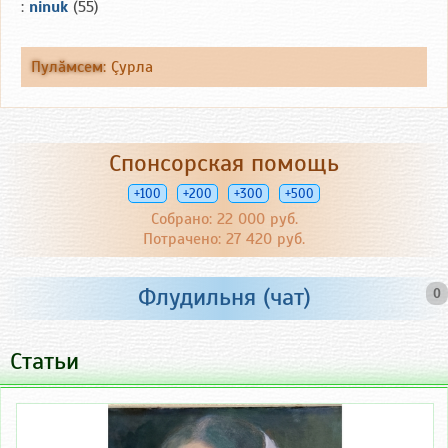
:
ninuk
(55)
Пулăмсем
:
Çурла
Спонсорская помощь
+100
+200
+300
+500
Собрано: 22 000 руб.
Потрачено: 27 420 руб.
Флудильня (чат)
0
Статьи