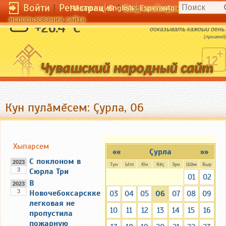
Войти
|
Регистрация
|
Чӑвашла
English
Esperanto
Вход необходим для полног
использования сайта
Любовь - это теорема, которую нужно
+26.4 °C
доказывать каждый день.
(Архимед)
Кун пулăмĕсем: Çурла, 06
Хыпарсем
««
Çурла
»»
С поклоном в
2023
Тун
Ытл
Юн
Кĕç
Эрн
Шăм
Выр
3
Сюрла Три
01
02
В
2023
3
Новочебоксарскке
03
04
05
06
07
08
09
легковая не
10
11
12
13
14
15
16
пропустила
пожарную