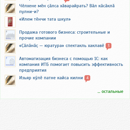
Чӗлхене мӗн ҫӑлса хӑварайрать? Вӑл кӑсӑклӑ
пулни-и?
«Илем тӗнчи тата шкул»
Продажа готового бизнеса: строительные и
прочие компании
«Ҫӑлӑнӑҫ — юратура» спектакль хаклавӗ
3
Автоматизация бизнеса с помощью 1С: как
компания ИТБ помогает повысить эффективность
предприятия
Изьяр кӳлӗ патне кайса килни
4
... остальные