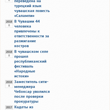
переведена на
турецкий язык
чувашская повесть
«Салампи»
В Чувашии 44
2018
8
человека
привлечены к
ответственности за
разжигание
костров
В чувашском селе
2018
8
прошел
республиканский
фестиваль
«Народные
истоки»
Заместитель сити-
2018
8
менеджера
Чебоксар уволился
после проверки
прокуратуры
Кадеты из
2017