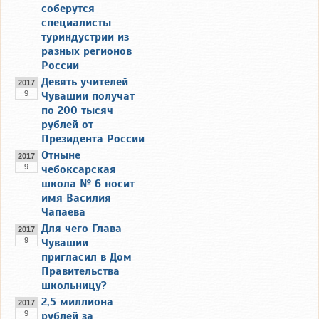
соберутся
специалисты
туриндустрии из
разных регионов
России
Девять учителей
2017
9
Чувашии получат
по 200 тысяч
рублей от
Президента России
Отныне
2017
9
чебоксарская
школа № 6 носит
имя Василия
Чапаева
Для чего Глава
2017
9
Чувашии
пригласил в Дом
Правительства
школьницу?
2,5 миллиона
2017
9
рублей за