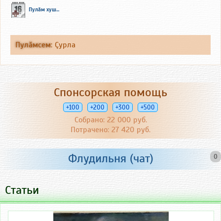
Пулăм хуш...
Пулăмсем
:
Çурла
Спонсорская помощь
+100
+200
+300
+500
Собрано: 22 000 руб.
Потрачено: 27 420 руб.
Флудильня (чат)
0
Статьи