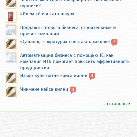
пулни-и?
«Илем тӗнчи тата шкул»
Продажа готового бизнеса: строительные и
прочие компании
«Ҫӑлӑнӑҫ — юратура» спектакль хаклавӗ
3
Автоматизация бизнеса с помощью 1С: как
компания ИТБ помогает повысить эффективность
предприятия
Изьяр кӳлӗ патне кайса килни
4
Чикмене кайса килни
11
... остальные