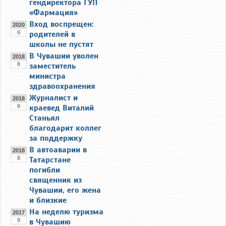
гендиректора ГУП
«Фармация»
Вход воспрещен:
2020
6
родителей в
школы не пустят
В Чувашии уволен
2018
8
заместитель
министра
здравоохранения
Журналист и
2018
8
краевед Виталий
Станьял
благодарит коллег
за поддержку
В автоаварии в
2018
8
Татарстане
погибли
священник из
Чувашии, его жена
и близкие
На неделю туризма
2017
9
в Чувашию