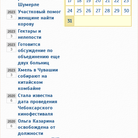
17
18
19
20
21
22
23
Шумерле
24
25
26
27
28
29
30
Участковый помог
2023
3
женщине найти
31
корову
Гектары и
2023
3
нелепости
Готовится
2023
3
обсуждение по
объединению еще
двух больниц
Хмель в Чувашии
2023
3
собирают на
китайском
комбайне
Стала известна
2020
6
дата проведения
Чебоксарского
кинофестиваля
Ольга Казарина
2020
6
освобождена от
должности