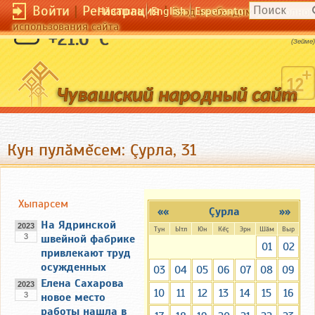
Войти
|
Регистрация
|
Чӑвашла
English
Esperanto
Вход необходим для полног
использования сайта
Тот не живет, кто страшиться смерти.
+21.6 °C
(Зейме)
Кун пулăмĕсем: Çурла, 31
Хыпарсем
««
Çурла
»»
На Ядринской
2023
Тун
Ытл
Юн
Кĕç
Эрн
Шăм
Выр
3
швейной фабрике
01
02
привлекают труд
осужденных
03
04
05
06
07
08
09
Елена Сахарова
2023
10
11
12
13
14
15
16
3
новое место
работы нашла в