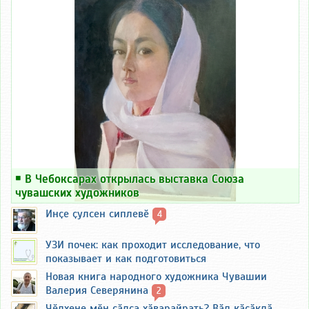
￭
В Чебоксарах открылась выставка Союза
чувашских художников
Инҫе ҫулсен сиплевӗ
4
УЗИ почек: как проходит исследование, что
показывает и как подготовиться
Новая книга народного художника Чувашии
Валерия Северянина
2
Чӗлхене мӗн ҫӑлса хӑварайрать? Вӑл кӑсӑклӑ