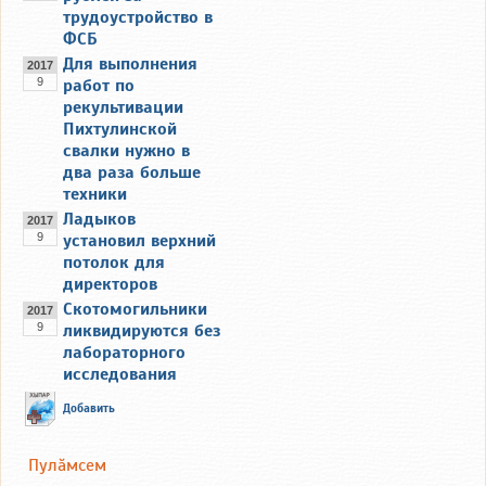
трудоустройство в
ФСБ
Для выполнения
2017
9
работ по
рекультивации
Пихтулинской
свалки нужно в
два раза больше
техники
Ладыков
2017
9
установил верхний
потолок для
директоров
Скотомогильники
2017
9
ликвидируются без
лабораторного
исследования
Добавить
Пулăмсем