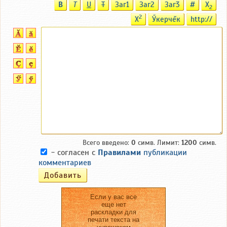
B
T
U
T
Заг1
Заг2
Заг3
#
X
2
2
X
Ӳкерчĕк
http://
Всего введено:
0
симв. Лимит:
1200
симв.
- согласен с
Правилами
публикации
комментариев
Если у вас все
еще нет
раскладки для
печати текста на