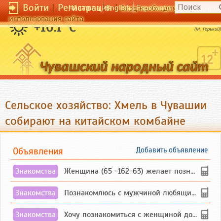
Войти
|
Регистрация
|
Чӑвашла
English
Esperanto
Вход необходим для полног
использования сайта
Любимая женщина не стареется.
+10.1 °C
(М. Горький)
Сельское хозяйство: Хмель в Чувашии
собирают на китайском комбайне
Объявления
Добавить объявление
Знакомства
Женщина (65 -162-63) желает познакомиться с одиноким, добродушным, без вредных ...
Знакомства
Познакомлюсь с мужчиной любящим танцевать и петь на родном чувашском языке
Знакомства
Хочу познакомиться с женщиной до 55 лет чувашской или русской национальности дл...