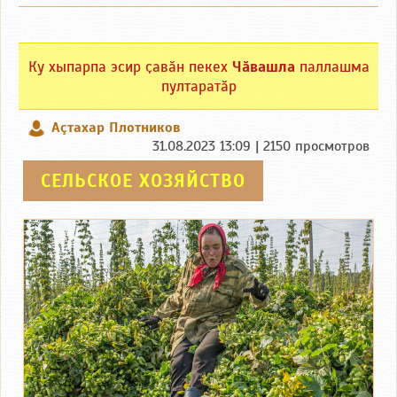
Ку хыпарпа эсир ҫавӑн пекех
Чӑвашла
паллашма
пултаратӑр
Аçтахар Плотников
31.08.2023 13:09 | 2150 просмотров
СЕЛЬСКОЕ ХОЗЯЙСТВО