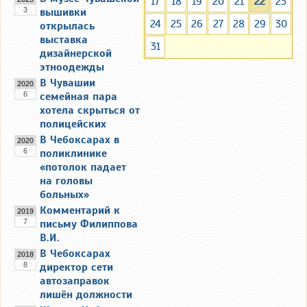
17
18
19
20
21
22
23
3
вышивки
24
25
26
27
28
29
30
открылась
выставка
31
дизайнерской
этноодежды
В Чувашии
2020
6
семейная пара
хотела скрыться от
полицейских
В Чебоксарах в
2020
6
поликлинике
«потолок падает
на головы
больных»
Комментарий к
2019
7
письму Филиппова
В.И.
В Чебоксарах
2018
8
директор сети
автозаправок
лишён должности