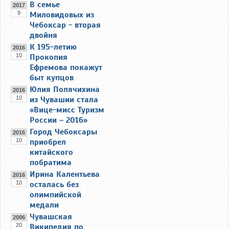
В семье
2017
9
Миловидовых из
Чебоксар - вторая
двойня
К 195-летию
2016
10
Прокопия
Ефремова покажут
быт купцов
Юлия Полячихина
2016
10
из Чувашии стала
«Вице-мисс Туризм
России – 2016»
Город Чебоксары
2016
10
приобрел
китайского
побратима
Ирина Калентьева
2016
10
осталась без
олимпийской
медали
Чувашская
2006
20
Википедия по