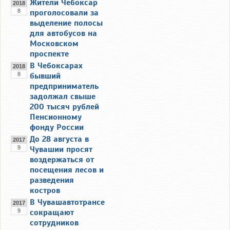
Жители Чебоксар
2018
8
проголосовали за
выделение полосы
для автобусов на
Московском
проспекте
В Чебоксарах
2018
8
бывший
предприниматель
задолжал свыше
200 тысяч рублей
Пенсионному
фонду России
До 28 августа в
2017
9
Чувашии просят
воздержаться от
посещения лесов и
разведения
костров
В Чувашавтотрансе
2017
9
сокращают
сотрудников