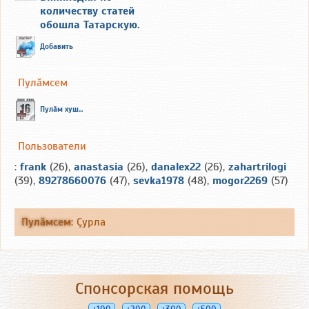
количеству статей
обошла Татарскую.
Добавить
Пулăмсем
Пулăм хуш...
Пользователи
:
frank
(26),
anastasia
(26),
danalex22
(26),
zahartrilogi
(39),
89278660076
(47),
sevka1978
(48),
mogor2269
(57)
Пулăмсем
:
Çурла
Спонсорская помощь