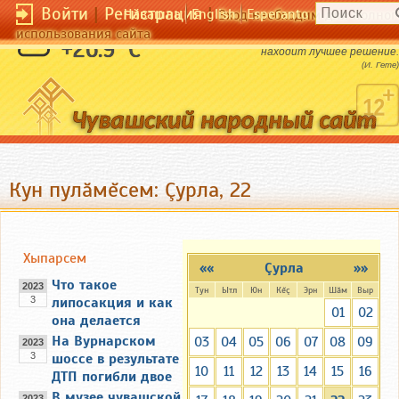
Войти
|
Регистрация
|
Чӑвашла
English
Esperanto
Вход необходим для полног
использования сайта
Кто долго раздумывает, не всегда
+26.9 °C
находит лучшее решение.
(И. Гете)
Кун пулăмĕсем: Çурла, 22
Хыпарсем
««
Çурла
»»
Что такое
2023
Тун
Ытл
Юн
Кĕç
Эрн
Шăм
Выр
3
липосакция и как
01
02
она делается
На Вурнарском
03
04
05
06
07
08
09
2023
3
шоссе в результате
10
11
12
13
14
15
16
ДТП погибли двое
В музее чувашской
2023