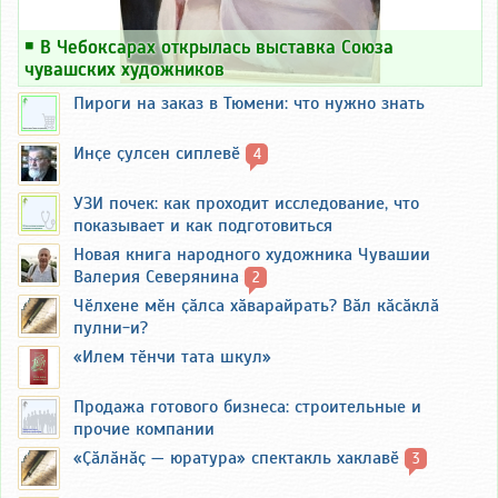
￭
В Чебоксарах открылась выставка Союза
чувашских художников
Пироги на заказ в Тюмени: что нужно знать
Инҫе ҫулсен сиплевӗ
4
УЗИ почек: как проходит исследование, что
показывает и как подготовиться
Новая книга народного художника Чувашии
Валерия Северянина
2
Чӗлхене мӗн ҫӑлса хӑварайрать? Вӑл кӑсӑклӑ
пулни-и?
«Илем тӗнчи тата шкул»
Продажа готового бизнеса: строительные и
прочие компании
«Ҫӑлӑнӑҫ — юратура» спектакль хаклавӗ
3