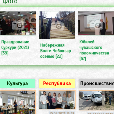
Фото
Праздрование
Юбилей
Набережная
Сурхури (2021)
чувашского
Волги Чебоксар
[39]
поломничества
осенью
[22]
[67]
Культура
Республика
Происшестви
10.05.2026 15:48