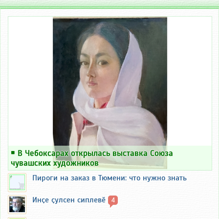
￭
В Чебоксарах открылась выставка Союза
чувашских художников
Пироги на заказ в Тюмени: что нужно знать
Инҫе ҫулсен сиплевӗ
4