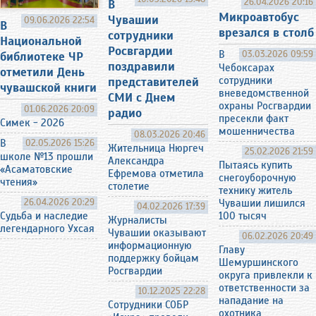
26.04.2026 20:16
В
Микроавтобус
Чувашии
09.06.2026 22:54
В
врезался в столб
сотрудники
Национальной
Росвгардии
В
03.03.2026 09:59
библиотеке ЧР
поздравили
Чебоксарах
отметили День
представителей
сотрудники
чувашской книги
вневедомственной
СМИ с Днем
охраны Росгвардии
01.06.2026 20:09
радио
пресекли факт
Симек - 2026
мошенничества
08.03.2026 20:46
В
02.05.2026 15:26
Жительница Нюргеч
25.02.2026 21:59
школе №13 прошли
Александра
Пытаясь купить
«Асаматовские
Ефремова отметила
снегоуборочную
чтения»
столетие
технику житель
26.04.2026 20:29
Чувашии лишился
04.02.2026 17:39
100 тысяч
Судьба и наследие
Журналисты
легендарного Ухсая
Чувашии оказывают
06.02.2026 20:49
информационную
Главу
поддержку бойцам
Шемуршинского
Росгвардии
округа привлекли к
ответственности за
10.12.2025 22:28
нападание на
Сотрудники СОБР
охотника