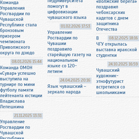
педуниверситета
«Волжские берега»
Команда
помогут в
поздравил
Управления
цифровизации
чебоксарских
Росгвардии по
чувашского языка
кадетов с днем
Чувашской
защитника
Республике стала
01.02.2026 17:53
Отечества
бронзовым
Управление
призером
Росгвардии по
В
08.12.2025 18:16
чемпионата
Чувашии
ЧГУ открылась
Приволжского
поздравило
выставка иракской
округа по дзюдо
старейшую газету на
студентки
национальном
08.01.2026 15:44
24.10.2025 16:59
языке со 120-
Команда ОМОН
Чувашский
летием
«Сувар» успешно
художник-
выступила на
24.04.2025 20:16
этнофутурист
турнире по мини
Язык чувашский –
встретился со
футболу памяти
зеркало народа
школьниками
лейтенанта юстиции
Владислава
Лепешкина
21.11.2025 13:31
Управление
Росгвардии по
Чувашской
Республике