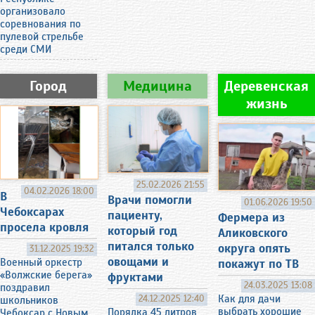
организовало
соревнования по
пулевой стрельбе
среди СМИ
Город
Медицина
Деревенская
жизнь
25.02.2026 21:55
04.02.2026 18:00
В
Врачи помогли
01.06.2026 19:50
Чебоксарах
пациенту,
Фермера из
просела кровля
который год
Аликовского
питался только
округа опять
31.12.2025 19:32
овощами и
Военный оркестр
покажут по ТВ
«Волжские берега»
фруктами
24.03.2025 13:08
поздравил
24.12.2025 12:40
Как для дачи
школьников
выбрать хорошие
Порядка 45 литров
Чебоксар с Новым