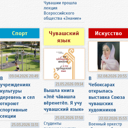
Чувашии прошла
лекция
Всероссийского
общества «Знание»
Спорт
Чувашский
Искусство
язык
09.04.2026 20:49
02.08.2026 20:55
В
В
учреждениях
Чебоксарах
21.05.2026 09:14
Вышла книга
культуры
открылась
«Эпӗ чӑвашла
деревень и сел
выставка Союза
вӗренетӗп. Я учу
откроют
чувашских
чувашский язык»
спортивные
художников
секции
25.03.2026 17:50
22.02.2026 15:53
Студенты
Военный оркестр
25.03.2026 11:31