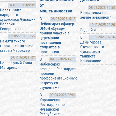
от
07.07.2026 09:03
08.03.2026 20:53
Новая книга
мошенничества
Волга текла по
народного
земле амазонок?
В
08.06.2026 17:12
художника Чувашии
Чебоксарах офицер
Валерия
10.12.2025 22:26
ОМОН «Сувар»
Северянина
Родной язык
принял участие в
02.05.2026 15:36
В
10.12.2025 02:36
церемонии
Памяти тихого
День героев
посвящения
героя — фотографа
Отечества – о
студентов в
старых Чебоксар
чувашском
профессию
танкисте
25.12.2025 11:57
В
04.06.2026 13:59
Коновалове
Наш верный Саша
Чебоксарах
Магарин…
офицеры Росгвардии
провели
профориентационную
встречу со
студентами
В
09.04.2026 22:10
Управлении
Росгвардии по
Чувашской
Республике –