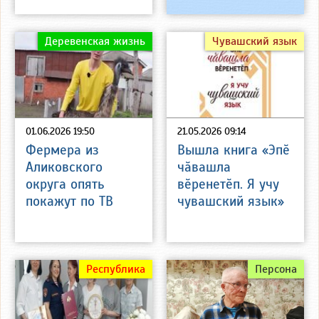
Деревенская жизнь
Чувашский язык
01.06.2026 19:50
21.05.2026 09:14
Фермера из
Вышла книга «Эпӗ
Аликовского
чӑвашла
округа опять
вӗренетӗп. Я учу
покажут по ТВ
чувашский язык»
Республика
Персона