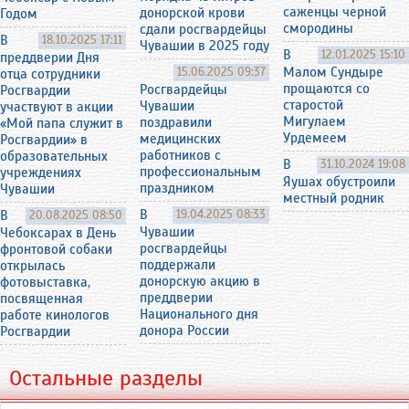
саженцы черной
донорской крови
Годом
смородины
сдали росгвардейцы
В
18.10.2025 17:11
Чувашии в 2025 году
В
12.01.2025 15:10
преддверии Дня
15.06.2025 09:37
Малом Сундыре
отца сотрудники
прощаются со
Росгвардейцы
Росгвардии
старостой
Чувашии
участвуют в акции
Мигулаем
поздравили
«Мой папа служит в
Урдемеем
медицинских
Росгвардии» в
работников с
образовательных
В
31.10.2024 19:08
профессиональным
учреждениях
Яушах обустроили
праздником
Чувашии
местный родник
В
19.04.2025 08:33
В
20.08.2025 08:50
Чувашии
Чебоксарах в День
росгвардейцы
фронтовой собаки
поддержали
открылась
донорскую акцию в
фотовыставка,
преддверии
посвященная
Национального дня
работе кинологов
донора России
Росгвардии
Остальные разделы