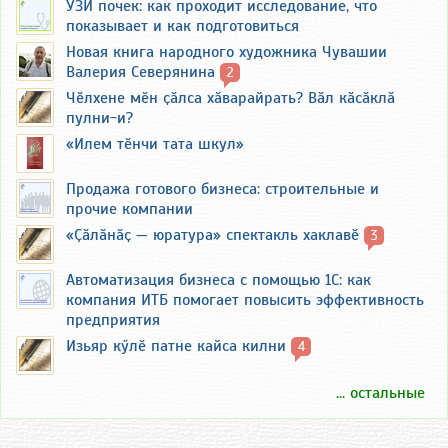
УЗИ почек: как проходит исследование, что
показывает и как подготовиться
Новая книга народного художника Чувашии
Валерия Северянина
2
Чӗлхене мӗн ҫӑлса хӑварайрать? Вӑл кӑсӑклӑ
пулни-и?
«Илем тӗнчи тата шкул»
Продажа готового бизнеса: строительные и
прочие компании
«Ҫӑлӑнӑҫ — юратура» спектакль хаклавӗ
3
Автоматизация бизнеса с помощью 1С: как
компания ИТБ помогает повысить эффективность
предприятия
Изьяр кӳлӗ патне кайса килни
4
... остальные