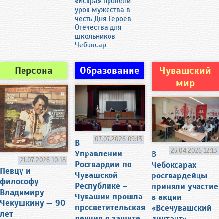
«Искра» провели
урок мужества в
честь Дня Героев
Отечества для
школьников
Чебоксар
Персона
Образование
Чувашский
мир
07.07.2026 09:13
В
26.04.2026 12:13
Управлении
В
21.07.2026 10:18
Росгвардии по
Чебоксарах
Певцу и
Чувашской
росгвардейцы
философу
Республике –
приняли участие
Владимиру
Чувашии прошла
в акции
Чекушкину — 90
просветительская
«Всечувашский
лет
лекция о защите
диктант»