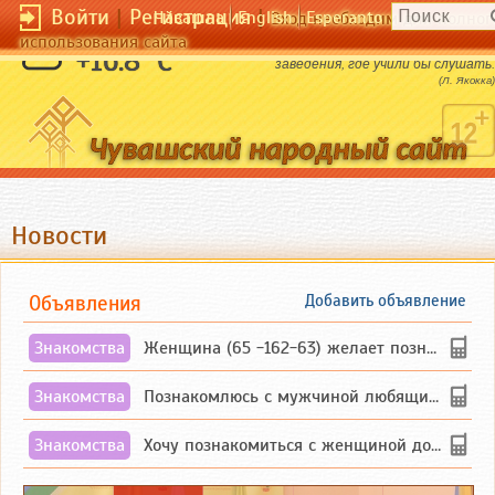
Войти
|
Регистрация
|
Чӑвашла
English
Esperanto
Вход необходим для полног
использования сайта
Жаль, что не существует учебного
+16.8 °C
заведения, где учили бы слушать.
(Л. Якокка)
Новости
Объявления
Добавить объявление
Знакомства
Женщина (65 -162-63) желает познакомиться с одиноким, добродушным, без вредных ...
Знакомства
Познакомлюсь с мужчиной любящим танцевать и петь на родном чувашском языке
Знакомства
Хочу познакомиться с женщиной до 55 лет чувашской или русской национальности дл...