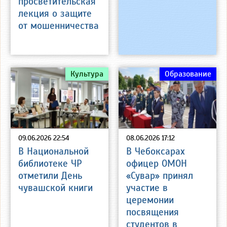
просветительская
лекция о защите
от мошенничества
Культура
Образование
09.06.2026 22:54
08.06.2026 17:12
В Национальной
В Чебоксарах
библиотеке ЧР
офицер ОМОН
отметили День
«Сувар» принял
чувашской книги
участие в
церемонии
посвящения
студентов в