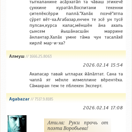
тыткаланине асӑрхатӑп та чӑваш этикечӗ
ҫуккине куратӑп.Воспитани текенни
ҫителӗксӗрри паллӑ."Халӑх поэчӗ"ятпа
ҫӳрет вӗт-ха.Агабазар,енчен те эсӗ ун тусӗ
пулсан,курса калаҫ,мӗншӗн ӑна ахаль
ҫынсем йышӑнасшӑн маррине
ӑнлантар.Халӑх умне тӑма чун тасалӑхӗ
кирлӗ мар-и-ха?
Алмуш
// 1666.25.8063
2026.02.14 15:54
Акапасар тавай ытларах йӑпӑлтат. Сана та
чаплӑ ят мӗнле илмеллине вӗрентӗха.
Сӑмахран тем те п6лекен Эксперт.
Agabazar
// 7517.9.8185
2026.02.14 17:08
Атила: Руки прочь от
поэта Воробьева!