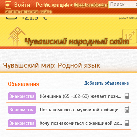
Войти
|
Регистрация
|
Чӑвашла
English
Esperanto
Вход необходим для полног
использования сайта
Безумие - это избыток надежды.
+21.9 °C
(Дюма-отец)
Чувашский мир: Родной язык
Объявления
Добавить объявление
Знакомства
Женщина (65 -162-63) желает познакомиться с одиноким, добродушным, без вредных ...
Знакомства
Познакомлюсь с мужчиной любящим танцевать и петь на родном чувашском языке
Знакомства
Хочу познакомиться с женщиной до 55 лет чувашской или русской национальности дл...