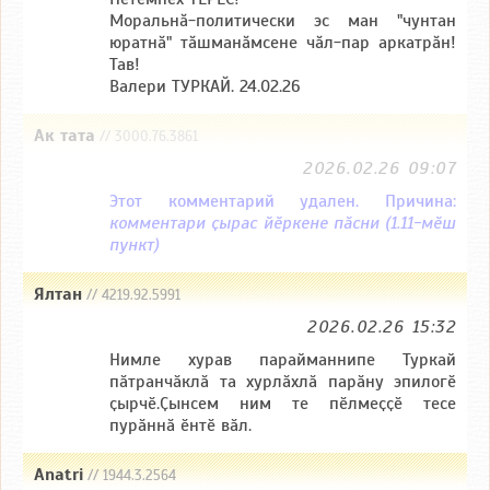
Моральнă-политически эс ман "чунтан
юратнă" тăшманăмсене чăл-пар аркатрăн!
Тав!
Валери ТУРКАЙ. 24.02.26
Ак тата
// 3000.76.3861
2026.02.26 09:07
Этот комментарий удален. Причина:
комментари ҫырас йӗркене пӑсни (1.11-мӗш
пункт)
Ялтан
// 4219.92.5991
2026.02.26 15:32
Нимле хурав парайманнипе Туркай
пӑтранчӑклӑ та хурлӑхлӑ парӑну эпилогӗ
ҫырчӗ.Ҫынсем ним те пӗлмеҫҫӗ тесе
пурӑннӑ ӗнтӗ вӑл.
Anatri
// 1944.3.2564