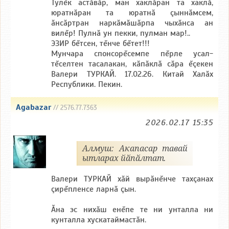
Тулĕк астăвăр, ман хаклăран та хаклă,
юратнăран та юратнă çыннăмсем,
ăнсăртран наркăмăшăрпа чыхăнса ан
вилĕр! Пулнă ун пекки, пулман мар!..
ЭЗИР бĕтсен, тĕнче бĕтет!!!
Мунчара спонсорĕсемпе пĕрле усал-
тĕселтен тасалакан, кăпăклă сăра ĕçекен
Валери ТУРКАЙ. 17.02.26. Китай Халăх
Республики. Пекин.
Agabazar
// 2576.77.7363
2026.02.17 15:35
Алмуш: Акапасар тавай
ытларах йӑпӑлтат.
Валери ТУРКАЙ хăй вырăнĕнче тахçанах
çирĕпленсе ларнă çын.
Ăна эс нихăш енĕпе те ни унталла ни
кунталла хускатаймастăн.