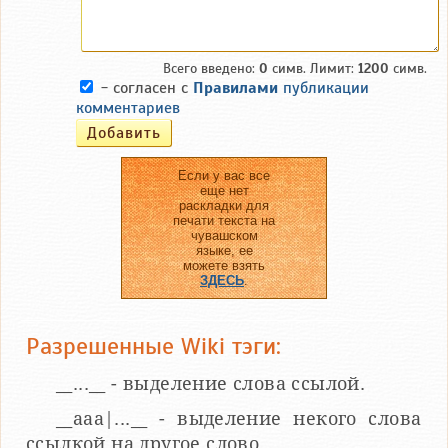
Всего введено:
0
симв. Лимит:
1200
симв.
- согласен с
Правилами
публикации
комментариев
Если у вас все
еще нет
раскладки для
печати текста на
чувашском
языке, ее
можете взять
ЗДЕСЬ
.
Разрешенные Wiki тэги:
__...__ - выделение слова ссылой.
__aaa|...__ - выделение некого слова
ссылкой на другое слово.