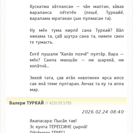
Хускатма хăтлансан — чăн малтан, хăвах
вараланса пĕтетĕн (лешĕ, Туркайĕ,
варалама юратакан çын пулмасан та).
Ну мĕн тума кирлĕ сана Туркай? Вăл
никама та, çаВ шутра сана та, нимле сиен
те тумасть.
Ĕнтĕ пушали "Халӑх поэчӗ" пултăр. Вара —
мĕн? Санпа маншăн — ни шарккă, ни
холăтнă...
Эккей тата, çав ятăн «квотине» ярса илсе
сая янă теме пултаран. Анчах та ку та апла
мар.
Валери ТУРКАЙ
// 4210.93.5799
2026.02.24 08:40
Акапасара: Пысăк тав!
Эс кунта ТĔРĔССИНЕ çырнă!
Пĕтĕмпех ТĔРĔС!