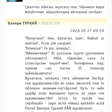
Çиелтен пăхсан, мухтать пек. Чăннипе вара
йĕкĕлтеме, мăшкăллама хăтланни сисĕнет.
Валери ТУРКАЙ
// 4210.93.5799
2026.02.17 09:59
"Вулагана": Кан, вулаган, кан!.. Кайнă эс
халтан!.. Усси çок санран!..
"Алмуша": Та уш, алмуш!..
"Айккинчине": ЭС çуллани, пурте çулланине
пĕлтермест!.. Мĕн, тăванăм, сана та
спонсорсем кирлĕ-им?.. Телефонна пар,
паянах сан патна 15 спонсор
шăнкăравлать!
Вулагана, алмужа тата айккинчи багăçа:
тек хуравламастăп эп сире, хисеплĕ, тем те
пĕлекен аноним-паттăрсем! Хуть те мĕн
çырăр эсир малашне кунта, эп сире тек
хуравламастăп! Ытла та пысăк чыс
сирĕншĕн - сире аслă чăваш халăхĕн аслă
Поэчĕ Валери Туркай ХĂЙ хуравлани!..