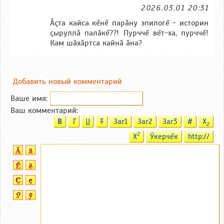
2026.03.01 20:31
Ăçта кайса кĕнĕ парăну эпилогĕ - историн
çыруллă палăкĕ??! Пурччĕ вĕт-ха, пурччĕ!
Кам шăхăртса кайнă ăна?
Добавить новый комментарий
Ваше имя:
Ваш комментарий:
B
T
U
T
Заг1
Заг2
Заг3
#
X
2
2
X
Ӳкерчĕк
http://