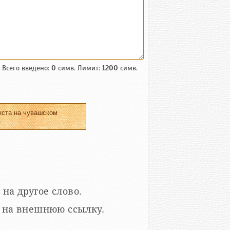
Всего введено:
0
симв. Лимит:
1200
симв.
кста на чувашском
.
 на другое слово.
кой на внешнюю ссылку.