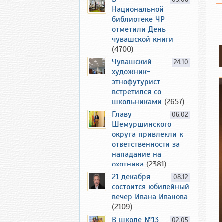
09.06
Национальной
библиотеке ЧР
отметили День
чувашской книги
(4700)
Чувашский
24.10
художник-
этнофутурист
встретился со
школьниками
(2657)
Главу
06.02
Шемуршинского
округа привлекли к
ответственности за
нападание на
охотника
(2381)
21 декабря
08.12
состоится юбилейный
вечер Ивана Иванова
(2109)
В школе №13
02.05