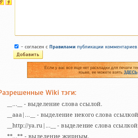
- согласен с
Правилами
публикации комментариев
Если у вас все еще нет раскладки для печати те
языке, ее можете взять
ЗДЕСЬ
Разрешенные Wiki тэги:
__...__ - выделение слова ссылой.
__aaa|...__ - выделение некого слова ссылкой
__http://ya.ru|...__ - выделение слова ссыл
**...** - выделение жирным.