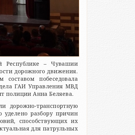
й Республике – Чувашии
ности дорожного движения.
м составом побеседовала
тдела ГАИ Управления МВД
нт полиции Анна Беляева.
ли дорожно-транспортную
о уделено разбору причин
овий, способствующих их
актуальная для патрульных