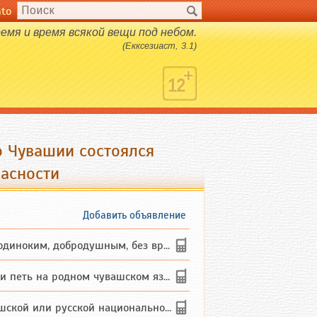
nto
ремя и время всякой вещи под небом.
(Екксезиаст, 3.1)
о Чувашии состоялся
асности
Добавить объявление
ким, добродушным, без вредных ...
петь на родном чувашском языке
 или русской национальности дл...