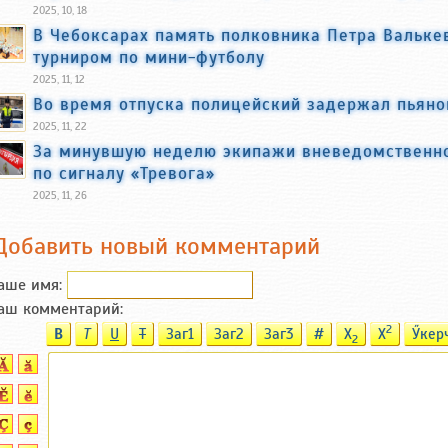
2025, 10, 18
В Чебоксарах память полковника Петра Вальке
турниром по мини-футболу
2025, 11, 12
Во время отпуска полицейский задержал пьяно
2025, 11, 22
За минувшую неделю экипажи вневедомственно
по сигналу «Тревога»
2025, 11, 26
Добавить новый комментарий
аше имя:
аш комментарий:
2
B
T
U
T
Заг1
Заг2
Заг3
#
X
X
Ӳкер
2