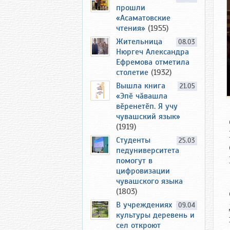
прошли
«Асаматовские
чтения»
(1955)
Жительница
08.03
Нюргеч Александра
Ефремова отметила
столетие
(1932)
Вышла книга
21.05
«Эпӗ чӑвашла
вӗренетӗп. Я учу
чувашский язык»
(1919)
Студенты
25.03
педуниверситета
помогут в
цифровизации
чувашского языка
(1803)
В учреждениях
09.04
культуры деревень и
сел откроют