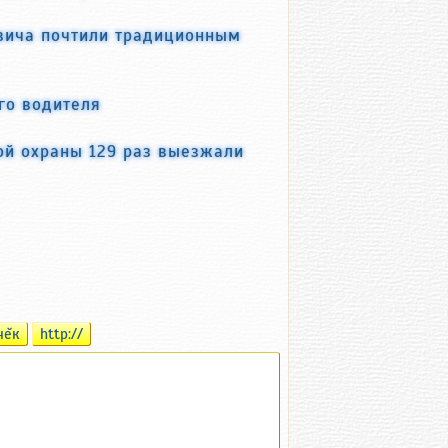
вича почтили традиционным
го водителя
й охраны 129 раз выезжали
чĕк
http://