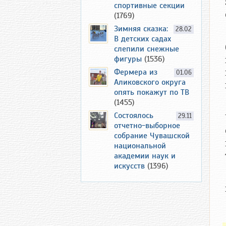
спортивные секции
(1769)
Зимняя сказка:
28.02
В детских садах
слепили снежные
фигуры
(1536)
Фермера из
01.06
Аликовского округа
опять покажут по ТВ
(1455)
Состоялось
29.11
отчетно-выборное
собрание Чувашской
национальной
академии наук и
искусств
(1396)