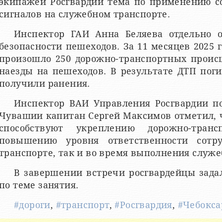
экипажей Росгвардии тема по применению с
сигналов на служебном транспорте.
Инспектор ГАИ Анна Беляева отдельно о
безопасности пешеходов. За 11 месяцев 2025 
произошло 250 дорожно-транспортных происш
наезды на пешеходов. В результате ДТП поги
получили ранения.
Инспектор ВАИ Управления Росгвардии п
Чувашии капитан Сергей Максимов отметил, 
способствуют укреплению дорожно-тран
повышению уровня ответственности сотр
транспорте, так и во время выполнения служе
В завершении встречи росгвардейцы зад
по теме занятия.
#дороги
,
#транспорт
,
#Росгвардия
,
#Чебокс