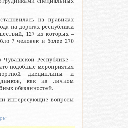
отрудниками специальных
становилась на правилах
года на дорогах республики
ествий, 127 из которых –
бло 7 человек и более 270
о Чувашской Республике –
что подобные мероприятия
спортной дисциплины и
удников, как на личном
бных обязанностей.
али интересующие вопросы
ары