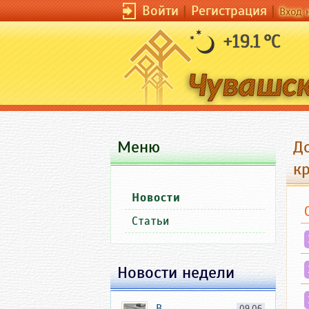
Войти
|
Регистрация
|
Вход 
+19.1 °C
Меню
Д
к
Новости
Статьи
Новости недели
В