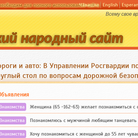
Чӑвашла
English
Espera
необходим для полного использования сайта
Всему свое в
ороги и авто: В Управлении Росгвардии п
руглый стол по вопросам дорожной безоп
Объявления
Знакомства
Женщина (65 -162-63) желает познакомиться с одино
Знакомства
Познакомлюсь с мужчиной любящим танцевать и 
Знакомства
Хочу познакомиться с женщиной до 55 лет чувашской