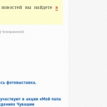
 новостей вы найдете
в
oj-bezopasnosti
ась фотовыставка,
 участвуют в акции «Мой папа
ждениях Чувашии