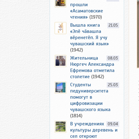
прошли
«Асаматовские
чтения»
(1970)
Вышла книга
21.05
«Эпӗ чӑвашла
вӗренетӗп. Я учу
чувашский язык»
(1942)
Жительница
08.03
Нюргеч Александра
Ефремова отметила
столетие
(1942)
Студенты
25.03
педуниверситета
помогут в
цифровизации
чувашского языка
(1814)
В учреждениях
09.04
культуры деревень и
сел откроют