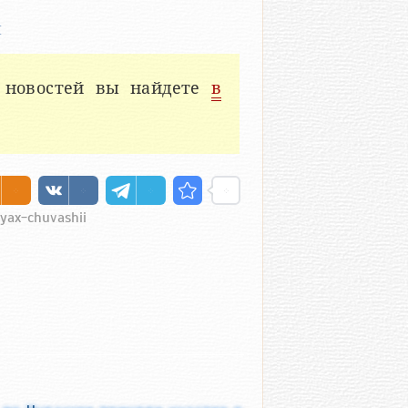
ы
 новостей вы найдете
в
iyax-chuvashii