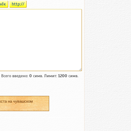
чĕк
http://
Всего введено:
0
симв. Лимит:
1200
симв.
кста на чувашском
.