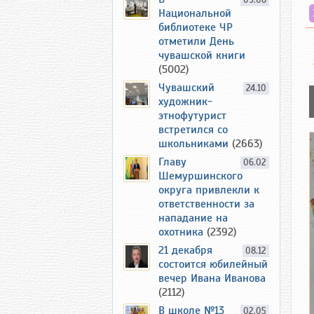
09.06
Национальной
библиотеке ЧР
отметили День
чувашской книги
(5002)
Чувашский
24.10
художник-
этнофутурист
встретился со
школьниками
(2663)
Главу
06.02
Шемуршинского
округа привлекли к
ответственности за
нападание на
охотника
(2392)
21 декабря
08.12
состоится юбилейный
вечер Ивана Иванова
(2112)
В школе №13
02.05