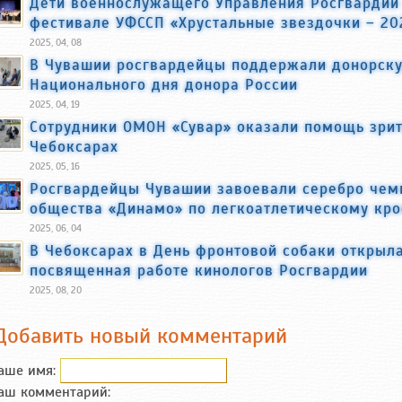
Дети военнослужащего Управления Росгвардии 
фестивале УФССП «Хрустальные звездочки – 20
2025, 04, 08
В Чувашии росгвардейцы поддержали донорск
Национального дня донора России
2025, 04, 19
Cотрудники ОМОН «Сувар» оказали помощь зри
Чебоксарах
2025, 05, 16
Росгвардейцы Чувашии завоевали серебро чем
общества «Динамо» по легкоатлетическому кро
2025, 06, 04
В Чебоксарах в День фронтовой собаки открыл
посвященная работе кинологов Росгвардии
2025, 08, 20
Добавить новый комментарий
аше имя:
аш комментарий: