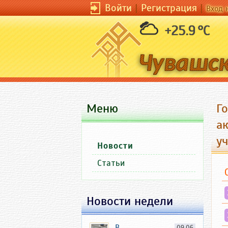
Войти
|
Регистрация
|
Вход 
+25.9 °C
Меню
Г
а
у
Новости
Статьи
Новости недели
В