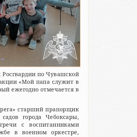
 Росгвардии по Чувашской
акции «Мой папа служит в
рый ежегодно отмечается в
ерега» старший прапорщик
садов города Чебоксары,
тречи с воспитанниками
жбе в военном оркестре,