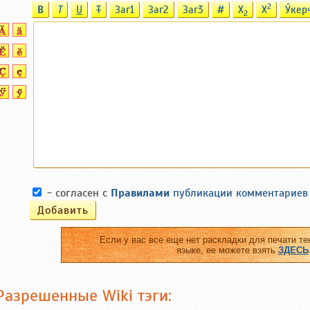
2
B
T
U
T
Заг1
Заг2
Заг3
#
X
X
Ӳкер
2
- согласен с
Правилами
публикации комментариев
Если у вас все еще нет раскладки для печати те
языке, ее можете взять
ЗДЕСЬ
Разрешенные Wiki тэги: