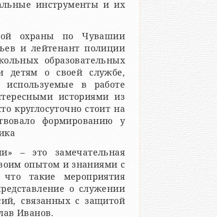
альные инструменты и их
нной охраны по Чувашии
ьев и лейтенант полиции
кольных образовательных
и детям о своей службе,
, используемые в работе
нтересными историями из
кто круглосуточно стоит на
ствовало формированию у
ика
и» – это замечательная
своим опытом и знаниями с
 что такие мероприятия
представление о служении
сий, связанных с защитой
лав Иванов.