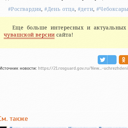
#Росгвардия
,
#День отца
,
#дети
,
#Чебоксар
Еще больше интересных и актуальных
чувашской версии
сайта!
Источник новости:
https://21.rosguard.gov.ru/New...-uchrezhden
См. также