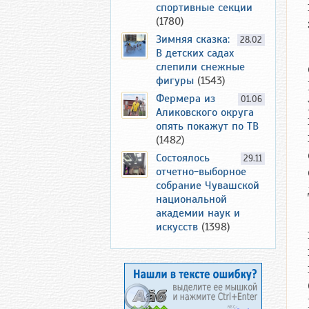
спортивные секции
(1780)
Зимняя сказка:
28.02
В детских садах
слепили снежные
фигуры
(1543)
Фермера из
01.06
Аликовского округа
опять покажут по ТВ
(1482)
Состоялось
29.11
отчетно-выборное
собрание Чувашской
национальной
академии наук и
искусств
(1398)