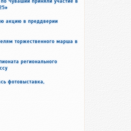
по Чувашии приняли участие в
25»
ую акцию в преддверии
телям торжественного марша в
пионата регионального
ссу
ась фотовыставка,