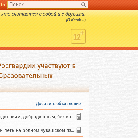
nto
кто считается с собой и с другими.
(П.Карден)
Росгвардии участвуют в
образовательных
Добавить объявление
ким, добродушным, без вредных ...
петь на родном чувашском языке