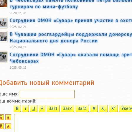
В Чебоксарах память полковника Петра Вальке
турниром по мини-футболу
2024, 12, 02
Сотрудник ОМОН «Сувар» принял участие в охо
2025, 02, 21
В Чувашии росгвардейцы поддержали донорск
Национального дня донора России
2025, 04, 19
Cотрудники ОМОН «Сувар» оказали помощь зри
Чебоксарах
2025, 05, 16
Добавить новый комментарий
аше имя:
аш комментарий:
2
B
T
U
T
Заг1
Заг2
Заг3
#
X
X
Ӳкер
2