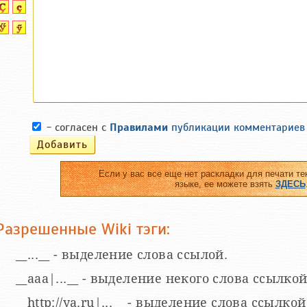
- согласен с
Правилами
публикации комментариев
Если у вас все еще нет раскладки для печати те
языке, ее можете взять
ЗДЕСЬ
Разрешенные Wiki тэги:
__...__ - выделение слова ссылой.
__aaa|...__ - выделение некого слова ссылкой
__http://ya.ru|...__ - выделение слова ссыл