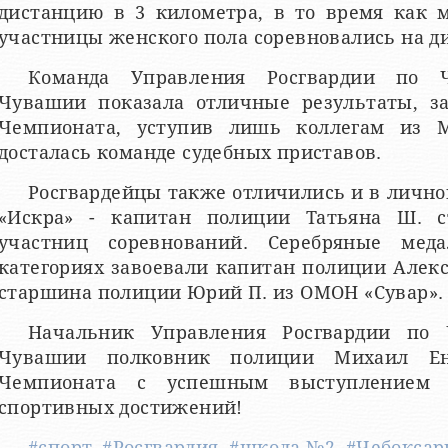
дистанцию в 3 километра, в то время как 
участницы женского пола соревновались на ди
Команда Управления Росгвардии по Ч
Чувашии показала отличные результаты, за
Чемпионата, уступив лишь коллегам из 
досталась команде судебных приставов.
Росгвардейцы также отличились и в лично
«Искра» - капитан полиции Татьяна Ш. с
участниц соревнований. Серебряные мед
категориях завоевали капитан полиции Алекс
старшина полиции Юрий П. из ОМОН «Сувар».
Начальник Управления Росгвардии по 
Чувашии полковник полиции Михаил Ен
Чемпионата с успешным выступлением
спортивных достижений!
#спорт
,
#Росгвардия
,
#школа №2
,
#Чебокса