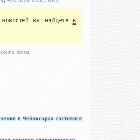
 новостей вы найдете
в
heskomu-krossu
чения в Чебоксарах состоялся