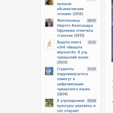
прошли
«Асаматовские
чтения»
(1956)
Жительница
08.03
Нюргеч Александра
Ефремова отметила
столетие
(1933)
Вышла книга
21.05
«Эпӗ чӑвашла
вӗренетӗп. Я учу
чувашский язык»
(1920)
Студенты
25.03
педуниверситета
помогут в
цифровизации
чувашского языка
(1804)
В учреждениях
09.04
культуры деревень и
сел откроют