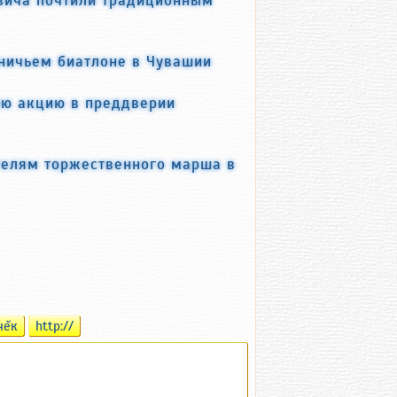
вича почтили традиционным
тничьем биатлоне в Чувашии
ую акцию в преддверии
телям торжественного марша в
чĕк
http://