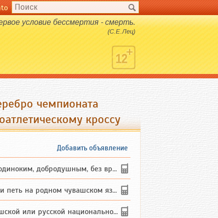
nto
ервое условие бессмертия - смерть.
(С.Е.Лец)
еребро чемпионата
оатлетическому кроссу
Добавить объявление
ким, добродушным, без вредных ...
петь на родном чувашском языке
 или русской национальности дл...