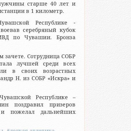
мужчины старше 40 лет и
станции в 1 километр.
увашской Республике -
воевав серебряный кубок
МВД по Чувашии. Бронза
м зачете. Сотрудница СОБР
тала лучшей среди всех
али в своих возрастных
андр Н. из СОБР «Искра» и
Чувашской Республике –
ин поздравил призеров
 и пожелал дальнейших
ры
,
#легкая атлетика