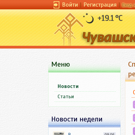
Войти
|
Регистрация
|
Вход 
+19.1 °C
Меню
С
р
Новости
Статьи
Новости недели
В