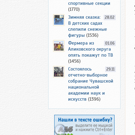
спортивные секции
(1770)
Зимняя сказка:
28.02
В детских садах
слепили снежные
фигуры
(1536)
Фермера из
01.06
Аликовского округа
опять покажут по ТВ
(1456)
Состоялось
29.11
отчетно-выборное
собрание Чувашской
национальной
академии наук и
искусств
(1396)