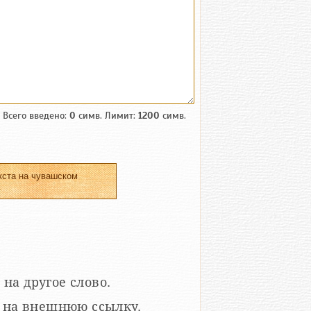
Всего введено:
0
симв. Лимит:
1200
симв.
кста на чувашском
.
 на другое слово.
кой на внешнюю ссылку.