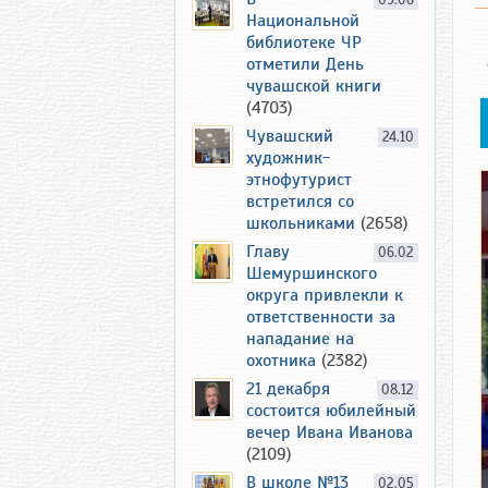
09.06
Национальной
библиотеке ЧР
отметили День
чувашской книги
(4703)
Чувашский
24.10
художник-
этнофутурист
встретился со
школьниками
(2658)
Главу
06.02
Шемуршинского
округа привлекли к
ответственности за
нападание на
охотника
(2382)
21 декабря
08.12
состоится юбилейный
вечер Ивана Иванова
(2109)
В школе №13
02.05