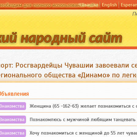
Чӑвашла
English
Espera
необходим для полного использования сайта
П
порт: Росгвардейцы Чувашии завоевали с
егионального общества «Динамо» по легк
Объявления
Знакомства
Женщина (65 -162-63) желает познакомиться с одино
Знакомства
Познакомлюсь с мужчиной любящим танцевать и 
Знакомства
Хочу познакомиться с женщиной до 55 лет чувашской