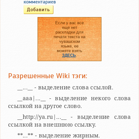
комментариев
Если у вас все
еще нет
раскладки для
печати текста на
чувашском
языке, ее
можете взять
ЗДЕСЬ
.
Разрешенные Wiki тэги:
__...__ - выделение слова ссылой.
__aaa|...__ - выделение некого слова
ссылкой на другое слово.
__http://ya.ru|...__ - выделение слова
ссылкой на внешнюю ссылку.
**...** - выделение жирным.