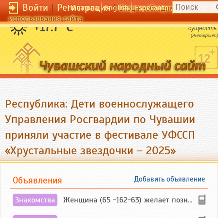
Войти
|
Регистрация
|
Чӑвашла
English
Esperanto
Вход необходим для полног
использования сайта
Время есть мысль или мера, а не
+17.7 °C
сущность.
(Антифонт)
Республика: Дети военнослужащего
Управления Росгвардии по Чувашии
приняли участие в фестивале УФССП
«Хрустальные звездочки – 2025»
Объявления
Добавить объявление
Знакомства
Женщина (65 -162-63) желает познакомиться с одиноким, добродушным, без вредных ...