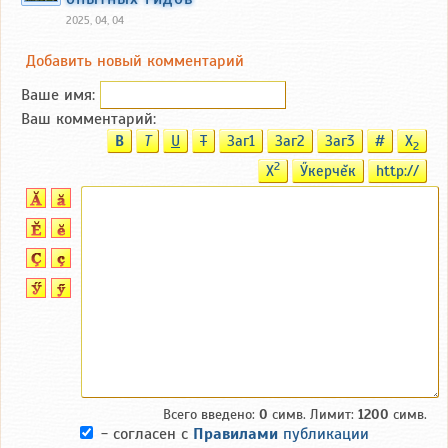
2025, 04, 04
Добавить новый комментарий
Ваше имя:
Ваш комментарий:
B
T
U
T
Заг1
Заг2
Заг3
#
X
2
2
X
Ӳкерчĕк
http://
Всего введено:
0
симв. Лимит:
1200
симв.
- согласен с
Правилами
публикации