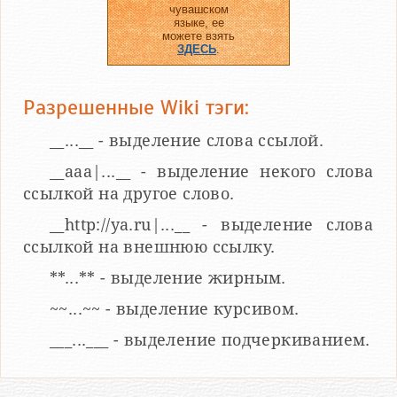
чувашском
языке, ее
можете взять
ЗДЕСЬ
.
Разрешенные Wiki тэги:
__...__ - выделение слова ссылой.
__aaa|...__ - выделение некого слова
ссылкой на другое слово.
__http://ya.ru|...__ - выделение слова
ссылкой на внешнюю ссылку.
**...** - выделение жирным.
~~...~~ - выделение курсивом.
___...___ - выделение подчеркиванием.