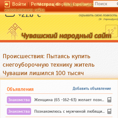
Войти
|
Регистрация
|
Чӑвашла
English
Esperanto
Вход необходим для полног
использования сайта
Поистине ловок тот, кто умеет
+21.6 °C
скрывать свою ловкость.
(Ф. Ларошфуко)
Происшествия: Пытаясь купить
снегоуборочную технику житель
Чувашии лишился 100 тысяч
Объявления
Добавить объявление
Знакомства
Женщина (65 -162-63) желает познакомиться с одиноким, добродушным, без вредных ...
Знакомства
Познакомлюсь с мужчиной любящим танцевать и петь на родном чувашском языке