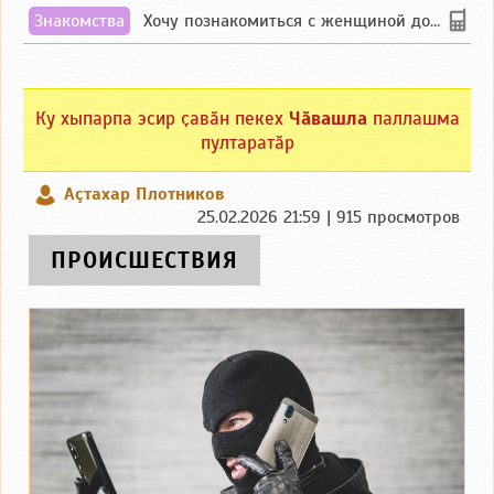
Знакомства
Хочу познакомиться с женщиной до 55 лет чувашской или русской национальности дл...
Ку хыпарпа эсир ҫавӑн пекех
Чӑвашла
паллашма
пултаратӑр
Аçтахар Плотников
25.02.2026 21:59 | 915 просмотров
ПРОИСШЕСТВИЯ