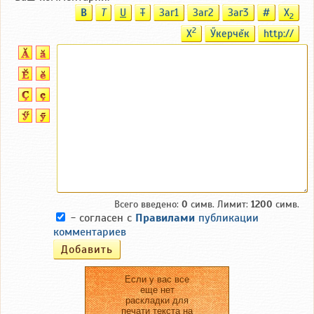
B
T
U
T
Заг1
Заг2
Заг3
#
X
2
2
X
Ӳкерчĕк
http://
Всего введено:
0
симв. Лимит:
1200
симв.
- согласен с
Правилами
публикации
комментариев
Если у вас все
еще нет
раскладки для
печати текста на