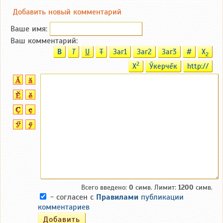
Добавить новый комментарий
Ваше имя:
Ваш комментарий:
B
T
U
T
Заг1
Заг2
Заг3
#
X
2
2
X
Ӳкерчĕк
http://
Всего введено:
0
симв. Лимит:
1200
симв.
- согласен с
Правилами
публикации
комментариев