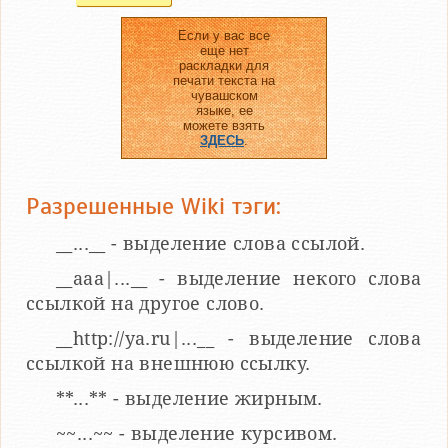
Если у вас все
еще нет
раскладки для
печати текста на
чувашском
языке, ее
можете взять
ЗДЕСЬ
.
Разрешенные Wiki тэги:
__...__ - выделение слова ссылой.
__aaa|...__ - выделение некого слова
ссылкой на другое слово.
__http://ya.ru|...__ - выделение слова
ссылкой на внешнюю ссылку.
**...** - выделение жирным.
~~...~~ - выделение курсивом.