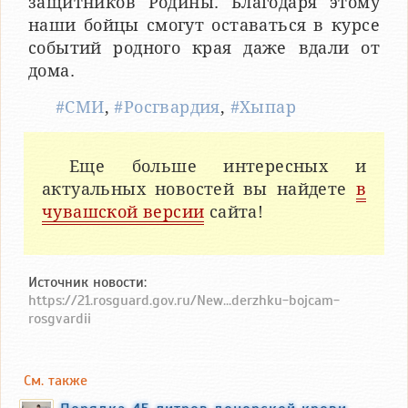
защитников Родины. Благодаря этому
наши бойцы смогут оставаться в курсе
событий родного края даже вдали от
дома.
#СМИ
,
#Росгвардия
,
#Хыпар
Еще больше интересных и
актуальных новостей вы найдете
в
чувашской версии
сайта!
Источник новости:
https://21.rosguard.gov.ru/New...derzhku-bojcam-
rosgvardii
См. также