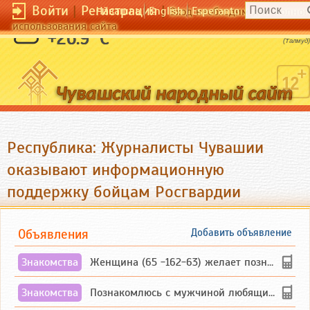
Войти
|
Регистрация
|
Чӑвашла
English
Esperanto
Вход необходим для полног
использования сайта
Плати добром за зло.
+26.9 °C
(Талмуд)
Республика: Журналисты Чувашии
оказывают информационную
поддержку бойцам Росгвардии
Объявления
Добавить объявление
Знакомства
Женщина (65 -162-63) желает познакомиться с одиноким, добродушным, без вредных ...
Знакомства
Познакомлюсь с мужчиной любящим танцевать и петь на родном чувашском языке