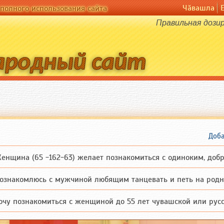
Чӑвашла
полного использования сайта
Правильная дозир
Доба
нщина (65 -162-63) желает познакомиться с одиноким, добродушным, бе
знакомлюсь с мужчиной любящим танцевать и петь на родном чув
чу познакомиться с женщиной до 55 лет чувашской или русской национа