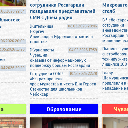
Микроавтоб
сотрудники Росвгардии
столб
поздравили представителей
.06.2026 22:54
СМИ с Днем радио
блиотеке
В Чебоксара
сотрудники
ь
Жительница
08.03.2026 20:46
вневедомств
Нюргеч
Росгвардии 
Александра Ефремова отметила
мошенничес
.06.2026 20:09
столетие
Пытаясь купи
2.05.2026 15:26
Журналисты
04.02.2026 17:39
снегоубороч
Чувашии
технику жит
ия»
оказывают информационную
лишился 100
поддержку бойцам Росгвардии
.04.2026 20:29
Главу
Сотрудники СОБР
10.12.2025 22:28
Шемуршинско
«Искра» провели
привлекли к 
урок мужества в честь Дня Героев
нападание на
Отечества для школьников
Чебоксар
на
Образование
Чува