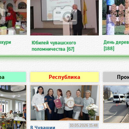
рхури
День дерев
Юбилей чувашского
[188]
поломничества
[67]
ра
Республика
Про
10.05.2026 15:48
В Чувашии