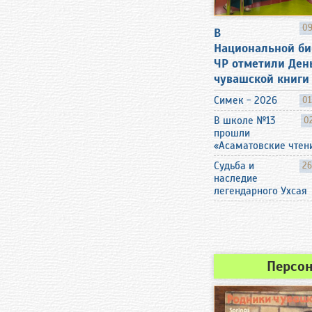
09
В
Национальной би
ЧР отметили Ден
чувашской книги
Симек - 2026
01
В школе №13
0
прошли
«Асаматовские чтен
Судьба и
26
наследие
легендарного Ухсая
Персо