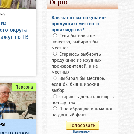
Опрос
:50
Как часто вы покупаете
 из
продукцию местного
ого округа
производства?
Если бы повыше
кажут по ТВ
качество, выбирал бы
местное
Стараюсь выбирать
продукцию из крупных
производителей, а не
местных
Выбирал бы местное,
если бы был широкий
Персона
выбор
Стараюсь делать выбор в
пользу них
Я не обращаю внимания
на данный факт
:36
ихого героя
Результаты