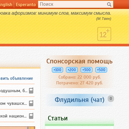
English
Esperanto
овка афоризмов: минимум слов, максимум смысла.
(М.Твен)
Спонсорская помощь
+100
+200
+300
+500
Собрано: 22 000 руб.
вить объявление
Потрачено: 27 420 руб.
з вредных ...
Флудильня (чат)
0
ашском языке
льности дл...
Статьи