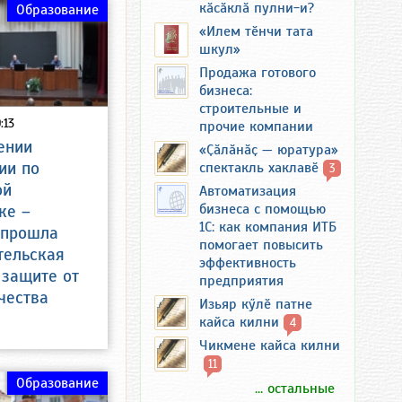
кӑсӑклӑ пулни-и?
Образование
«Илем тӗнчи тата
шкул»
Продажа готового
бизнеса:
строительные и
:13
прочие компании
ении
«Ҫӑлӑнӑҫ — юратура»
ии по
спектакль хаклавӗ
3
ой
Автоматизация
бизнеса с помощью
ке –
1С: как компания ИТБ
 прошла
помогает повысить
тельская
эффективность
 защите от
предприятия
чества
Изьяр кӳлӗ патне
кайса килни
4
Чикмене кайса килни
11
Образование
... остальные