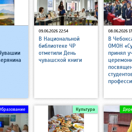
09.06.2026 22:54
08.06.2026 17
а
В Национальной
В Чебокс
библиотеке ЧР
ОМОН «С
Чувашии
отметили День
принял у
верянина
чувашской книги
церемон
посвяще
студенто
професс
Образование
Культура
Дер