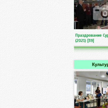
Праздрование Су
(2021)
[39]
Культу