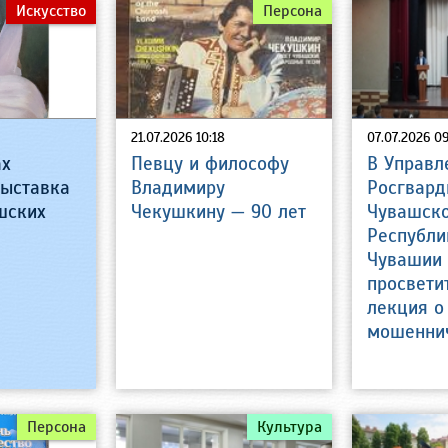
Искусство
Персона
21.07.2026 10:18
07.07.2026 09
ах
Певцу и философу
В Управл
выставка
Владимиру
Росгвард
шских
Чекушкину — 90 лет
Чувашск
Республи
Чувашии
просвети
лекция о
мошенни
Персона
Культура