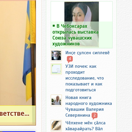
￭
В Чебоксарах
открылась выставка
Союза чувашских
художников
Инҫе ҫулсен сиплевӗ
4
УЗИ почек: как
проходит
исследование, что
показывает и как
подготовиться
Новая книга
народного художника
Чувашии Валерия
Главу Шемуршинского округа привлекли к ответственности за нападание на охотника
Северянина
2
Чӗлхене мӗн ҫӑлса
хӑварайрать? Вӑл