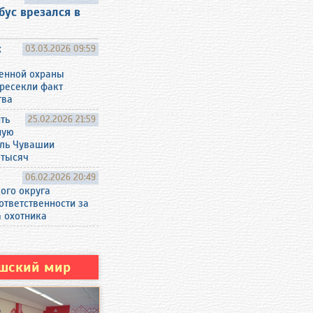
ус врезался в
х
03.03.2026 09:59
енной охраны
пресекли факт
тва
ть
25.02.2026 21:59
ную
ель Чувашии
 тысяч
06.02.2026 20:49
го округа
ответственности за
 охотника
шский мир