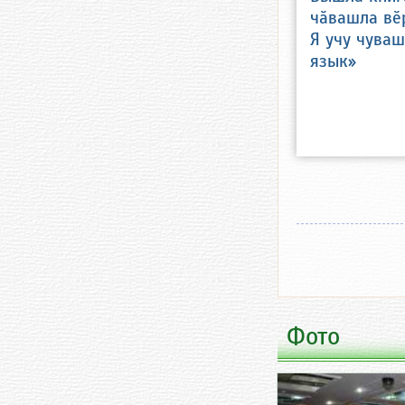
чӑвашла вӗ
Я учу чува
язык»
Фото