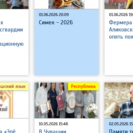
01.06.2026 20:09
01.06.2026 19
ах
Симек - 2026
Фермера
сгвардии
Аликовск
опять по
ационную
ашский язык
Республика
10.05.2026 15:48
02.05.2026 15
а «Эпӗ
В Чувашии
Памяти т