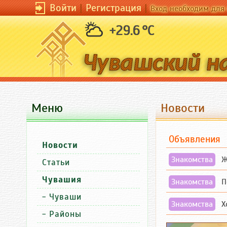
Войти
|
Регистрация
|
Вход необходим для 
+29.6 °C
Меню
Новости
Объявления
Новости
Знакомства
Же
Статьи
Чувашия
Знакомства
По
-
Чуваши
Знакомства
Хо
-
Районы