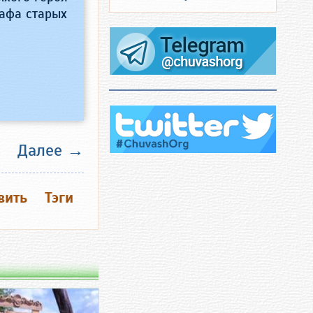
афа старых
Далее →
вить
Тэги