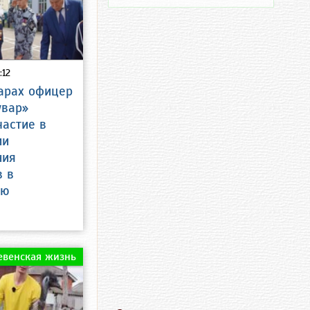
:12
арах офицер
увар»
частие в
ии
ния
в в
ию
евенская жизнь