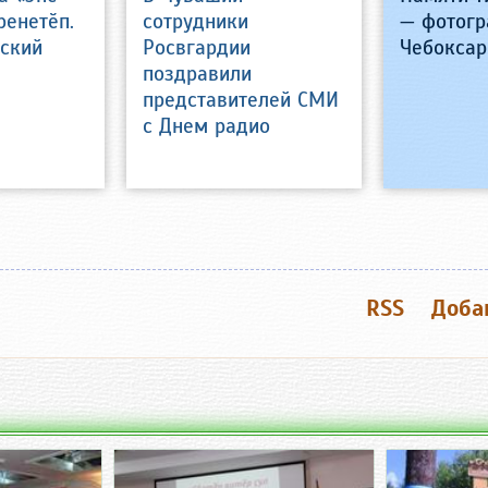
ренетӗп.
сотрудники
— фотогр
шский
Росвгардии
Чебоксар
поздравили
представителей СМИ
с Днем радио
RSS
Доба