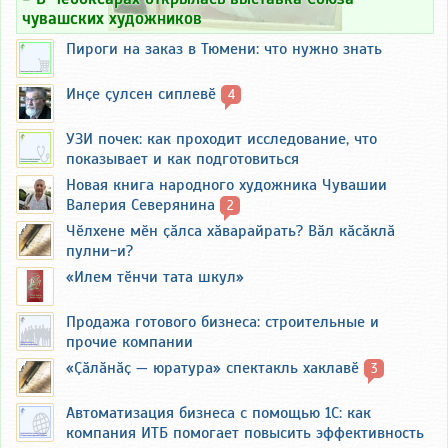
чувашских художников
Пироги на заказ в Тюмени: что нужно знать
Инҫе ҫулсен сиплевӗ
4
УЗИ почек: как проходит исследование, что
показывает и как подготовиться
Новая книга народного художника Чувашии
Валерия Северянина
2
Чӗлхене мӗн ҫӑлса хӑварайрать? Вӑл кӑсӑклӑ
пулни-и?
«Илем тӗнчи тата шкул»
Продажа готового бизнеса: строительные и
прочие компании
«Ҫӑлӑнӑҫ — юратура» спектакль хаклавӗ
3
Автоматизация бизнеса с помощью 1С: как
компания ИТБ помогает повысить эффективность