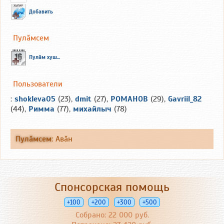
Добавить
Пулăмсем
Пулăм хуш...
Пользователи
:
shokleva05
(23),
dmit
(27),
РОМАНОВ
(29),
Gavriil_82
(44),
Римма
(77),
михайлыч
(78)
Пулăмсем
:
Авăн
Спонсорская помощь
+100
+200
+300
+500
Собрано: 22 000 руб.