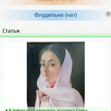
Потрачено: 27 420 руб.
Флудильня (чат)
0
Статьи
￭
В Чебоксарах открылась выставка Союза