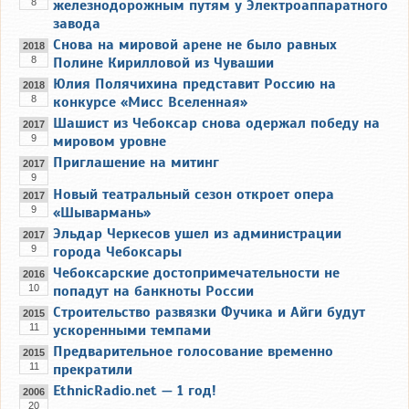
8
железнодорожным путям у Электроаппаратного
завода
Снова на мировой арене не было равных
2018
8
Полине Кирилловой из Чувашии
Юлия Полячихина представит Россию на
2018
8
конкурсе «Мисс Вселенная»
Шашист из Чебоксар снова одержал победу на
2017
9
мировом уровне
Приглашение на митинг
2017
9
Новый театральный сезон откроет опера
2017
9
«Шывармань»
Эльдар Черкесов ушел из администрации
2017
9
города Чебоксары
Чебоксарские достопримечательности не
2016
10
попадут на банкноты России
Строительство развязки Фучика и Айги будут
2015
11
ускоренными темпами
Предварительное голосование временно
2015
11
прекратили
EthnicRadio.net — 1 год!
2006
20