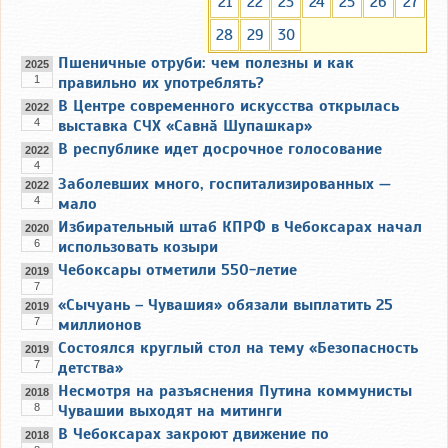
21
22
23
24
25
26
27
28
29
30
Пшеничные отруби: чем полезны и как
2025
1
правильно их употреблять?
В Центре современного искусства открылась
2022
4
выставка СЧХ «Савнӑ Шупашкар»
В республике идет досрочное голосование
2022
4
Заболевших много, госпитализированных —
2022
4
мало
Избирательный штаб КПРФ в Чебоксарах начал
2020
6
использовать козыри
Чебоксары отметили 550-летие
2019
7
«Сычуань – Чувашия» обязали выплатить 25
2019
7
миллионов
Состоялся круглый стол на тему «Безопасность
2019
7
детства»
Несмотря на разъяснения Путина коммунисты
2018
8
Чувашии выходят на митинги
В Чебоксарах закроют движение по
2018