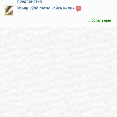
предприятия
Изьяр кӳлӗ патне кайса килни
4
... остальные