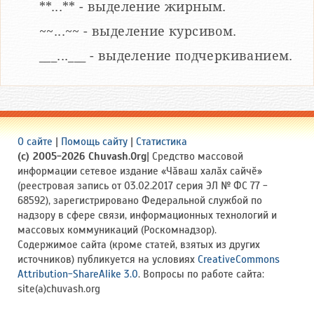
**...** - выделение жирным.
~~...~~ - выделение курсивом.
___...___ - выделение подчеркиванием.
О сайте
|
Помощь сайту
|
Статистика
(c) 2005-2026 Chuvash.Org
| Средство массовой
информации сетевое издание «Чӑваш халӑх сайчӗ»
(реестровая запись от 03.02.2017 серия ЭЛ № ФС 77 -
68592), зарегистрировано Федеральной службой по
надзору в сфере связи, информационных технологий и
массовых коммуникаций (Роскомнадзор).
Содержимое сайта (кроме статей, взятых из других
источников) публикуется на условиях
CreativeCommons
Attribution-ShareAlike 3.0
. Вопросы по работе сайта:
site(a)chuvash.org