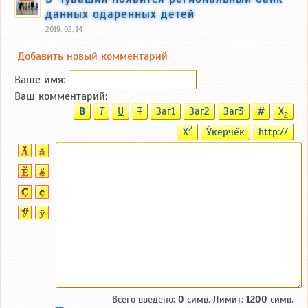
данных одаренных детей
2019, 02, 14
Добавить новый комментарий
Ваше имя:
Ваш комментарий:
B
T
U
T
Заг1
Заг2
Заг3
#
X
2
2
X
Ӳкерчĕк
http://
Всего введено:
0
симв. Лимит:
1200
симв.