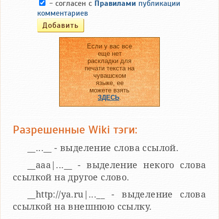
- согласен с
Правилами
публикации
комментариев
Если у вас все
еще нет
раскладки для
печати текста на
чувашском
языке, ее
можете взять
ЗДЕСЬ
.
Разрешенные Wiki тэги:
__...__ - выделение слова ссылой.
__aaa|...__ - выделение некого слова
ссылкой на другое слово.
__http://ya.ru|...__ - выделение слова
ссылкой на внешнюю ссылку.