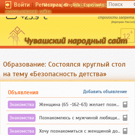
Войти
|
Регистрация
|
Чӑвашла
English
Esperanto
Вход необходим для полног
использования сайта
Сила желания пропорциональна
+23.9 °C
строгости запрета.
(Бертран Рассел)
Образование: Состоялся круглый стол
на тему «Безопасность детства»
Объявления
Добавить объявление
Знакомства
Женщина (65 -162-63) желает познакомиться с одиноким, добродушным, без вредных ...
Знакомства
Познакомлюсь с мужчиной любящим танцевать и петь на родном чувашском языке
Знакомства
Хочу познакомиться с женщиной до 55 лет чувашской или русской национальности дл...