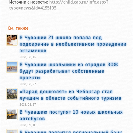
Источник новости:
http://child.cap.ru/Info.aspx?
type=news&id=4135103
См. также
В Чувашии 21 школа попала под
подозрение в необъективном проведении
экзаменов
2018, 08, 16
В Чувашии школьники из отрядов ЗОЖ
будут разрабатыват собственные
проекты
2018, 08, 27
«Парад дошколят» из Чебоксар стал
лучшим в области событийного туризма
2018, 08, 27
В Чувашию поступят 10 новых школьных
автобусов
2018, 09, 11
В Чувашии появится региональный банк