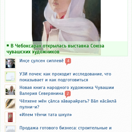
￭
В Чебоксарах открылась выставка Союза
чувашских художников
Инҫе ҫулсен сиплевӗ
4
УЗИ почек: как проходит исследование, что
показывает и как подготовиться
Новая книга народного художника Чувашии
Валерия Северянина
2
Чӗлхене мӗн ҫӑлса хӑварайрать? Вӑл кӑсӑклӑ
пулни-и?
«Илем тӗнчи тата шкул»
Продажа готового бизнеса: строительные и