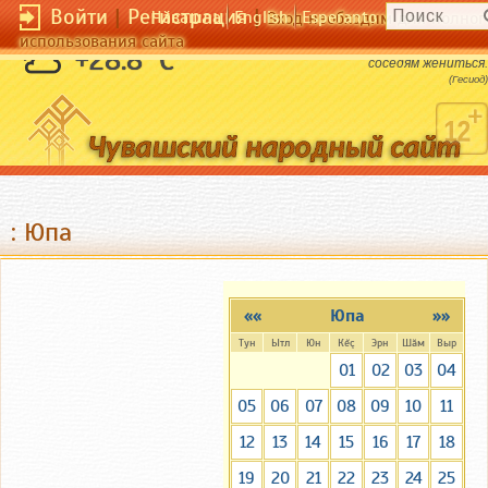
Войти
|
Регистрация
|
Чӑвашла
English
Esperanto
Вход необходим для полног
использования сайта
Все обгляди хорошо, чтоб не на смех
+28.8 °C
соседям жениться.
(Гесиод)
: Юпа
««
Юпа
»»
Тун
Ытл
Юн
Кĕç
Эрн
Шăм
Выр
01
02
03
04
05
06
07
08
09
10
11
12
13
14
15
16
17
18
19
20
21
22
23
24
25