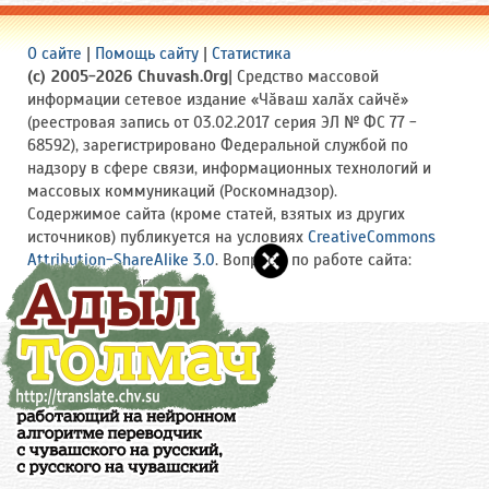
О сайте
|
Помощь сайту
|
Статистика
(c) 2005-2026 Chuvash.Org
| Средство массовой
информации сетевое издание «Чӑваш халӑх сайчӗ»
(реестровая запись от 03.02.2017 серия ЭЛ № ФС 77 -
68592), зарегистрировано Федеральной службой по
надзору в сфере связи, информационных технологий и
массовых коммуникаций (Роскомнадзор).
Содержимое сайта (кроме статей, взятых из других
источников) публикуется на условиях
CreativeCommons
Attribution-ShareAlike 3.0
. Вопросы по работе сайта:
site(a)chuvash.org