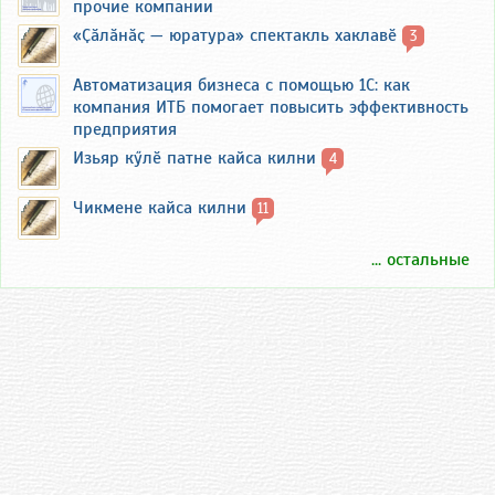
прочие компании
«Ҫӑлӑнӑҫ — юратура» спектакль хаклавӗ
3
Автоматизация бизнеса с помощью 1С: как
компания ИТБ помогает повысить эффективность
предприятия
Изьяр кӳлӗ патне кайса килни
4
Чикмене кайса килни
11
... остальные