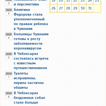
19
20
21
22
23
24
25
3
и перспектива
26
27
28
29
30
31
Алевтина
2020
6
Федорова стала
уполномоченный
по правам ребенка
в Чувашии
Больницы Чувашии
2020
6
готовы к росту
заболеваемости
коронавирусом
В Чебоксарах
2020
6
состоялась встреча
с известным
путешественником
Туалеты
2019
7
исправлены,
перила частично
обшиты
В Чебоксарах
2018
8
бездомных собак
стало больше