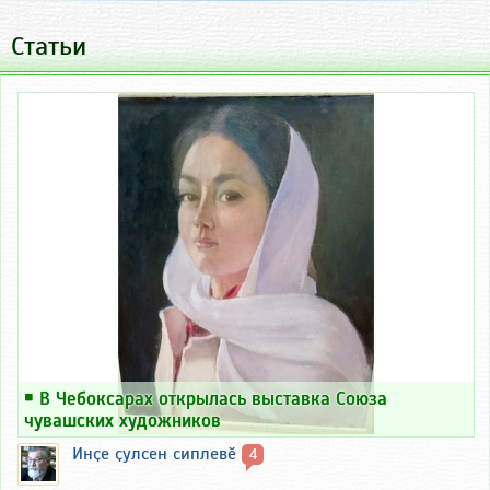
Статьи
￭
В Чебоксарах открылась выставка Союза
чувашских художников
Инҫе ҫулсен сиплевӗ
4