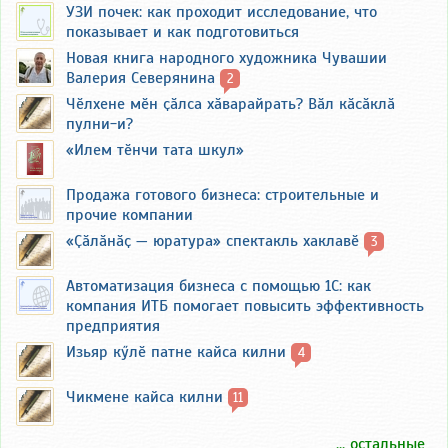
УЗИ почек: как проходит исследование, что
показывает и как подготовиться
Новая книга народного художника Чувашии
Валерия Северянина
2
Чӗлхене мӗн ҫӑлса хӑварайрать? Вӑл кӑсӑклӑ
пулни-и?
«Илем тӗнчи тата шкул»
Продажа готового бизнеса: строительные и
прочие компании
«Ҫӑлӑнӑҫ — юратура» спектакль хаклавӗ
3
Автоматизация бизнеса с помощью 1С: как
компания ИТБ помогает повысить эффективность
предприятия
Изьяр кӳлӗ патне кайса килни
4
Чикмене кайса килни
11
... остальные