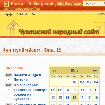
Войти
|
Регистрация
|
Чӑвашла
English
Esperanto
Вход необходим для полног
использования сайта
Не желай невозможного.
+17.7 °C
(Хилон)
Кун пулăмĕсем: Юпа, 15
Хыпарсем
««
Юпа
»»
Памяти Андрея
2025
Тун
Ытл
Юн
Кĕç
Эрн
Шăм
Выр
1
Петтоки
01
02
03
04
В Чебоксарах
2023
3
состоялся концерт
05
06
07
08
09
10
11
рокера на
12
13
14
15
16
17
18
бульваре
«Сильзюнат»: опыт
2023