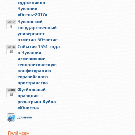
художников
Чувашии
«Осень-2017»
Чувашский
2017
9
государственный
университет
отметил 50-летие
События 1551 года
2016
10
в Чувашии,
изменившие
геополитическую
конфигурацию
евразийского
пространства
Футбольный
2008
18
праздник –
розыгрыш Кубка
«Юность»
Добавить
Пулăмсем