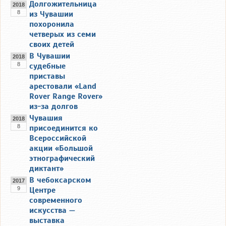
Долгожительница
2018
8
из Чувашии
похоронила
четверых из семи
своих детей
В Чувашии
2018
8
судебные
приставы
арестовали «Land
Rover Range Rover»
из-за долгов
Чувашия
2018
8
присоединится ко
Всероссийской
акции «Большой
этнографический
диктант»
В чебоксарском
2017
9
Центре
современного
искусства —
выставка