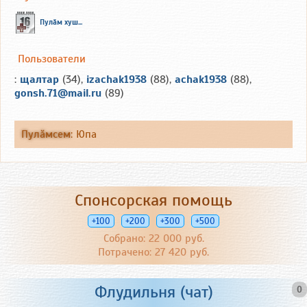
Пулăм хуш...
Пользователи
:
щалтар
(34),
izachak1938
(88),
achak1938
(88),
gonsh.71@mail.ru
(89)
Пулăмсем
:
Юпа
Спонсорская помощь
+100
+200
+300
+500
Собрано: 22 000 руб.
Потрачено: 27 420 руб.
Флудильня (чат)
0