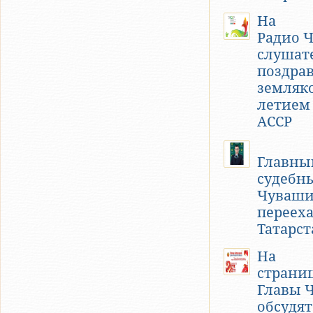
На
Радио 
слушат
поздра
земляко
летием
АССР
Главны
судебн
Чуваш
перееха
Татарст
На
страни
Главы 
обсудя