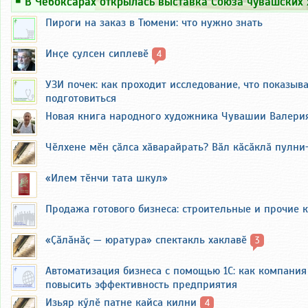
￭
В Чебоксарах открылась выставка Союза чувашских
Пироги на заказ в Тюмени: что нужно знать
Инҫе ҫулсен сиплевӗ
4
УЗИ почек: как проходит исследование, что показыва
подготовиться
Новая книга народного художника Чувашии Валери
Чӗлхене мӗн ҫӑлса хӑварайрать? Вӑл кӑсӑклӑ пулни
«Илем тӗнчи тата шкул»
Продажа готового бизнеса: строительные и прочие 
«Ҫӑлӑнӑҫ — юратура» спектакль хаклавӗ
3
Автоматизация бизнеса с помощью 1С: как компания
повысить эффективность предприятия
Изьяр кӳлӗ патне кайса килни
4