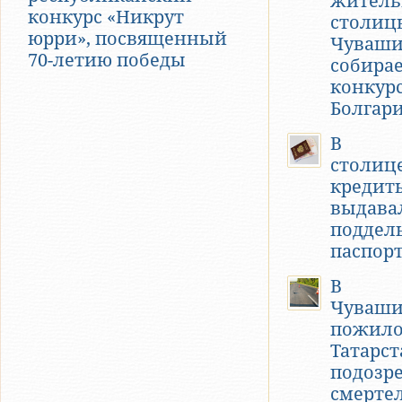
житель
конкурс «Никрут
столиц
юрри», посвященный
Чуваш
70-летию победы
собирае
конкурс
Болгар
В
столиц
кредит
выдава
поддел
паспор
В
Чуваш
пожило
Татарст
подозр
смерте