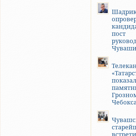
Шадри
опрове
кандид
пост
руково
Чуваш
Телека
«Татарс
показал
памятн
Грозно
Чебокс
Чувашс
старей
встрети