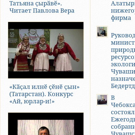
Татьяна ҫырӑвӗ».
Алатыр
Читает Павлова Вера
нижего
фирма
Руково
минист
природ
ресурсо
эколог
Чуваш
назнач
Бедерт
«Кӑҫал илнӗ ҫӗнӗ ҫын»
(Татарстан). Конкурс
В
«Ай, юрлар-и!»
Чебокс
состоял
Ежегод
собран
Чувашс