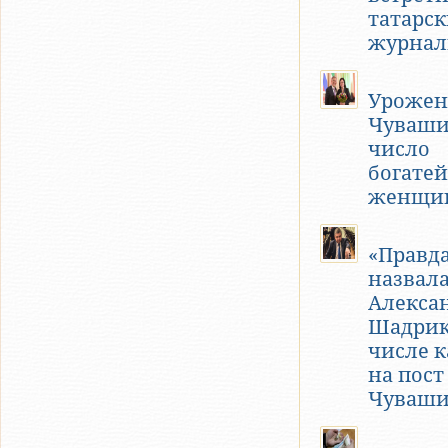
татарс
журнал
Урожен
Чуваши
число
богате
женщин
«Правд
назвал
Алекса
Шадрик
числе 
на пост
Чуваш