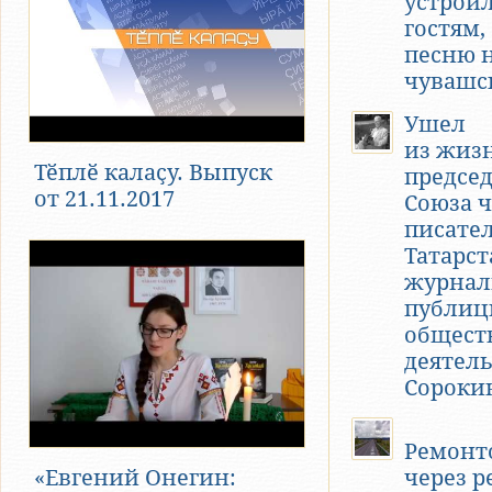
устрои
гостям,
песню 
чувашс
Ушел
из жиз
Тӗплӗ калаҫу. Выпуск
предсе
от 21.11.2017
Союза 
писате
Татарст
журнал
публиц
общест
деятел
Сороки
Ремонт
«Евгений Онегин:
через р