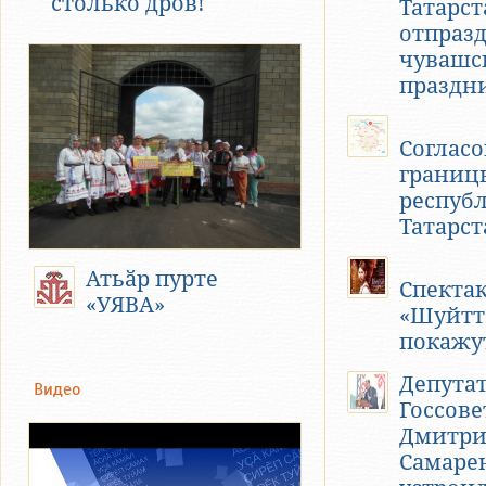
столько дров!
Татарст
отпраз
чувашс
праздн
Соглас
границ
респуб
Татарс
Атьӑр пурте
Спекта
«УЯВА»
«Шуйтт
покажу
Депута
Видео
Госсове
Дмитр
Самаре