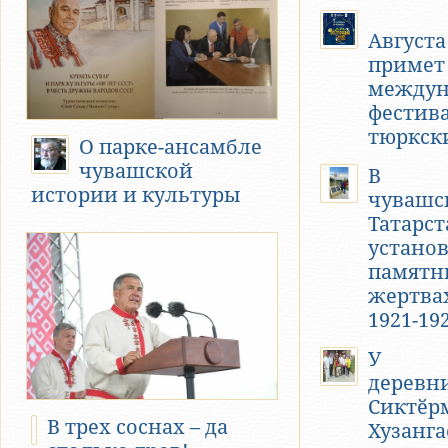
Август
примет 
междун
фестив
тюркск
О парке-ансамбле
чувашской
В
истории и культуры
чувашс
Татарст
устано
памятн
жертва
1921-19
У
деревн
Сиктӗр
В трех соснах – да
Хузанга