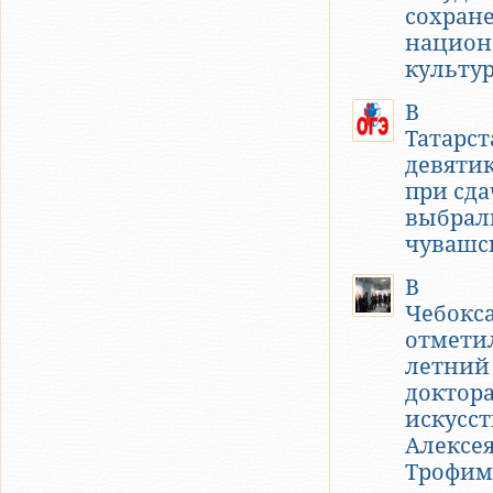
сохран
национ
культу
В
Татарст
девяти
при сда
выбрал
чувашс
В
Чебокс
отметил
летний
доктор
искусс
Алексе
Трофим