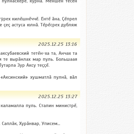
 пулнаскере, курнă. Мĕншĕн тесен
тÿрех килĕшнĕччĕ. Ĕнтĕ ăна, Çĕпрел
е çеç астуса юлнă. Тĕрĕсрех дубляж
2025.12.25 13:16
ксубаевский тетĕн-ха та, Анчах та
и те вырăнлах мар пуль. Большаая
Тутарла Зур Аксу теççĕ.
 «Аксинский» хушматлă пулнă, вăл
2025.12.25 13:27
каламалла пуль. Сталин министрĕ,
Саплăк, Хурăнвар, Уписем...