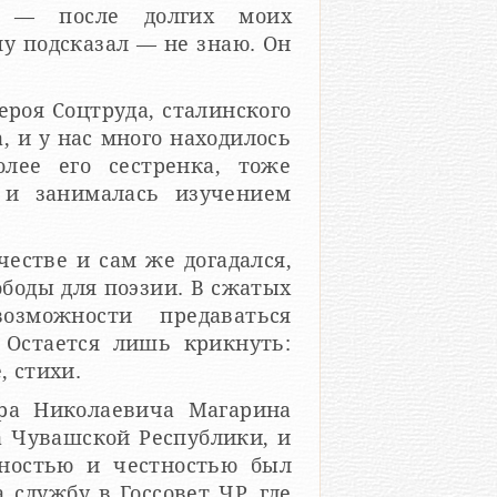
я — после долгих моих
роя Соцтруда, сталинского
 и у нас много находилось
олее его сестренка, тоже
 и занималась изучением
естве и сам же догадался,
ободы для поэзии. В сжатых
зможности предаваться
 Остается лишь крикнуть:
тите, стихи.
дра Николаевича Магарина
а Чувашской Республики, и
тностью и честностью был
 службу в Госсовет ЧР, где