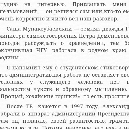
студию на интервью. Приглашать мен
льмований — он решился сам или кто-то ему подсказал — не знаю. Он
очень корректно и чисто вел наш разговор.
Саша Мунаксубаевский — земляк дважды Ге
министра самолетостроения Петра Дементьева,
поводов рассуждать о краеведении, тем б
окончившая ЧГУ, работала в родном краю
родины.
Я напомнил ему о студенческом стихотворч
что административная работа не оставляет св
условиях у служащего человека нет во
вольностям чувств и образному мышлению.
«Прощай, хозяйские горшки!», то есть прос
После ТВ, кажется в 1997 году, Алексан
забрали в аппарат администрации Президент
там он, полагаю, своей развитостью, грамо
весьма кстати. Потому, наверное, его взяли на