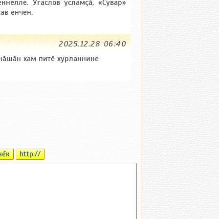
ннелле. Угаслов усламçă, «Сувар»
ав енчен.
2025.12.28 06:40
нӑшӑн хам питӗ хурланнине
чĕк
http://