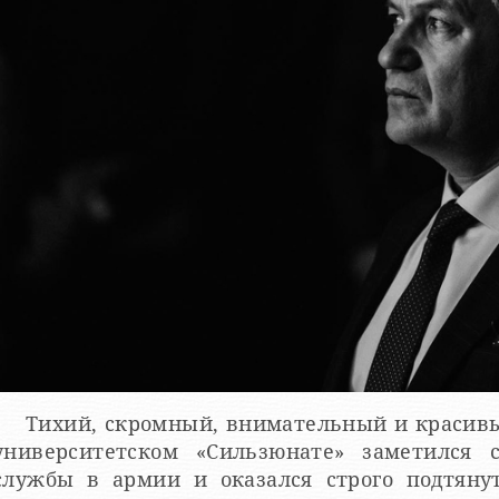
Тихий, скромный, внимательный и красивый студент Саша Магарин в
университетском «Сильзюнате» заметился 
службы в армии и оказался строго подтян