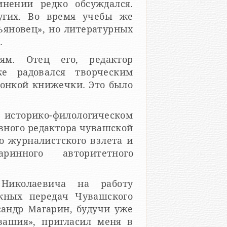
нении редко обсуждался.
угих. Во время учебы же
ьяновец», но литературных
.
ец его, редактор
же радовался творческим
тонкой книжечки. Это было
историко-филологическом
авного редактора чувашской
а и
ринного авторитетного
 Николаевича на работу
ежных передач Чувашского
сандр Магарин, будучи уже
сил меня в