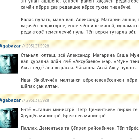
Эп унăн ашшĕне, Çĕпрел район хаçачĕн редакторĕ
хамăн пĕрре çав редакцие кĕрсе тухма тивнĕччĕ.
Калас пулать, мана вăл, Александр Магарин ашшĕ, 
хаçачĕн редакторне, епле чĕннине маннă, хушаматн
редакторĕ темеллеччĕ пуль. Тĕп верси тутарла вĕт.
Agabazar
// 2931.37.5928
Станьял юлташ, эсĕ Александр Магарина Саша Муна
вăл çуралнă ялăн ячĕ «Аксубаево» мар. «Мун» тен
Акса теççĕ ăна вырăсла. Чăвашла Аслă Аксу пулать. 
Иван Яккăлччăн малтанхи вĕренекенĕсенчен пĕри
шăпах çак ялтан.
Agabazar
// 2931.37.5928
Ĕнтĕ «Сталин министрĕ Пётр Дементьев» пирки те 
Хрущёв министрĕ, Брежнев министрĕ...
Паллах, Дементьев та Çĕпрел районĕнчен. Тĕп тĕрĕс. 