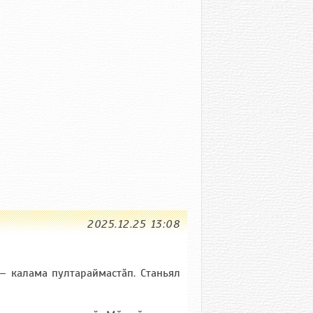
2025.12.25 13:08
— калама пултараймастăп. Станьял