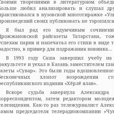
Своими творениями в литературном объеди
Больше любил анализировать и слушал др
практиковался в вузовской многотиражке «Ул
произведений своих публиковать не торопился
Я был рад его вдумчивым сочинениям. От
Дрожжановской райгазеты Татарстана, то
успехам парня и напечатал его стихи в виде 
радостно, в пример для подражания новинка...
В 1993 году Саша завершил учебу на 
факультете и уехал в Казань заместителем гл
азеты «Сувар». Это были годы вдохновленного журналистского взлет
бесконечных хлопот возрождения ста
республиканского издания «Хӗрлӗ ялав».
Вскоре судьба завернула Александра
корреспондентом, затем редактором молод
телевидения. Как-то раз тележурналист Алек
замом председателя телерадиокомпании «Чувашия», пригла