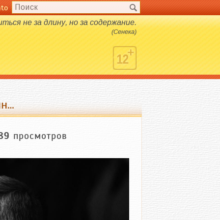
nto
иться не за длину, но за содержание.
(Сенека)
ин…
89
просмотров