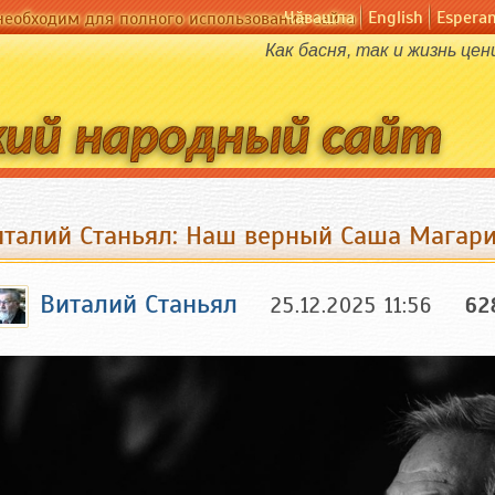
Чӑвашла
English
Espera
необходим для полного использования сайта
Как басня, так и жизнь цен
италий Станьял: Наш верный Саша Магар
Виталий Станьял
25.12.2025 11:56
62