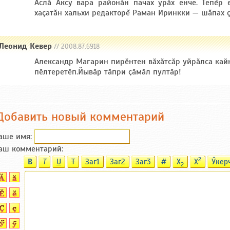
Аслă Аксу вара районăн пачах урăх енче. Тепĕр е
хаçатăн хальхи редакторĕ Раман Иринкки — шăпах ç
Леонид Кевер
// 2008.87.6918
Александр Магарин пирӗнтен вӑхӑтсӑр уйрӑлса кай
пӗлтеретӗп.Йывӑр тӑпри ҫӑмӑл пултӑр!
Добавить новый комментарий
аше имя:
аш комментарий:
2
B
T
U
T
Заг1
Заг2
Заг3
#
X
X
Ӳкер
2