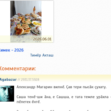
2026.06.01
Симек - 2026
Тимӗр Акташ
Комментарии:
Agabazar
// 2931.37.5928
Александр Магарин вилнĕ. Çав тери пысăк çухату.
Саша тенĕ-ши ăна, е Сашша, е тата темле урăхла 
пĕлетех ĕнтĕ.