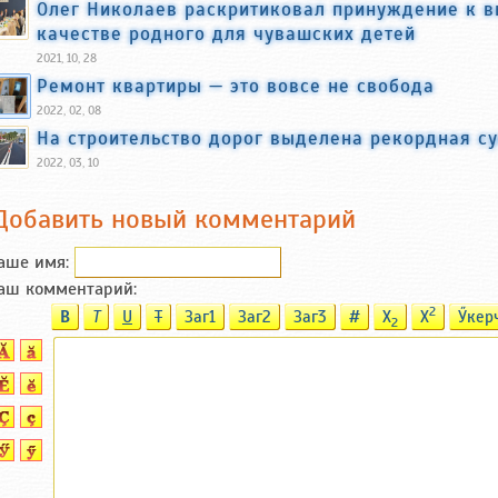
Олег Николаев раскритиковал принуждение к в
качестве родного для чувашских детей
2021, 10, 28
Ремонт квартиры — это вовсе не свобода
2022, 02, 08
На строительство дорог выделена рекордная с
2022, 03, 10
Добавить новый комментарий
аше имя:
аш комментарий:
2
B
T
U
T
Заг1
Заг2
Заг3
#
X
X
Ӳкер
2