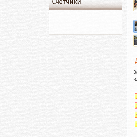
Счетчики
В
В