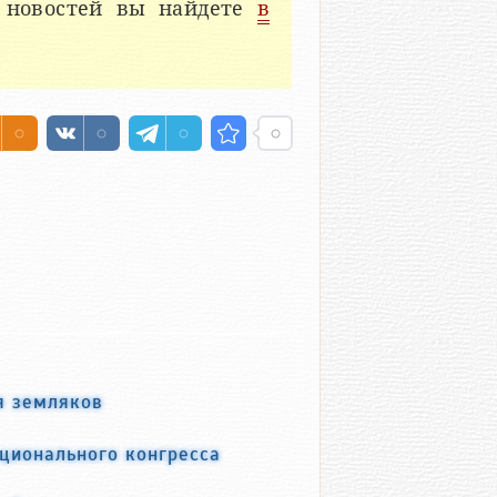
 новостей вы найдете
в
я земляков
ационального конгресса