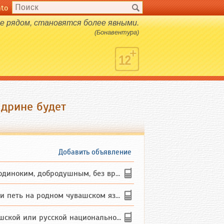
nto
 рядом, становятся более явными.
(Бонавентура)
дрине будет
Добавить объявление
ким, добродушным, без вредных ...
петь на родном чувашском языке
 или русской национальности дл...