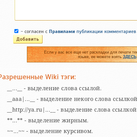
- согласен с
Правилами
публикации комментариев
Если у вас все еще нет раскладки для печати те
языке, ее можете взять
ЗДЕСЬ
Разрешенные Wiki тэги:
__...__ - выделение слова ссылой.
__aaa|...__ - выделение некого слова ссылкой
__http://ya.ru|...__ - выделение слова ссыл
**...** - выделение жирным.
~~...~~ - выделение курсивом.