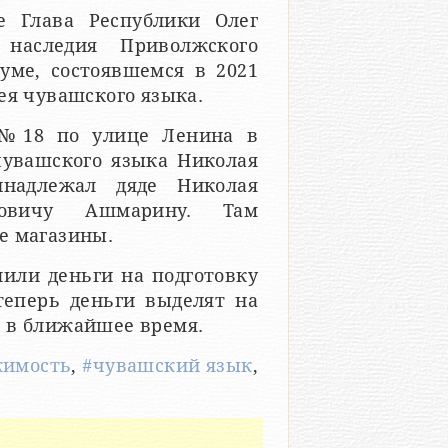
е Глава Республики Олег
 наследия Приволжского
уме, состоявшемся в 2021
ея чувашского языка.
 №18 по улице Ленина в
чувашского языка Николая
надлежал дяде Николая
овичу Ашмарину. Там
е магазины.
или деньги на подготовку
теперь деньги выделят на
 в ближайшее время.
жимость
,
#чувашский язык
,