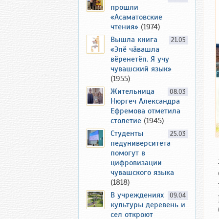
прошли
«Асаматовские
чтения»
(1974)
Вышла книга
21.05
«Эпӗ чӑвашла
вӗренетӗп. Я учу
чувашский язык»
(1955)
Жительница
08.03
Нюргеч Александра
Ефремова отметила
столетие
(1945)
Студенты
25.03
педуниверситета
помогут в
цифровизации
чувашского языка
(1818)
В учреждениях
09.04
культуры деревень и
сел откроют