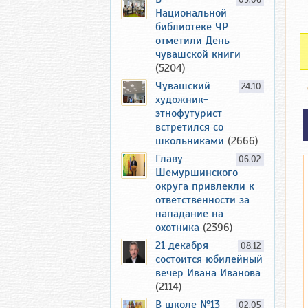
09.06
Национальной
библиотеке ЧР
отметили День
чувашской книги
(5204)
Чувашский
24.10
художник-
этнофутурист
встретился со
школьниками
(2666)
Главу
06.02
Шемуршинского
округа привлекли к
ответственности за
нападание на
охотника
(2396)
21 декабря
08.12
состоится юбилейный
вечер Ивана Иванова
(2114)
В школе №13
02.05