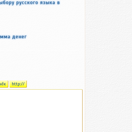
ыбору русского языка в
умма денег
чĕк
http://