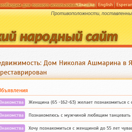
Чӑвашла
English
Espera
необходим для полного использования сайта
Противоположности, поставленные
едвижимость: Дом Николая Ашмарина в Я
треставрирован
Объявления
Знакомства
Женщина (65 -162-63) желает познакомиться с одино
Знакомства
Познакомлюсь с мужчиной любящим танцевать и 
Знакомства
Хочу познакомиться с женщиной до 55 лет чувашской