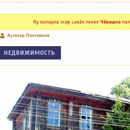
Ку хыпарпа эсир ҫавӑн пекех
Чӑвашла
пал
Аçтахар Плотников
НЕДВИЖИМОСТЬ