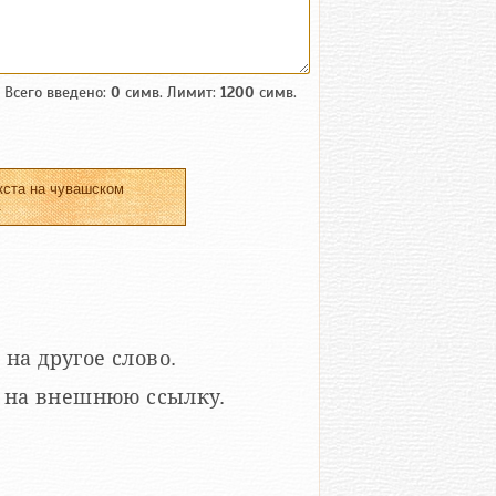
Всего введено:
0
симв. Лимит:
1200
симв.
кста на чувашском
.
 на другое слово.
кой на внешнюю ссылку.