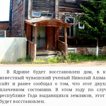
Фото из записи Олега Николаева
В Ядрине будет восстановлен дом, в 
известный чувашский ученый Николай Ашма
сайт и ранее сообщал о том, что этот дву
плачевном состоянии. В этом году по сл
республике Года выдающихся земляков, этот
будет восстановлен.