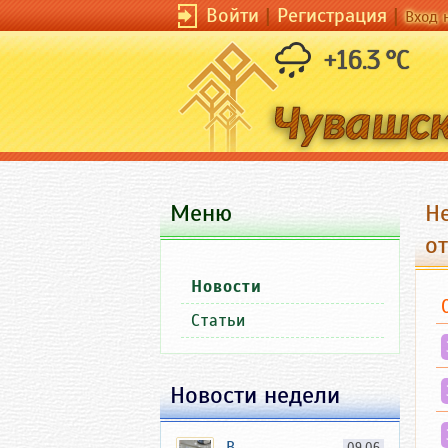
Войти
|
Регистрация
|
Вход 
+16.3 °C
Меню
Н
о
Новости
Статьи
Новости недели
В