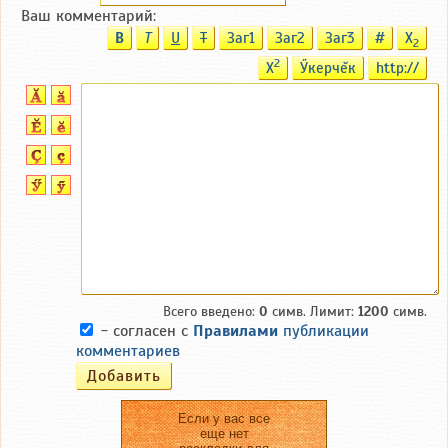
Ваш комментарий:
B
T
U
T
Заг1
Заг2
Заг3
#
X
2
2
X
Ӳкерчĕк
http://
Всего введено:
0
симв. Лимит:
1200
симв.
- согласен с
Правилами
публикации
комментариев
Если у вас все
еще нет