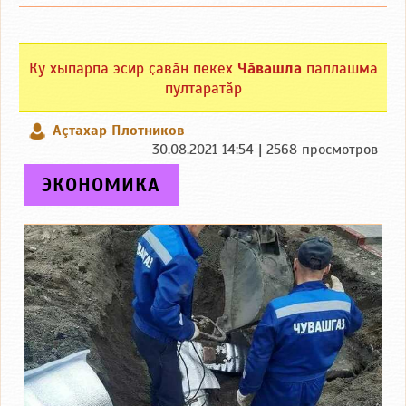
Ку хыпарпа эсир ҫавӑн пекех
Чӑвашла
паллашма
пултаратӑр
Аçтахар Плотников
30.08.2021 14:54 | 2568 просмотров
ЭКОНОМИКА