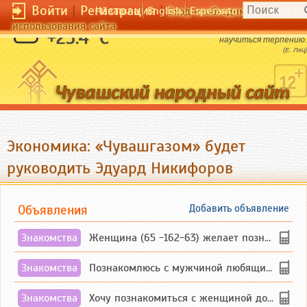
Войти
|
Регистрация
|
Чӑвашла
English
Esperanto
Вход необходим для полног
использования сайта
Нужно быть терпеливым, чтобы
+25.4 °C
научиться терпению.
(Е. Лец)
Экономика: «Чувашгазом» будет
руководить Эдуард Никифоров
Объявления
Добавить объявление
Знакомства
Женщина (65 -162-63) желает познакомиться с одиноким, добродушным, без вредных ...
Знакомства
Познакомлюсь с мужчиной любящим танцевать и петь на родном чувашском языке
Знакомства
Хочу познакомиться с женщиной до 55 лет чувашской или русской национальности дл...