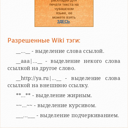
раскладки для
печати текста на
чувашском
языке, ее
можете взять
ЗДЕСЬ
.
Разрешенные Wiki тэги:
__...__ - выделение слова ссылой.
__aaa|...__ - выделение некого слова
ссылкой на другое слово.
__http://ya.ru|...__ - выделение слова
ссылкой на внешнюю ссылку.
**...** - выделение жирным.
~~...~~ - выделение курсивом.
___...___ - выделение подчеркиванием.