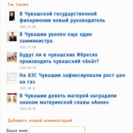
См. также
В Чувашской государственной
филармонии новый руководитель
2021, 07, 06
В Чувашии уволен еще один
замминистра
2021, 07, 09
Будут ли в чувашских Ибресях
производить чувашский чӑкӑт?
2021, 08, 05
На АЗС Чувашии зафиксировали рост цен
на газ
2021, 08, 12
В Чувашии девять матерей наградили
знаком материнской славы «Анне»
2021, 08, 18
Добавить новый комментарий
Ваше имя: