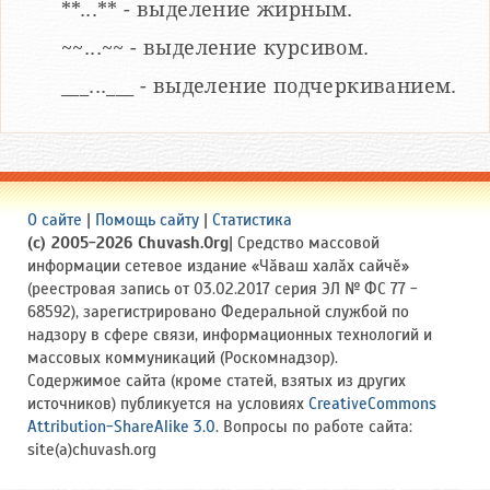
**...** - выделение жирным.
~~...~~ - выделение курсивом.
___...___ - выделение подчеркиванием.
О сайте
|
Помощь сайту
|
Статистика
(c) 2005-2026 Chuvash.Org
| Средство массовой
информации сетевое издание «Чӑваш халӑх сайчӗ»
(реестровая запись от 03.02.2017 серия ЭЛ № ФС 77 -
68592), зарегистрировано Федеральной службой по
надзору в сфере связи, информационных технологий и
массовых коммуникаций (Роскомнадзор).
Содержимое сайта (кроме статей, взятых из других
источников) публикуется на условиях
CreativeCommons
Attribution-ShareAlike 3.0
. Вопросы по работе сайта:
site(a)chuvash.org