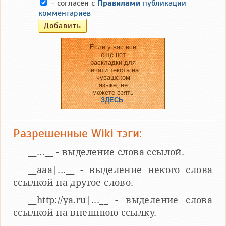
- согласен с
Правилами
публикации
комментариев
Если у вас все
еще нет
раскладки для
печати текста на
чувашском
языке, ее
можете взять
ЗДЕСЬ
.
Разрешенные Wiki тэги:
__...__ - выделение слова ссылой.
__aaa|...__ - выделение некого слова
ссылкой на другое слово.
__http://ya.ru|...__ - выделение слова
ссылкой на внешнюю ссылку.