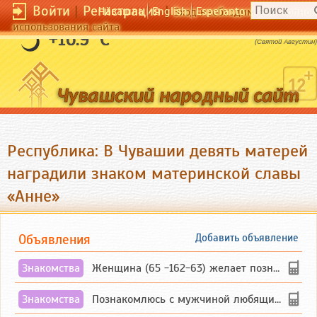
Войти
|
Регистрация
|
Чӑвашла
English
Esperanto
Вход необходим для полног
использования сайта
Возлюби Бога и поступай как хочешь.
+16.9 °C
(Святой Августин)
Республика: В Чувашии девять матерей
наградили знаком материнской славы
«Анне»
Объявления
Добавить объявление
Знакомства
Женщина (65 -162-63) желает познакомиться с одиноким, добродушным, без вредных ...
Знакомства
Познакомлюсь с мужчиной любящим танцевать и петь на родном чувашском языке