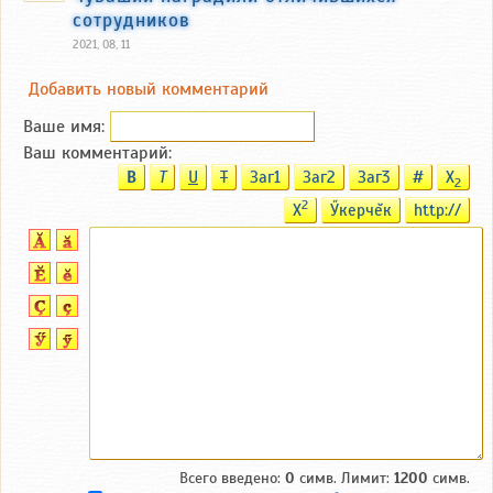
сотрудников
2021, 08, 11
Добавить новый комментарий
Ваше имя:
Ваш комментарий:
B
T
U
T
Заг1
Заг2
Заг3
#
X
2
2
X
Ӳкерчĕк
http://
Всего введено:
0
симв. Лимит:
1200
симв.