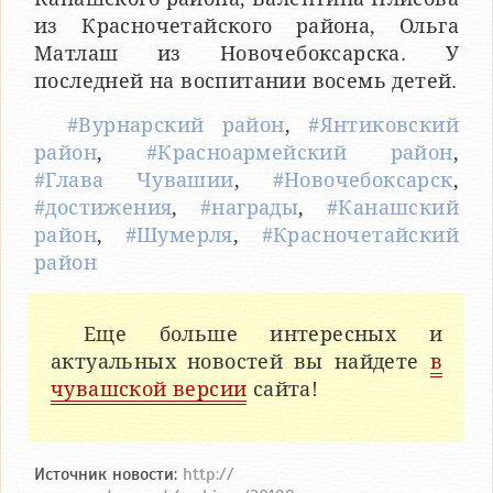
из Красночетайского района, Ольга
Матлаш из Новочебоксарска. У
последней на воспитании восемь детей.
#Вурнарский район
,
#Янтиковский
район
,
#Красноармейский район
,
#Глава Чувашии
,
#Новочебоксарск
,
#достижения
,
#награды
,
#Канашский
район
,
#Шумерля
,
#Красночетайский
район
Еще больше интересных и
актуальных новостей вы найдете
в
чувашской версии
сайта!
Источник новости:
http://