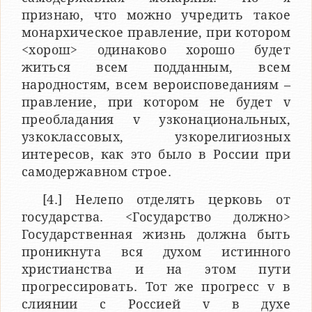
признаю, что можно учредить такое
монархическое правление, при котором
<хорош> одинаково хорошо будет
житься всем подданным, всем
народностям, всем вероисповеданиям –
правление, при котором не будет v
преобладания v узконациональных,
узкоклассовых, узкорелигиозных
интересов, как это было в России при
самодержавном строе.
[4.] Нелепо отделять церковь от
государства. <Государство должно>
Государственная жизнь должна быть
проникнута вся духом истинного
христианства и на этом пути
прогрессировать. Тот же прогресс v в
слиянии c Россией v в духе