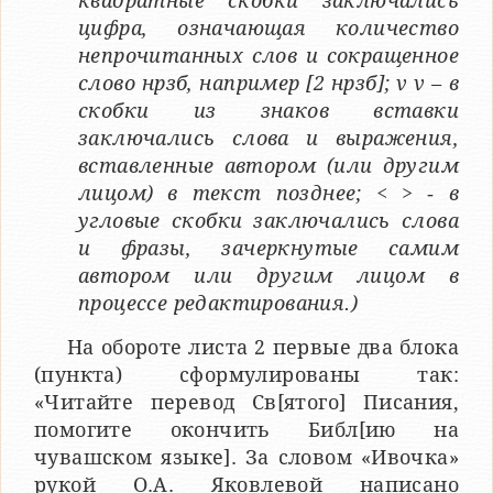
квадратные скобки заключались
цифра, означающая количество
непрочитанных слов и сокращенное
слово нрзб, например [2 нрзб]; v v – в
скобки из знаков вставки
заключались слова и выражения,
вставленные автором (или другим
лицом) в текст позднее; < > ‑ в
угловые скобки заключались слова
и фразы, зачеркнутые самим
автором или другим лицом в
процессе редактирования.)
На обороте листа 2 первые два блока
(пункта) сформулированы так:
«Читайте перевод Св[ятого] Писания,
помогите окончить Библ[ию на
чувашском языке]. За словом «Ивочка»
рукой О.А. Яковлевой написано