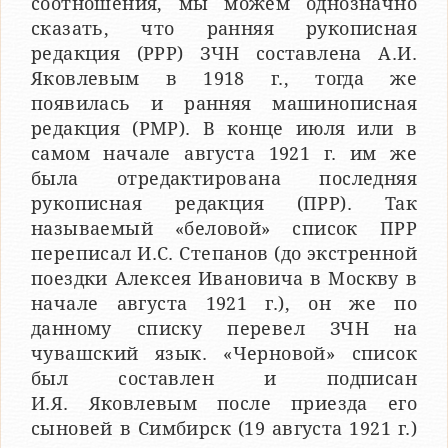
соотношения, мы можем однозначно
сказать, что ранняя рукописная
редакция (РРР) ЗЧН составлена А.И.
Яковлевым в 1918 г., тогда же
появилась и ранняя машинописная
редакция (РМР). В конце июля или в
самом начале августа 1921 г. им же
была отредактирована последняя
рукописная редакция (ПРР). Так
называемый «беловой» список ПРР
переписал И.С. Степанов (до экстренной
поездки Алексея Ивановича в Москву в
начале августа 1921 г.), он же по
данному списку перевел ЗЧН на
чувашский язык. «Черновой» список
был составлен и подписан
И.Я. Яковлевым после приезда его
сыновей в Симбирск (19 августа 1921 г.)