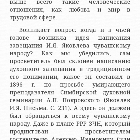
выше всего такие человеческие
отношения, как любовь и мир в
трудовой сфере.
Возникает вопрос: когда и в чьей
голове возникла идея написания
завещания И.Я. Яковлева чувашскому
народу? Как мы убедились, сам
просветитель был склонен написанию
духовного завещания в традиционном
его понимании, какое он составил в
1896 г. по просьбе умирающего
преподавателя Симбирской духовной
семинарии А.П. Покровского (Яковлев
И.Я. Письма. С. 231). А здесь он должен
был обращаться к всему чувашскому
народу. Даже в плане РРР ЗЧН, который
продиктован просветителем
составителю Алексею Ивановичу (или