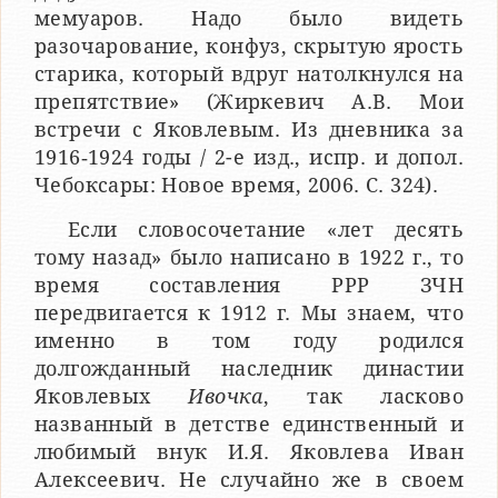
мемуаров. Надо было видеть
разочарование, конфуз, скрытую ярость
старика, который вдруг натолкнулся на
препятствие» (Жиркевич А.В. Мои
встречи с Яковлевым. Из дневника за
1916‑1924 годы / 2-е изд., испр. и допол.
Чебоксары: Новое время, 2006. С. 324).
Если словосочетание «лет десять
тому назад» было написано в 1922 г., то
время составления РРР ЗЧН
передвигается к 1912 г. Мы знаем, что
именно в том году родился
долгожданный наследник династии
Яковлевых
Ивочка
, так ласково
названный в детстве единственный и
любимый внук И.Я. Яковлева Иван
Алексеевич. Не случайно же в своем