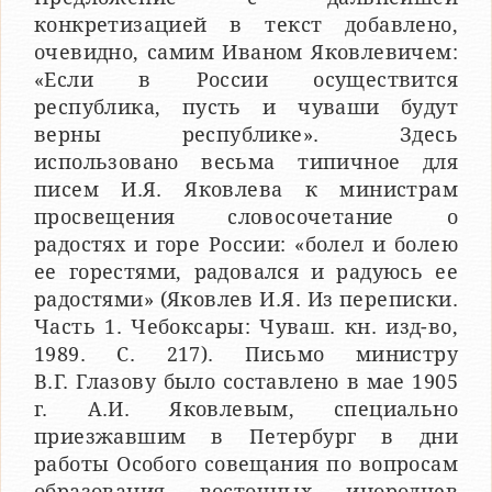
конкретизацией в текст добавлено,
очевидно, самим Иваном Яковлевичем:
«Если в России осуществится
республика, пусть и чуваши будут
верны республике». Здесь
использовано весьма типичное для
писем И.Я. Яковлева к министрам
просвещения словосочетание о
радостях и горе России: «болел и болею
ее горестями, радовался и радуюсь ее
радостями» (Яковлев И.Я. Из переписки.
Часть 1. Чебоксары: Чуваш. кн. изд-во,
1989. C. 217). Письмо министру
В.Г. Глазову было составлено в мае 1905
г. А.И. Яковлевым, специально
приезжавшим в Петербург в дни
работы Особого совещания по вопросам
образования восточных инородцев