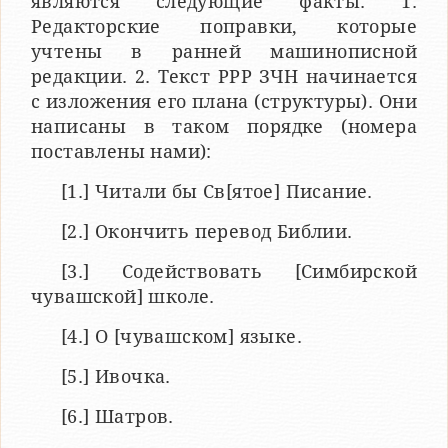
являются следующие факты: 1.
Редакторские поправки, которые
учтены в ранней машинописной
редакции. 2. Текст РРР ЗЧН начинается
с изложения его плана (структуры). Они
написаны в таком порядке (номера
поставлены нами):
[1.] Читали бы Св[ятое] Писание.
[2.] Окончить перевод Библии.
[3.] Содействовать [Симбирской
чувашской] школе.
[4.] О [чувашском] языке.
[5.] Ивочка.
[6.] Шатров.