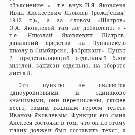
объяснение: « ‑ т.е. внук И.Я. Яковлева
Иван Алексеевич Яковлев (рожд[ения]
1912 г.)», а за словом «Шатров»
О.А. Яковлевой там же добавлено: « ‑
т.е. Николай Яковлевич Шатров,
дававший средства на Чувашскую
школу в Симбирске, фабрикант». Пункт
7, представляющий отдельный блок
мыслей, записан отдельно, на обороте
листа 8.
Эти пункты не являются
одноуровневыми и одинаково
значимыми, они перечислены, скорее
всего, самим главным героем текста
Иваном Яковлевым. Функция его сына
Алексея состояла в том, что он по этому
плану должен был составить текст, а