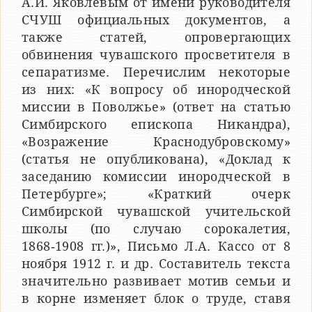
А.И. Яковлевым от имени руководителя
СЧУШ официальных документов, а
также статей, опровергающих
обвинения чувашского просветителя в
сепаратизме. Перечислим некоторые
из них: «К вопросу об инородческой
миссии в Поволжье» (ответ на статью
Симбирского епископа Никандра),
«Возражение Краснодубровскому»
(статья не опубликована), «Доклад к
заседанию комиссии инородческой в
Петербурге»; «Краткий очерк
Симбирской чувашской учительской
школы (по случаю сорокалетия,
1868‑1908 гг.)», Письмо Л.А. Кассо от 8
ноября 1912 г. и др. Составитель текста
значительно развивает мотив семьи и
в корне изменяет блок о труде, ставя