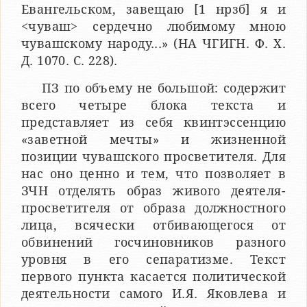
Евангельском, завещаю [1 нрзб] я и
<чуваш> сердечно любимому мною
чувашскому народу...» (НА ЧГИГН. Ф. X.
Д. 1070. C. 228).
ПЗ по объему не большой: содержит
всего четыре блока текста и
представляет из себя квинтэссенцию
«заветной мечты» и жизненной
позиции чувашского просветителя. Для
нас оно ценно и тем, что позволяет в
ЗЧН отделять образ живого деятеля-
просветителя от образа должностного
лица, всячески отбивающегося от
обвинений госчиновников разного
уровня в его сепаратизме. Текст
первого пункта касается политической
деятельности самого И.Я. Яковлева и