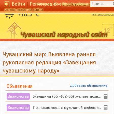
Войти
|
Регистрация
|
Чӑвашла
English
Esperanto
Вход необходим для полног
использования сайта
Красота спасёт мир.
+16.3 °C
(Ф.М.Достоевский)
Чувашский мир: Выявлена ранняя
рукописная редакция «Завещания
чувашскому народу»
Объявления
Добавить объявление
Знакомства
Женщина (65 -162-63) желает познакомиться с одиноким, добродушным, без вредных ...
Знакомства
Познакомлюсь с мужчиной любящим танцевать и петь на родном чувашском языке