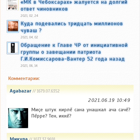
«МК в Чебоксарах» жалуется на долгий
ответ чиновников
2021, 02, 24
Куда подевались тридцать миллионов
чуваш ?
2021, 04, 02
Обращение к Главе ЧР от инициативной
группы о завещании патриота
Г.И.Комиссарова-Вантер 52 года назад
2021, 06, 14
Комментарии:
Agabazar
// 1679.07.6352
2021.06.19 10:49
Миçе штук кирлĕ сана унашкал ача сачĕ?
Пĕрре? Тен, иккĕ?
Микула
// 1077.37.9691