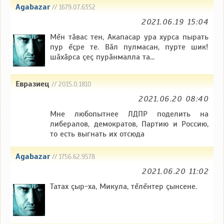
Agabazar
// 1679.07.6352
2021.06.19 15:04
Мĕн тăвас тен, Акапасар ура хурса пырать
пур ĕçре те. Вăл пулмасан, пурте шик!
шăхăрса çеç пурăнмалла та...
Евразиец
// 2015.0.1810
2021.06.20 08:40
Мне любопытнее ЛДПР поделить на
либералов, демократов, Партию и Россию,
то есть выгнать их отсюда
Agabazar
// 1756.62.9578
2021.06.20 11:02
Татах çыр-ха, Микула, тĕлĕнтер çынсене.