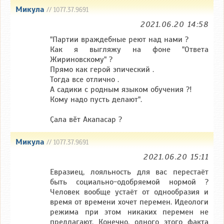
Микула
// 1077.37.9691
2021.06.20 14:58
"Партии враждебные реют над нами ?
Как я выгляжу на фоне "Ответа
Жириновскому" ?
Прямо как герой эпический .
Тогда все отлично .
А садики с родным языком обучения ?!
Кому надо пусть делают".
Ҫала вӗт Акапасар ?
Микула
// 1077.37.9691
2021.06.20 15:11
Евразиец, лояльность для вас перестаёт
быть социально-одобряемой нормой ?
Человек вообще устаёт от однообразия и
время от времени хочет перемен. Идеологи
режима при этом никаких перемен не
предлагают. Конечно, одного этого факта