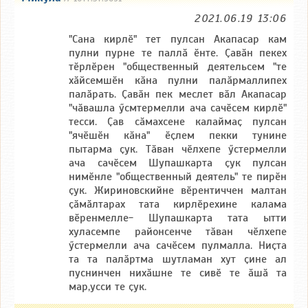
2021.06.19 13:06
"Сана кирлӗ" тет пулсан Акапасар кам
пулни пурне те паллӑ ӗнте. Ҫавӑн пекех
тӗрлӗрен "общественный деятельсем "те
хӑйсемшӗн кӑна пулни палӑрмаллипех
палӑрать. Ҫавӑн пек меслет вӑл Акапасар
"чӑвашла ӳсмтермелли ача сачӗсем кирлӗ"
тесси. Ҫав сӑмахсене калаймаҫ пулсан
"ячӗшӗн кӑна" ӗҫлем пекки тунине
пытарма ҫук. Тӑван чӗлхепе ӳстермелли
ача сачӗсем Шупашкарта ҫук пулсан
нимӗнле "общественный деятель" те пирӗн
ҫук. Жириновскийне вӗрентиччен малтан
ҫӑмӑлтарах тата кирлӗрехине калама
вӗренмелле- Шупашкарта тата ытти
хуласемпе районсенче тӑван чӗлхепе
ӳстермелли ача сачӗсем пулмалла. Ниҫта
та та палӑртма шутламан хут ҫине ал
пуснинчен нихӑшне те сивӗ те ӑшӑ та
мар,усси те ҫук.