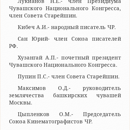
Лукианов Н.Е.- член Президиума
Чувашского Национального Конгресса,
член Совета Старейшин.
Кибеч А.И.- народный писатель ЧР.
Сан Юрий- член Союза писателей
РФ.
Хузангай А.П.- почетный президент
Чувашского Национального Конгресса.
Пупин П.С.- член Совета Старейшин.
Максимов О.Д.- руководитель
землячества башкирских чувашей
Москвы.
Цыпленков О.М.- Председатель
Союза Кинематографистов ЧР.