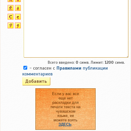
Всего введено:
0
симв. Лимит:
1200
симв.
- согласен с
Правилами
публикации
комментариев
Если у вас все
еще нет
раскладки для
печати текста на
чувашском
языке, ее
можете взять
ЗДЕСЬ
.