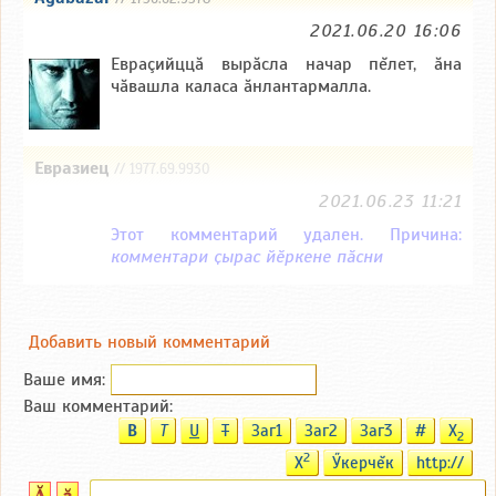
2021.06.20 16:06
Евраçийццă вырăсла начар пĕлет, ăна
чăвашла каласа ăнлантармалла.
Евразиец
// 1977.69.9930
2021.06.23 11:21
Этот комментарий удален. Причина:
комментари ҫырас йӗркене пӑсни
Добавить новый комментарий
Ваше имя:
Ваш комментарий:
B
T
U
T
Заг1
Заг2
Заг3
#
X
2
2
X
Ӳкерчĕк
http://