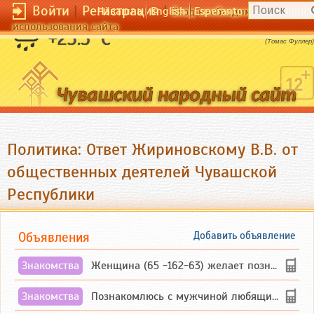
Войти
|
Регистрация
|
Чӑвашла
English
Esperanto
Вход необходим для полног
использования сайта
Любить радостней, чем быть любимым.
+23.5 °C
(Томас Фуллер)
Политика: Ответ Жириновскому В.В. от
общественных деятелей Чувашской
Республики
Объявления
Добавить объявление
Знакомства
Женщина (65 -162-63) желает познакомиться с одиноким, добродушным, без вредных ...
Знакомства
Познакомлюсь с мужчиной любящим танцевать и петь на родном чувашском языке