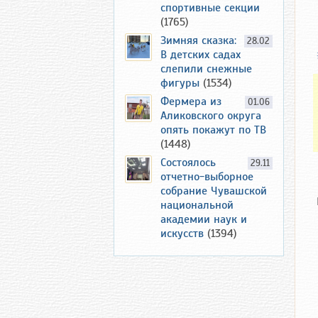
спортивные секции
(1765)
Зимняя сказка:
28.02
В детских садах
слепили снежные
фигуры
(1534)
Фермера из
01.06
Аликовского округа
опять покажут по ТВ
(1448)
Состоялось
29.11
отчетно-выборное
собрание Чувашской
национальной
академии наук и
искусств
(1394)