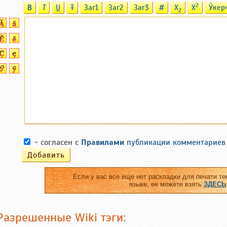
2
B
T
U
T
Заг1
Заг2
Заг3
#
X
X
Ӳкер
2
- согласен с
Правилами
публикации комментариев
Если у вас все еще нет раскладки для печати те
языке, ее можете взять
ЗДЕСЬ
Разрешенные Wiki тэги: