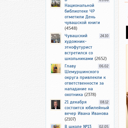
09.06
Национальной
библиотеке ЧР
отметили День
чувашской книги
(4548)
Чувашский
24.10
художник-
этнофутурист
встретился со
школьниками
(2652)
Главу
06.02
Шемуршинского
округа привлекли к
ответственности за
нападание на
охотника
(2378)
21 декабря
08.12
состоится юбилейный
вечер Ивана Иванова
(2107)
В школе №13
02.05