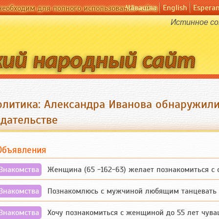
Чӑвашла
English
Espera
необходим для полного использования сайта
Истинное со
олитика: Александра Иванова обнаружил
здательстве
Объявления
Знакомства
Женщина (65 -162-63) желает познакомиться с одино
Знакомства
Познакомлюсь с мужчиной любящим танцевать и 
Знакомства
Хочу познакомиться с женщиной до 55 лет чувашской