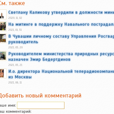
См. также
Светлану Каликову утвердили в должности мин
2020, 11, 02
На митинге в поддержку Навального пострадал
2021, 01, 31
В Чувашии личному составу Управления Росгва
руководитель
2021, 05, 20
Руководителем министерства природных ресурс
назначен Эмир Бедертдинов
2021, 05, 21
И.о. директора Национальной телерадиокомпан
из Москвы
2021, 06, 11
Добавить новый комментарий
аше имя:
аш комментарий: