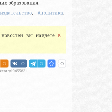
ших образования.
здательство
,
#политика
,
 новостей вы найдете
в
1#entry19433821