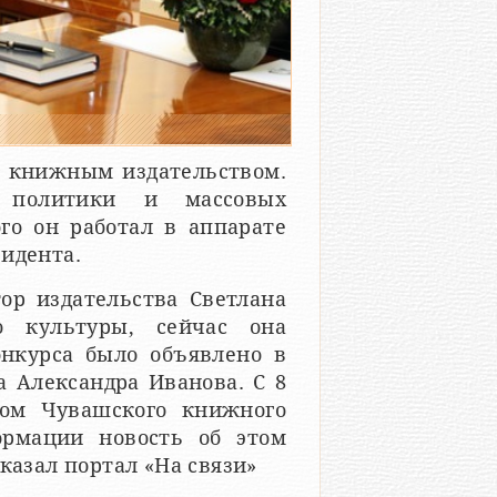
м книжным издательством.
 политики и массовых
го он работал в аппарате
идента.
ор издательства Светлана
о культуры, сейчас она
онкурса было объявлено в
а Александра Иванова. С 8
ром Чувашского книжного
ормации новость об этом
казал портал «На связи»