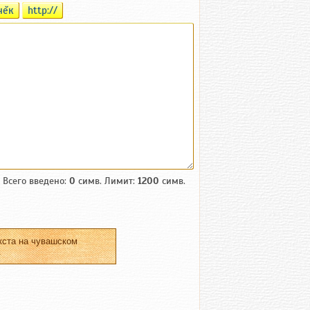
чĕк
http://
Всего введено:
0
симв. Лимит:
1200
симв.
кста на чувашском
.