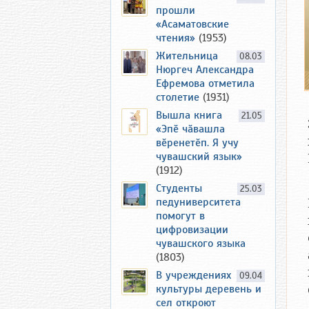
прошли
«Асаматовские
чтения»
(1953)
Жительница
08.03
Нюргеч Александра
Ефремова отметила
столетие
(1931)
Вышла книга
21.05
«Эпӗ чӑвашла
вӗренетӗп. Я учу
чувашский язык»
(1912)
Студенты
25.03
педуниверситета
помогут в
цифровизации
чувашского языка
(1803)
В учреждениях
09.04
культуры деревень и
сел откроют