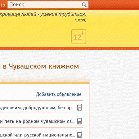
nto
кровище людей - умение трудиться.
(Эзоп)
и в Чувашском книжном
Добавить объявление
ким, добродушным, без вредных ...
петь на родном чувашском языке
 или русской национальности дл...