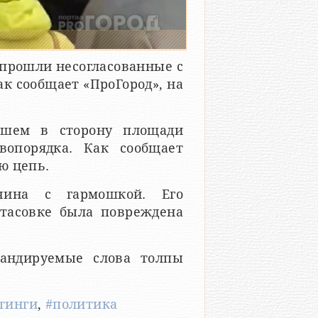
е прошли несогласованные с
к сообщает «ПроГород», на
ршем в сторону площади
опорядка. Как сообщает
ю цепь.
чина с гармошкой. Его
тасовке была повреждена
кандируемые слова толпы
тинги
,
#политика