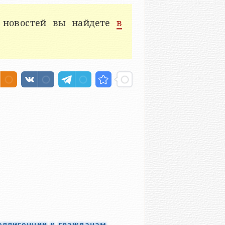
 новостей вы найдете
в
еллигенции к гражданам