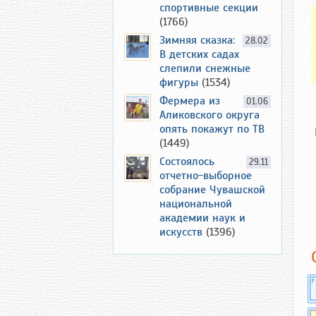
спортивные секции
(1766)
Зимняя сказка:
28.02
В детских садах
слепили снежные
фигуры
(1534)
Фермера из
01.06
Аликовского округа
опять покажут по ТВ
(1449)
Состоялось
29.11
отчетно-выборное
собрание Чувашской
национальной
академии наук и
искусств
(1396)