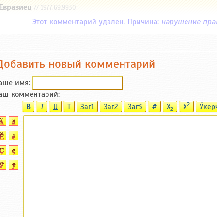
Евразиец
// 1977.69.9930
Этот комментарий удален. Причина:
нарушение пра
Добавить новый комментарий
аше имя:
аш комментарий:
2
B
T
U
T
Заг1
Заг2
Заг3
#
X
X
Ӳкер
2