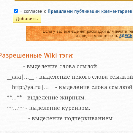
- согласен с
Правилами
публикации комментариев
Если у вас все еще нет раскладки для печати те
языке, ее можете взять
ЗДЕСЬ
Разрешенные Wiki тэги:
__...__ - выделение слова ссылой.
__aaa|...__ - выделение некого слова ссылкой
__http://ya.ru|...__ - выделение слова ссыл
**...** - выделение жирным.
~~...~~ - выделение курсивом.
___...___ - выделение подчеркиванием.