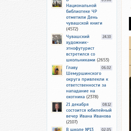
09.06
Национальной
библиотеке ЧР
отметили День
чувашской книги
(4572)
Чувашский
24.10
художник-
этнофутурист
встретился со
школьниками
(2653)
Главу
06.02
Шемуршинского
округа привлекли к
ответственности за
нападание на
охотника
(2378)
21 декабря
08.12
состоится юбилейный
вечер Ивана Иванова
(2107)
В школе №13
02.05