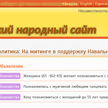
Чӑвашла
English
Espera
необходим для полного использования сайта
Неизвестность 
олитика: На митинге в поддержку Наваль
Объявления
Знакомства
Женщина (65 -162-63) желает познакомиться с одино
Знакомства
Познакомлюсь с мужчиной любящим танцевать и 
Знакомства
Хочу познакомиться с женщиной до 55 лет чувашской