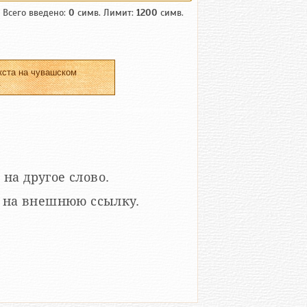
Всего введено:
0
симв. Лимит:
1200
симв.
кста на чувашском
.
 на другое слово.
кой на внешнюю ссылку.