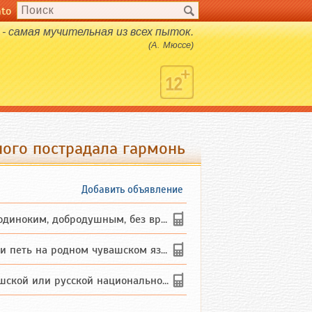
nto
- самая мучительная из всех пыток.
(А. Мюссе)
ного пострадала гармонь
Добавить объявление
ким, добродушным, без вредных ...
петь на родном чувашском языке
 или русской национальности дл...