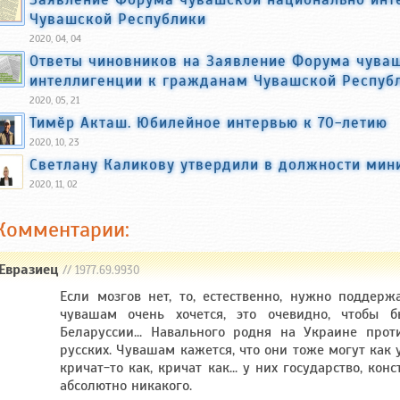
Чувашской Республики
2020, 04, 04
Ответы чиновников на Заявление Форума чува
интеллигенции к гражданам Чувашской Респуб
2020, 05, 21
Тимӗр Акташ. Юбилейное интервью к 70-летию
2020, 10, 23
Светлану Каликову утвердили в должности мин
2020, 11, 02
Комментарии:
Евразиец
// 1977.69.9930
Если мозгов нет, то, естественно, нужно поддержа
чувашам очень хочется, это очевидно, чтобы
Беларуссии... Навального родня на Украине прот
русских. Чувашам кажется, что они тоже могут как 
кричат-то как, кричат как... у них государство, кон
абсолютно никакого.