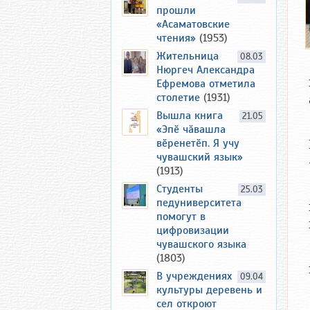
прошли
«Асаматовские
чтения»
(1953)
Жительница
08.03
Нюргеч Александра
Ефремова отметила
столетие
(1931)
Вышла книга
21.05
«Эпӗ чӑвашла
вӗренетӗп. Я учу
чувашский язык»
(1913)
Студенты
25.03
педуниверситета
помогут в
цифровизации
чувашского языка
(1803)
В учреждениях
09.04
культуры деревень и
сел откроют