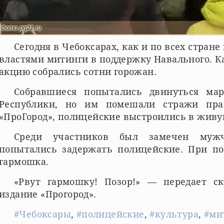
Фото pg21.ru
Сегодня в Чебоксарах, как и по всех стран
властями митинги в поддержку Навального. Ка
акцию собрались сотни горожан.
Собравшиеся попытались двинуться ма
Республики, но им помешали стражи прав
«ПроГород», полицейские выстроились в живу
Среди участников был замечен муж
попытались задержать полицейские. При по
гармошка.
«Рвут гармошку! Позор!» — передает с
издание «Прогород».
#Чебоксары
,
#полицейские
,
#культура
,
#ми