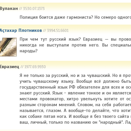
Вулакан
// 3530.07.1373
Полиция боится даже гармониста? Но семеро одного 
Аçтахар Плотников
// 3994.51.6601
При чем тут русский язык? Евразиец — вы прово
никогда не выступали против него. Вы специаль
народы?
Евразиец
// 1977.69.9930
Я не только за русский, но и за чувашский. Но я пр
учить чувашскому языку. Вообще всё должно быть
государственный язык РФ обязателен для всех и ос
знают русский. Язык - явление тонкое и он является
местами провокатор, хитро увельнуть хотите от о
разным сторонам мнений. Словом, на себя работае
называется, глазом. А вообще-то делайте, что хот
как собаке пятая нога. И вообще я без твоего сайта
ваш, личный, только по названию он "народный". Лад