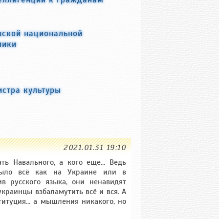
шской национальной
лики
истра культуры
2021.01.31 19:10
ть Навального, а кого еще... Ведь
 было всё как на Украине или в
ив русского языка, они ненавидят
украинцы взбаламутить всё и вся. А
ституция... а мышления никакого, но