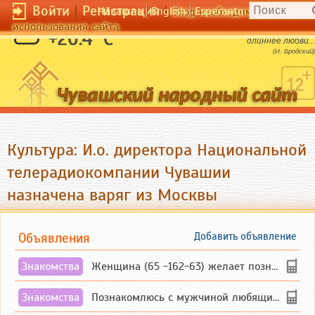
Войти
|
Регистрация
|
Чӑвашла
English
Esperanto
Вход необходим для полног
использования сайта
Любовь сильнее разлуки, но разлука
+20.4 °C
длиннее любви...
(И. Бродский)
Культура: И.о. директора Национальной
телерадиокомпании Чувашии
назначена варяг из Москвы
Объявления
Добавить объявление
Знакомства
Женщина (65 -162-63) желает познакомиться с одиноким, добродушным, без вредных ...
Знакомства
Познакомлюсь с мужчиной любящим танцевать и петь на родном чувашском языке