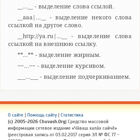
__...__ - выделение слова ссылой.
__aaa|...__ - выделение некого слова
ссылкой на другое слово.
__http://ya.ru|...__ - выделение слова
ссылкой на внешнюю ссылку.
**...** - выделение жирным.
~~...~~ - выделение курсивом.
___...___ - выделение подчеркиванием.
О сайте
|
Помощь сайту
|
Статистика
(c) 2005-2026 Chuvash.Org
| Средство массовой
информации сетевое издание «Чӑваш халӑх сайчӗ»
(реестровая запись от 03.02.2017 серия ЭЛ № ФС 77 -