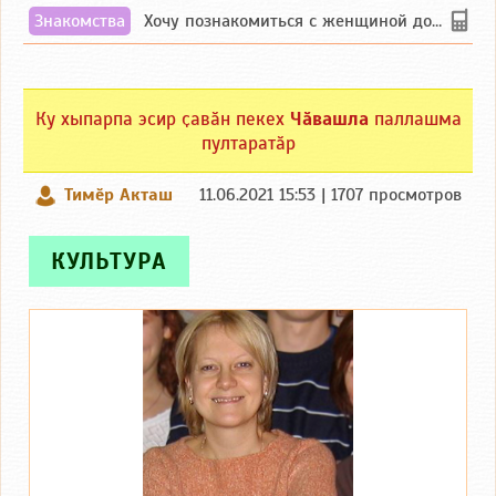
Знакомства
Хочу познакомиться с женщиной до 55 лет чувашской или русской национальности дл...
Ку хыпарпа эсир ҫавӑн пекех
Чӑвашла
паллашма
пултаратӑр
Тимӗр Акташ
11.06.2021 15:53 | 1707 просмотров
КУЛЬТУРА