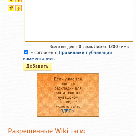
Всего введено:
0
симв. Лимит:
1200
симв.
- согласен с
Правилами
публикации
комментариев
Если у вас все
еще нет
раскладки для
печати текста на
чувашском
языке, ее
можете взять
ЗДЕСЬ
.
Разрешенные Wiki тэги: