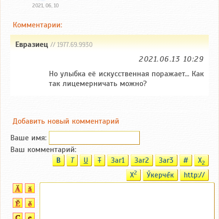
2021, 06, 10
Комментарии:
Евразиец
// 1977.69.9930
2021.06.13 10:29
Но улыбка её искусственная поражает... Как
так лицемерничать можно?
Добавить новый комментарий
Ваше имя:
Ваш комментарий:
B
T
U
T
Заг1
Заг2
Заг3
#
X
2
2
X
Ӳкерчĕк
http://