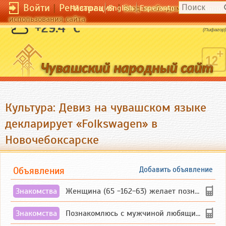
Войти
|
Регистрация
|
Чӑвашла
English
Esperanto
Вход необходим для полног
использования сайта
Пьянство есть упражнение в безумстве.
+29.4 °C
(Пифагор)
Культура: Девиз на чувашском языке
декларирует «Folkswagen» в
Новочебоксарске
Объявления
Добавить объявление
Знакомства
Женщина (65 -162-63) желает познакомиться с одиноким, добродушным, без вредных ...
Знакомства
Познакомлюсь с мужчиной любящим танцевать и петь на родном чувашском языке