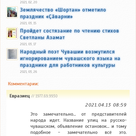
2021, 02, 20
Землячество «Шортан» отметило
праздник «Ҫӑварни»
2021, 03, 15
Пройдет состязание по чтению стихов
Светланы Азамат
2021, 03, 17
Народный поэт Чувашии возмутился
игнорированием чувашского языка на
празднике для работников культуры
2021, 03, 26
Комментарии:
Евразиец
// 1977.69.9930
2021.04.13 08:59
Это замечательно... от представителей
народа идет. Название улиц на русско-
чувашском, объявление остановок... и тому
подобное - замечательно всё это.