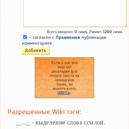
Всего введено:
0
симв. Лимит:
1200
симв.
- согласен с
Правилами
публикации
комментариев
Если у вас все
еще нет
раскладки для
печати текста на
чувашском
языке, ее
можете взять
ЗДЕСЬ
.
Разрешенные Wiki тэги:
__...__ - выделение слова ссылой.