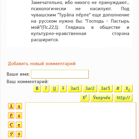
Замечательно, ибо никого не принуждают...
психологически не насилуют. Под
чувашским "Турăпа пĕрле" еще дополнение
на русском нужно бы: "Господь - Пастырь
мой"(Пс.22,1). Глядишь в обществе и
культурно-нравственная сторона
расширится.
Добавить новый комментарий
Ваше имя:
Ваш комментарий:
B
T
U
T
Заг1
Заг2
Заг3
#
X
2
2
X
Ӳкерчĕк
http://