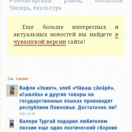
#Чебоксарский район
,
#Большой
Чигирь
,
#культура
Еще больше интересных и
актуальных новостей вы найдете
в
чувашской версии
сайта!
См. также
Вафли «Экият», хлеб «Чӑваш ҫӑкӑрӗ»,
«Сывлӑх» и другие товары на
государственных языках производят
республики Поволжья. Достаточно ли?
2021, 01, 14
Валери Тургай подарил любителям
поэзии еще один поэтический сборник