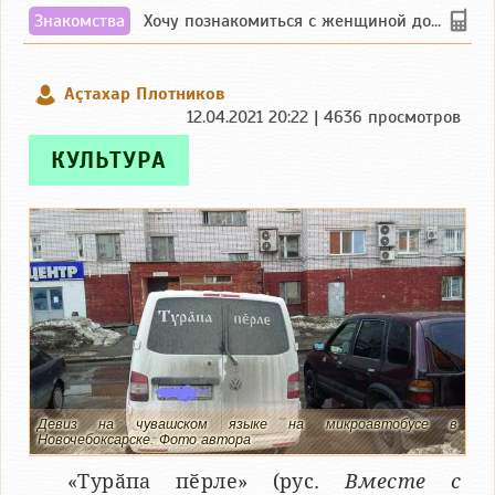
Знакомства
Хочу познакомиться с женщиной до 55 лет чувашской или русской национальности дл...
Аçтахар Плотников
12.04.2021 20:22 | 4636 просмотров
КУЛЬТУРА
Девиз на чувашском языке на микроавтобусе в
Новочебоксарске. Фото автора
«Турӑпа пӗрле» (рус.
Вместе с