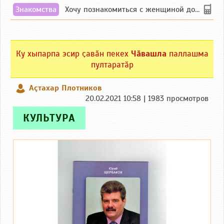
Знакомства
Хочу познакомиться с женщиной до 55 лет чувашской или русской национальности дл...
Ку хыпарпа эсир ҫавӑн пекех
Чӑвашла
паллашма
пултаратӑр
Аçтахар Плотников
20.02.2021 10:58 | 1983 просмотров
КУЛЬТУРА