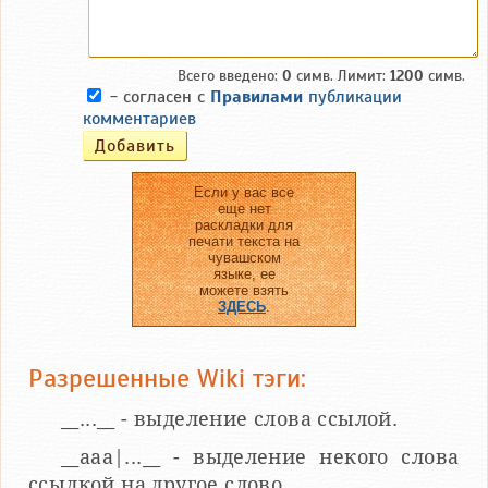
Всего введено:
0
симв. Лимит:
1200
симв.
- согласен с
Правилами
публикации
комментариев
Если у вас все
еще нет
раскладки для
печати текста на
чувашском
языке, ее
можете взять
ЗДЕСЬ
.
Разрешенные Wiki тэги:
__...__ - выделение слова ссылой.
__aaa|...__ - выделение некого слова
ссылкой на другое слово.