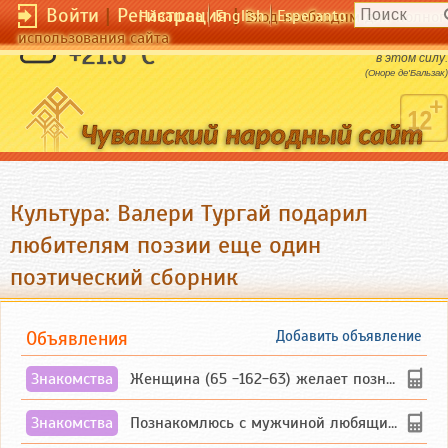
Войти
|
Регистрация
|
Чӑвашла
English
Esperanto
Вход необходим для полног
использования сайта
Осознав свою слабость, человек черпает
+21.6 °C
в этом силу.
(Оноре де'Бальзак)
Культура: Валери Тургай подарил
любителям поэзии еще один
поэтический сборник
Объявления
Добавить объявление
Знакомства
Женщина (65 -162-63) желает познакомиться с одиноким, добродушным, без вредных ...
Знакомства
Познакомлюсь с мужчиной любящим танцевать и петь на родном чувашском языке