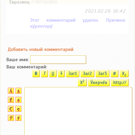
Евразиец
// 1977.69.9930
2021.02.26 16:42
Этот комментарий удален. Причина:
кӳрентерӳ
Добавить новый комментарий
Ваше имя:
Ваш комментарий:
B
T
U
T
Заг1
Заг2
Заг3
#
X
2
2
X
Ӳкерчĕк
http://