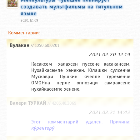
создавать мультфильмы на титульном
языке
2020, 12, 09
Комментарии:
Вулакан
// 1050.60.0201
2021.02.20 12:19
Касаксем -халахсен пуссене касакансем.
Нухайкасемпе хенекен. Юлашки сулсенче
Мускаври Пушкин ячелле туременче
ОМОНпа перле оппозици самраксене
нухайкасемпе хенене.
Валери ТУРКАЙ
// 4205.48.3069
2021.02.21 14:42
Этот комментарий удален. Причина:
кӳрентерӳ