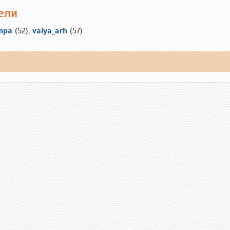
ели
mpa
(52),
valya_arh
(57)