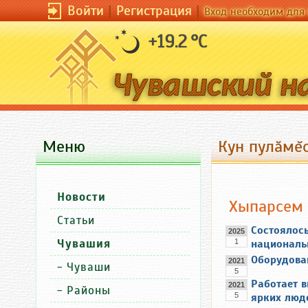
Войти
|
Регистрация
|
Вход необходим для 
+19.2 °C
Меню
Кун пулăмĕс
Новости
Хыпарсем
Статьи
Состоялос
2025
Чувашия
1
националь
Оборудован
2021
-
Чуваши
5
Работает 
2021
-
Районы
5
ярких люд