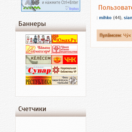
Пользоват
:
mihko
(44),
sia
Баннеры
Пулăмсем
:
Чӳк
Счетчики