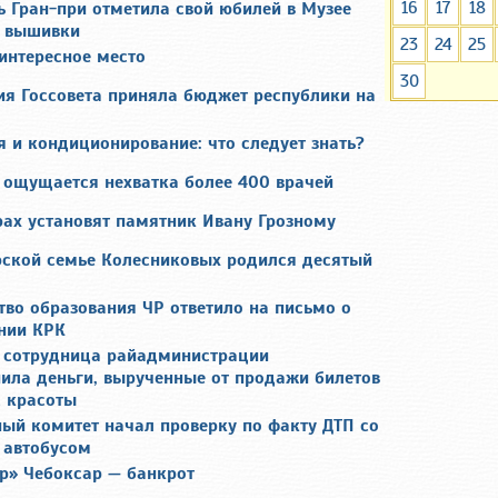
16
17
18
ь Гран-при отметила свой юбилей в Музее
 вышивки
23
24
25
интересное место
30
ия Госсовета приняла бюджет республики на
 и кондиционирование: что следует знать?
 ощущается нехватка более 400 врачей
рах установят памятник Ивану Грозному
рской семье Колесниковых родился десятый
тво образования ЧР ответило на письмо о
нии КРК
 сотрудница райадминистрации
ила деньги, вырученные от продажи билетов
с красоты
ный комитет начал проверку по факту ДТП со
автобусом
р» Чебоксар — банкрот