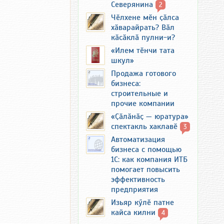
Северянина
2
Чӗлхене мӗн ҫӑлса
хӑварайрать? Вӑл
кӑсӑклӑ пулни-и?
«Илем тӗнчи тата
шкул»
Продажа готового
бизнеса:
строительные и
прочие компании
«Ҫӑлӑнӑҫ — юратура»
спектакль хаклавӗ
3
Автоматизация
бизнеса с помощью
1С: как компания ИТБ
помогает повысить
эффективность
предприятия
Изьяр кӳлӗ патне
кайса килни
4