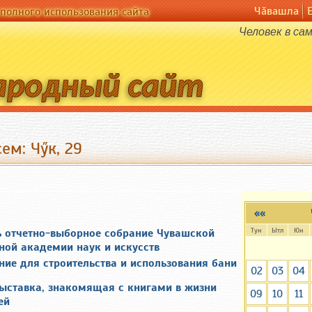
Чӑвашла
полного использования сайта
Человек в са
ем: Чӳк, 29
««
Тун
Ытл
Юн
ь отчетно-выборное собрание Чувашской
ной академии наук и искусств
ие для строительства и использования бани
02
03
04
выставка, знакомящая с книгами в жизни
09
10
11
ей