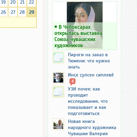
19
20
21
22
26
27
28
29
￭
В Чебоксарах
открылась выставка
Союза чувашских
художников
Пироги на заказ в
Тюмени: что нужно
знать
Инҫе ҫулсен сиплевӗ
4
УЗИ почек: как
проходит
исследование, что
показывает и как
подготовиться
Новая книга
народного художника
Чувашии Валерия