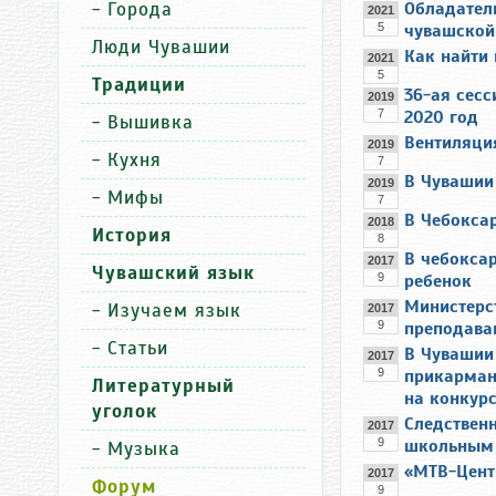
-
Города
Обладател
2021
5
чувашской
Люди Чувашии
Как найти 
2021
5
Традиции
36-ая сесс
2019
7
2020 год
-
Вышивка
Вентиляция
2019
-
Кухня
7
В Чувашии
2019
-
Мифы
7
В Чебокса
2018
История
8
В чебокса
2017
Чувашский язык
9
ребенок
Министерс
-
Изучаем язык
2017
9
преподава
-
Статьи
В Чувашии
2017
9
прикарман
Литературный
на конкур
уголок
Следствен
2017
9
школьным 
-
Музыка
«МТВ-Цент
2017
Форум
9