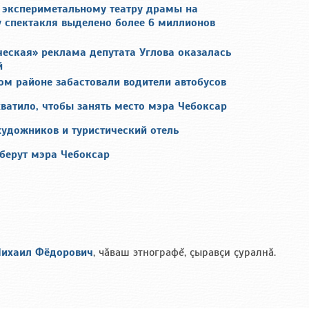
 экспериметальному театру драмы на
у спектакля выделено более 6 миллионов
ческая» реклама депутата Углова оказалась
й
ом районе забастовали водители автобусов
хватило, чтобы занять место мэра Чебоксар
художников и туристический отель
зберут мэра Чебоксар
ихаил Фёдорович
, чăваш этнографĕ, çыравçи çуралнă.