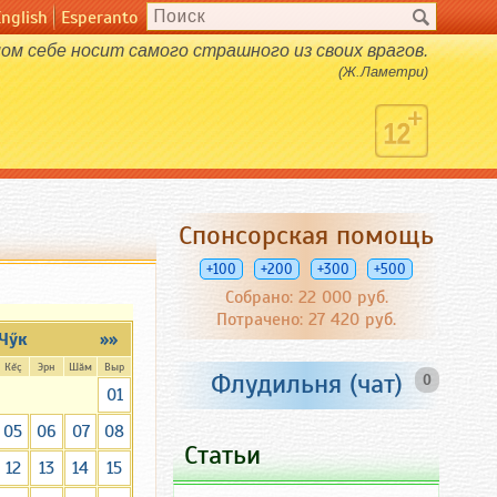
English
Esperanto
мом себе носит самого страшного из своих врагов.
(Ж.Ламетри)
Спонсорская помощь
+100
+200
+300
+500
Собрано: 22 000 руб.
Потрачено: 27 420 руб.
Чӳк
»»
Кĕç
Эрн
Шăм
Выр
Флудильня (чат)
0
01
05
06
07
08
Статьи
12
13
14
15