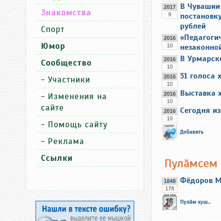
В Чувашии
2017
Знакомства
9
постановк
рублей
Спорт
«Педагоги
2016
Юмор
10
незаконно
В Урмарск
2016
Сообщество
10
31 голоса 
2016
-
Участники
10
Выставка 
2016
-
Изменения на
10
сайте
Сегодня и
2016
10
-
Помощь сайту
Добавить
-
Реклама
Ссылки
Пулăмсем
Фёдоров М
1848
178
Пулăм хуш...