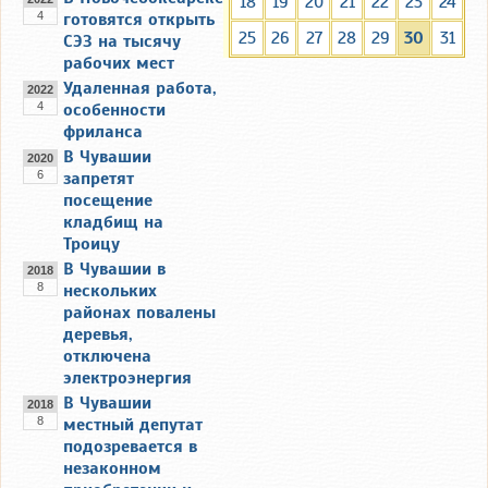
18
19
20
21
22
23
24
4
готовятся открыть
25
26
27
28
29
30
31
СЭЗ на тысячу
рабочих мест
Удаленная работа,
2022
4
особенности
фриланса
В Чувашии
2020
6
запретят
посещение
кладбищ на
Троицу
В Чувашии в
2018
8
нескольких
районах повалены
деревья,
отключена
электроэнергия
В Чувашии
2018
8
местный депутат
подозревается в
незаконном