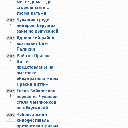
месте дома, где
сгорела мать с
тремя детьми
Чувашия среди
2017
9
лидеров, берущих
займ на выпускной
Ядринский район
2017
9
возглавит Олег
Паликин
Работы Праски
2017
9
Витти
представлены на
выставке
«Квадратные миры
Праски Витти»
Елена Зайковская
2017
9
первая из Чувашии
стала чемпионкой
по кёкусинкай
Чебоксарский
2016
10
кинофестиваль
презентовал фильм