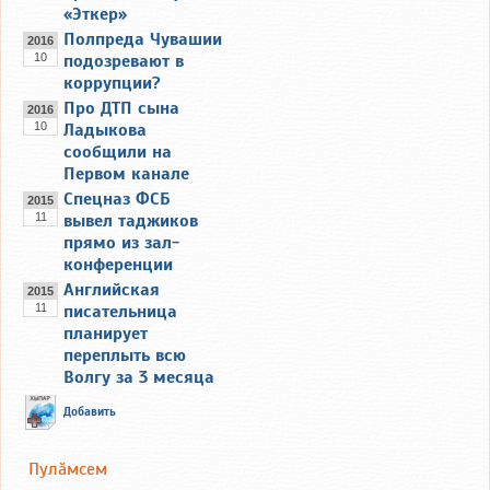
«Эткер»
Полпреда Чувашии
2016
10
подозревают в
коррупции?
Про ДТП сына
2016
10
Ладыкова
сообщили на
Первом канале
Спецназ ФСБ
2015
11
вывел таджиков
прямо из зал-
конференции
Английская
2015
11
писательница
планирует
переплыть всю
Волгу за 3 месяца
Добавить
Пулăмсем