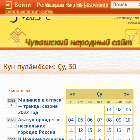
Войти
|
Регистрация
|
Чӑвашла
English
Esperanto
Вход необходим для полног
использования сайта
Ложь должна быть чудовищной, чтобы в
+20.3 °C
нее поверили.
(Геббельс)
Кун пулăмĕсем: Çу, 30
Хыпарсем
««
Çу
»»
Маникюр в отпуск
2022
Тун
Ытл
Юн
Кĕç
Эрн
Шăм
Выр
4
— тренды сезона
01
02
03
2022 год
Акатуй пройдет в
04
05
06
07
08
09
10
2022
4
нескольких
11
12
13
14
15
16
17
городах России
В Новочебоксарске
2022