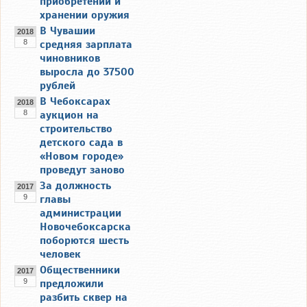
приобретении и
хранении оружия
В Чувашии
2018
8
средняя зарплата
чиновников
выросла до 37500
рублей
В Чебоксарах
2018
8
аукцион на
строительство
детского сада в
«Новом городе»
проведут заново
За должность
2017
9
главы
администрации
Новочебоксарска
поборются шесть
человек
Общественники
2017
9
предложили
разбить сквер на