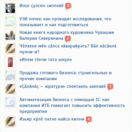
Инҫе ҫулсен сиплевӗ
4
УЗИ почек: как проходит исследование, что
показывает и как подготовиться
Новая книга народного художника Чувашии
Валерия Северянина
2
Чӗлхене мӗн ҫӑлса хӑварайрать? Вӑл кӑсӑклӑ
пулни-и?
«Илем тӗнчи тата шкул»
Продажа готового бизнеса: строительные и
прочие компании
«Ҫӑлӑнӑҫ — юратура» спектакль хаклавӗ
3
Автоматизация бизнеса с помощью 1С: как
компания ИТБ помогает повысить эффективность
предприятия
Изьяр кӳлӗ патне кайса килни
4