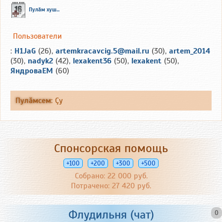
Пулăм хуш...
Пользователи
:
H1JaG
(26),
artemkracavcig.5@mail.ru
(30),
artem_2014
(30),
nadyk2
(42),
lexakent36
(50),
lexakent
(50),
ЯндроваЕМ
(60)
Пулăмсем
:
Çу
Спонсорская помощь
+100
+200
+300
+500
Собрано: 22 000 руб.
Потрачено: 27 420 руб.
Флудильня (чат)
0