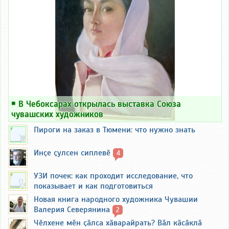
￭
В Чебоксарах открылась выставка Союза
чувашских художников
Пироги на заказ в Тюмени: что нужно знать
Инҫе ҫулсен сиплевӗ
4
УЗИ почек: как проходит исследование, что
показывает и как подготовиться
Новая книга народного художника Чувашии
Валерия Северянина
2
Чӗлхене мӗн ҫӑлса хӑварайрать? Вӑл кӑсӑклӑ