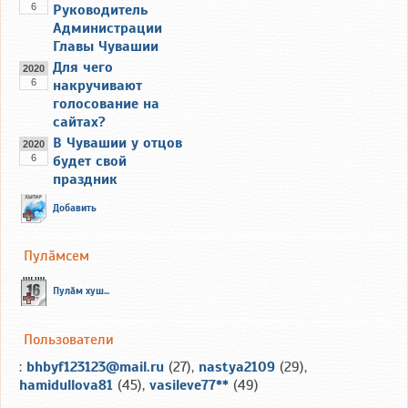
6
Руководитель
Администрации
Главы Чувашии
Для чего
2020
6
накручивают
голосование на
сайтах?
В Чувашии у отцов
2020
6
будет свой
праздник
Добавить
Пулăмсем
Пулăм хуш...
Пользователи
:
bhbyf123123@mail.ru
(27),
nastya2109
(29),
hamidullova81
(45),
vasileve77**
(49)