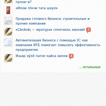
пулни-и?
«Илем тӗнчи тата шкул»
Продажа готового бизнеса: строительные и
прочие компании
«Ҫӑлӑнӑҫ — юратура» спектакль хаклавӗ
3
Автоматизация бизнеса с помощью 1С: как
компания ИТБ помогает повысить эффективность
предприятия
Изьяр кӳлӗ патне кайса килни
4
... остальные