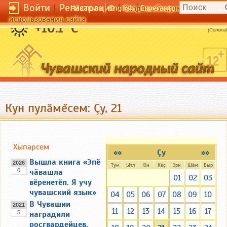
Войти
|
Регистрация
|
Чӑвашла
English
Esperanto
Вход необходим для полног
использования сайта
Жить - значит бороться.
+10.1 °C
(Сенека)
Кун пулăмĕсем: Çу, 21
Хыпарсем
««
Çу
»»
Вышла книга «Эпӗ
2026
Тун
Ытл
Юн
Кĕç
Эрн
Шăм
Выр
0
чӑвашла
01
02
03
вӗренетӗп. Я учу
чувашский язык»
04
05
06
07
08
09
10
В Чувашии
2021
11
12
13
14
15
16
17
5
наградили
росгвардейцев,