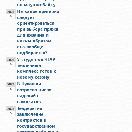
по маунтинбайку
На какие критерии
2021
5
следует
ориентироваться
при выборе пряжи
для вязания и
каким образом
она вообще
подбирается?
У студентов ЧГАУ
2021
5
тепличный
комплекс готов к
новому сезону
В Чувашии
2021
5
возросло число
падений с
самокатов
Тендеры на
2021
5
заключение
контрактов в
государственном
секторе районов и