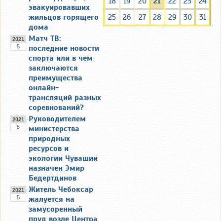
18
19
20
21
22
23
24
эвакуировавших
жильцов горящего
25
26
27
28
29
30
31
дома
Матч ТВ:
2021
5
последние новости
спорта или в чем
заключаются
преимущества
онлайн-
трансляций разных
соревнований?
Руководителем
2021
5
министерства
природных
ресурсов и
экологии Чувашии
назначен Эмир
Бедертдинов
Житель Чебоксар
2021
5
жалуется на
замусоренный
пруд возле Центра