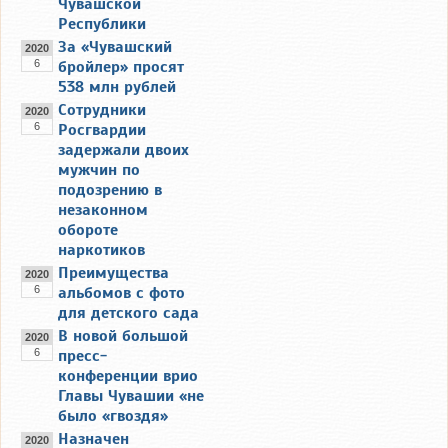
Чувашской
Республики
За «Чувашский
2020
6
бройлер» просят
538 млн рублей
Сотрудники
2020
6
Росгвардии
задержали двоих
мужчин по
подозрению в
незаконном
обороте
наркотиков
Преимущества
2020
6
альбомов с фото
для детского сада
В новой большой
2020
6
пресс-
конференции врио
Главы Чувашии «не
было «гвоздя»
Назначен
2020