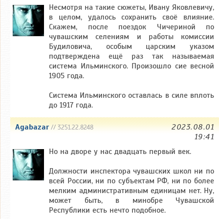
Несмотря на такие сюжеты, Ивану Яковлевичу,
в целом, удалось сохранить своё влияние.
Скажем, после поездок Чичериной по
чувашским селениям и работы комиссии
Будиловича, особым царским указом
подтверждена ещё раз так называемая
система Ильминского. Произошло сие весной
1905 года.
Система Ильминского оставлась в силе вплоть
до 1917 года.
Agabazar
2023.08.01
// 3251.22.8248
19:41
Но на дворе у нас двадцать первый век.
Должности инспектора чувашских школ ни по
всей России, ни по субъектам РФ, ни по более
мелким административным единицам нет. Ну,
может быть, в минобре Чувашской
Республики есть нечто подобное.