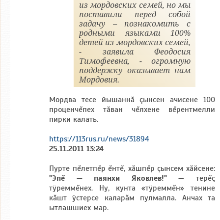
из мордовских семей, но мы
поставили перед собой
задачу – познакомить с
родными языками 100%
детей из мордовских семей,
- заявила Феодосия
Тимофеевна, - огромную
поддержку оказывает нам
Мордовия.
Мордва тесе йышаннă çынсен ачисене 100
проценчĕпех тăван чĕлхене вĕрентмелли
пирки калать.
https://113rus.ru/news/31894
25.11.2011 13:24
Пурте пĕлетпĕр ĕнтĕ, хăшпĕр çынсем хăйсене:
"Эпĕ — паянхи Яковлев!"
— терĕç
тÿреммĕнех. Ну, кунта «тÿреммĕн» тенине
кăшт ÿстерсе каларăм пулмалла. Анчах та
ытлашшиех мар.