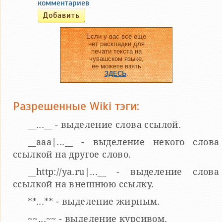
комментариев
Если у вас все еще
нет раскладки для
печати текста на
чувашском языке,
ее можете взять
ЗДЕСЬ
.
Разрешенные Wiki тэги:
__...__ - выделение слова ссылой.
__aaa|...__ - выделение некого слова
ссылкой на другое слово.
__http://ya.ru|...__ - выделение слова
ссылкой на внешнюю ссылку.
**...** - выделение жирным.
~~...~~ - выделение курсивом.