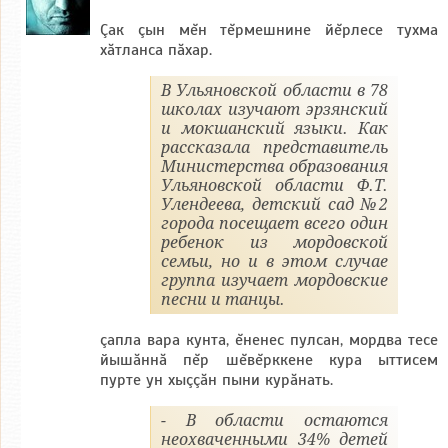
Çак çын мĕн тĕрмешнине йĕрлесе тухма
хăтланса пăхар.
В Ульяновской области в 78
школах изучают эрзянский
и мокшанский языки. Как
рассказала представитель
Министерства образования
Ульяновской области Ф.Т.
Улендеева, детский сад №2
города посещает всего один
ребенок из мордовской
семьи, но и в этом случае
группа изучает мордовские
песни и танцы.
çапла вара кунта, ĕненес пулсан, мордва тесе
йышăннă пĕр шĕвĕрккене кура ыттисем
пурте ун хыççăн пыни курăнать.
- В области остаются
неохваченными 34% детей