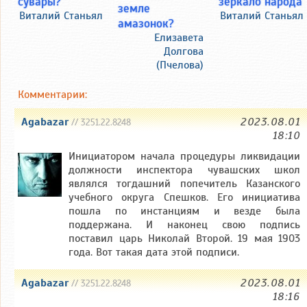
сувары?
зеркало народа
земле
Виталий Станьял
Виталий Станьял
амазонок?
Елизавета
Долгова
(Пчелова)
Комментарии:
Agabazar
2023.08.01
// 3251.22.8248
18:10
Инициатором начала процедуры ликвидации
должности инспектора чувашских школ
являлся тогдашний попечитель Казанского
учебного округа Спешков. Его инициатива
пошла по инстанциям и везде была
поддержана. И наконец свою подпись
поставил царь Николай Второй. 19 мая 1903
года. Вот такая дата этой подписи.
Agabazar
2023.08.01
// 3251.22.8248
18:16