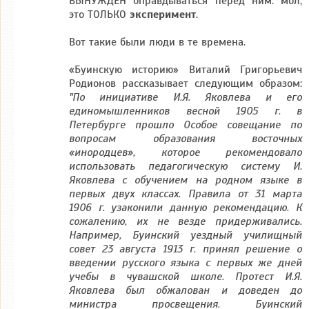
ВЫНУЖДЕН оправдываться перед ним: мол,
это ТОЛЬКО
эксперимент
.
Вот такие были люди в те времена.
«Буинскую историю» Виталий Григорьевич
Родионов рассказывает следующим образом:
"По инициативе И.Я. Яковлева и его
единомышленников весной 1905 г. в
Петербурге прошло Особое совещание по
вопросам образования восточных
«инородцев», которое рекомендовало
использовать педагогическую систему И.
Яковлева с обучением на родном языке в
первых двух классах. Правила от 31 марта
1906 г. узаконили данную рекомендацию. К
сожалению, их не везде придерживались.
Например, Буинский уездный училищный
совет 23 августа 1913 г. принял решение о
введении русского языка с первых же дней
учебы в чувашской школе. Протест И.Я.
Яковлева был обжалован и доведен до
министра просвещения. Буинский