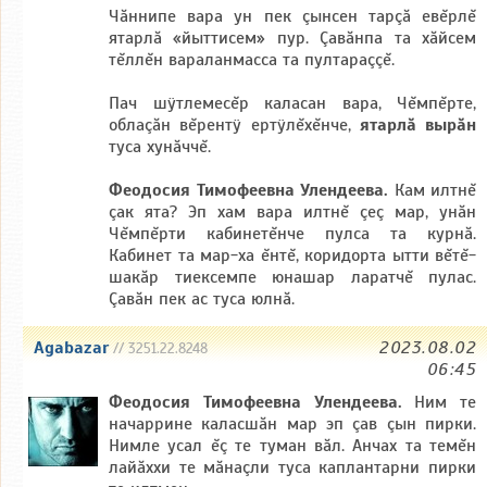
Чăннипе вара ун пек çынсен тарçă евĕрлĕ
ятарлă «йыттисем» пур. Çавăнпа та хăйсем
тĕллĕн вараланмасса та пултараççĕ.
Пач шÿтлемесĕр каласан вара, Чĕмпĕрте,
облаçăн вĕрентÿ ертÿлĕхĕнче,
ятарлă вырăн
туса хунăччĕ.
Феодосия Тимофеевна Улендеева.
Кам илтнĕ
çак ята? Эп хам вара илтнĕ çеç мар, унăн
Чĕмпĕрти кабинетĕнче пулса та курнă.
Кабинет та мар-ха ĕнтĕ, коридорта ытти вĕтĕ-
шакăр тиексемпе юнашар ларатчĕ пулас.
Çавăн пек ас туса юлнă.
Agabazar
2023.08.02
// 3251.22.8248
06:45
Феодосия Тимофеевна Улендеева.
Ним те
начаррине каласшăн мар эп çав çын пирки.
Нимле усал ĕç те туман вăл. Анчах та темĕн
лайăххи те мăнаçли туса каплантарни пирки