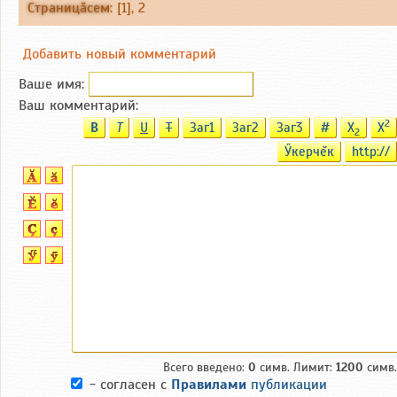
Страницăсем
: [1],
2
Добавить новый комментарий
Ваше имя:
Ваш комментарий:
2
B
T
U
T
Заг1
Заг2
Заг3
#
X
X
2
Ӳкерчĕк
http://
Всего введено:
0
симв. Лимит:
1200
симв.
- согласен с
Правилами
публикации