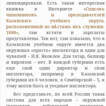
ликвидировали. Есть такая интересная
книжка в Интернете
«Списокъ
чиновниковъ и преподавателей
Казанскаго учебнаго округа,
расположенный по мѣстамъ ихъ служенiя.
1888»
, там кстати и зарплаты
представлены. Так вот, там показано, что в
Казанском учебном округе имеется два
окружных «просто» инспектора и один для
чувашей – И.Я. Яковлев. Для татар, башкир
и киргизов – нет. В каждой губернии есть
еще свой один директор и свои
инспектора, например в Казанской
губернии их 6 человек, в Симбирской – 5, к
тому могли быть и уездные инспектора.
Вот представьте, по всей России такая
система для всех народов – окружной
инспектор, губернский инспектор,