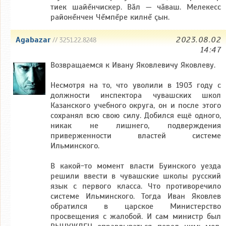
тиек шайĕнчискер. Вăл — чăваш. Мелекесс
районĕнчен Чĕмпĕре килнĕ çын.
Agabazar
2023.08.02
// 3251.22.8248
14:47
Возвращаемся к Ивану Яковлевичу Яковлеву.
Несмотря на то, что уволили в 1903 году с
должности инспектора чувашских школ
Казанского учебного округа, он и после этого
сохранял всю свою силу. Добился ещё одного,
никак не лишнего, подверждения
приверженности властей системе
Ильминского.
В какой-то момент власти Буинского уезда
решили ввести в чувашские школы русский
язык с первого класса. Что противоречило
системе Ильминского. Тогда Иван Яковлев
обратился в царское Министерство
просвещения с жалобой. И сам министр был