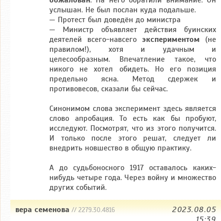
обжалован
. На него обратили внимание. Он
услышан. Не был послан куда подальше.
— Протест был доведён до министра
— Министр объявляет действия буинских
деятелей всего-навсего
экспериментом
(не
правилом!), хотя и удачным и
целесообразным. Впечатление такое, что
никого не хотел обидеть. Но его позиция
предельно ясна. Метод сдержек и
противовесов, сказали бы сейчас.
Синонимом слова эксперимент здесь является
слово апробация. То есть как бы пробуют,
исследуют. Посмотрят, что из этого получится.
И только после этого решат, следует ли
внедрить новшество в общую практику.
А до судьбоносного 1917 оставалось каких-
нибудь четыре года. Через войну и множество
других событий.
вера семенова
2023.08.05
// 2279.30.4816
15:39