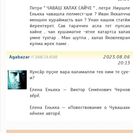
Петре " ЧАВАШ ХАЛАХ САЙЧЕ " , петре .Ниушле
Енькка чавашла пелмест-ши ? Иван Яккалчча
меншен кураймасть вал ? Унан кашни статйи
йерентерет. Сав тараччен асла тет пулсан
хайне , чан хушаматне -ятне катартса халах
умне тухтар . Ман шутпа , халах Яковлевран
кулма ирек паме .
Agabazar
2023.08.06
// 2446.54.4588
20:13
Кунсăр пуçне вара каламалли тек ним те çук-
и?
Елена Енькка — Виктор Семёнович Чернов
хĕрĕ.
Елена Енькка — «Повествование о Чувашах»
кĕнеке авторĕ.