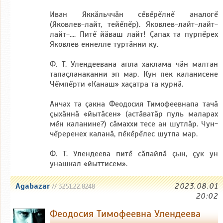
Иван Яккăльччăн сĕвĕрĕлнĕ аналогĕ
(Яковлев-лайт, тейĕпĕр). Яковлев-лайт-лайт-
лайт-.... Питĕ йăваш лайт! Çапах та пурпĕрех
Яковлев еннелле туртăнни ку.
Ф. Т. Улендеевана апла хаклама чăн малтан
тапаçланаканни эп мар. Кун пек каланисене
Чĕмпĕрти «Канаш» хаçатра та курнă.
Анчах та çакна Феодосия Тимофеевнапа тачă
çыхăннă «йытăсен» (астăватăр пуль маларах
мĕн каланине?) сăмаххи тесе ан шутлăр. Чун-
чĕреренех каланă, пĕкĕрĕлес шутпа мар.
Ф. Т. Улендеева питĕ сăпайлă çын, çук ун
унашкал «йыттисем».
Agabazar
2023.08.01
// 3251.22.8248
20:02
Феодосия Тимофеевна Улендеева