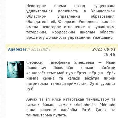
Некоторое время назад существала
удивительная должность в Ульяновском
Областном управлении образования.
Обладатель её, Феодосия Улендеева, как бы
имела некоторое отношение к чувашским,
татарским, мордовским школам области.
Вроде эту должность упразднили. Уже давно.
Agabazar
2023.08.01
// 3251.22.8248
19:48
Феодосия Тимофевна Улендеева — Иван
Яковлевич Яковлевăн хальхи вăхăтри
«аналогĕ» теме май пур пĕртен-пĕр çын. Урăх
нимле çынна та хальхи вăхăтра пирĕн
патриархпа танлаштарймастăн. Хуть çурăлса
тух!
Анчах та эп илсе кăтартакан танлаштару та
самаях йăваш, самаях сĕвĕрĕлчĕк. Мĕншĕн
апла иккенне калăрăм ĕнтĕ. Çапах та
танлаштарма пулать.