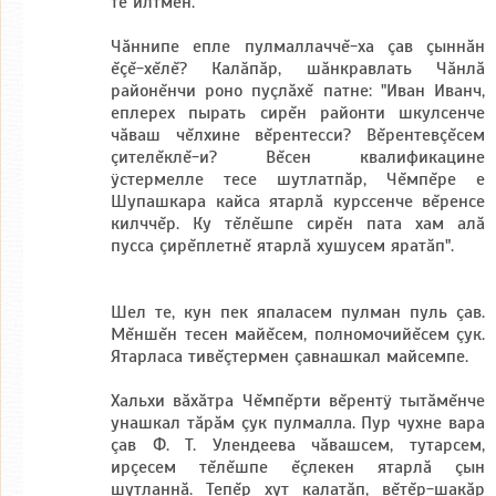
те илтмен.
Чăннипе епле пулмаллаччĕ-ха çав çыннăн
ĕçĕ-хĕлĕ? Калăпăр, шăнкравлать Чăнлă
районĕнчи роно пуçлăхĕ патне: "Иван Иванч,
еплерех пырать сирĕн районти шкулсенче
чăваш чĕлхине вĕрентесси? Вĕрентевçĕсем
çителĕклĕ-и? Вĕсен квалификацине
ÿстермелле тесе шутлатпăр, Чĕмпĕре е
Шупашкара кайса ятарлă курссенче вĕренсе
килччĕр. Ку тĕлĕшпе сирĕн пата хам алă
пусса çирĕплетнĕ ятарлă хушусем яратăп".
Шел те, кун пек япаласем пулман пуль çав.
Мĕншĕн тесен майĕсем, полномочийĕсем çук.
Ятарласа тивĕçтермен çавнашкал майсемпе.
Хальхи вăхăтра Чĕмпĕрти вĕрентÿ тытăмĕнче
унашкал тăрăм çук пулмалла. Пур чухне вара
çав Ф. Т. Улендеева чăвашсем, тутарсем,
ирçесем тĕлĕшпе ĕçлекен ятарлă çын
шутланнă. Тепĕр хут калатăп, вĕтĕр-шакăр