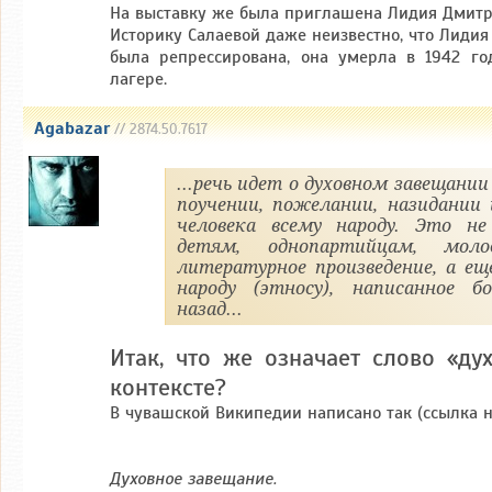
На выставку же была приглашена Лидия Дмитр
Историку Салаевой даже неизвестно, что Лидия
была репрессирована, она умерла в 1942 г
лагере.
Agabazar
// 2874.50.7617
...речь идет о духовном завещании
поучении, пожелании, назидании 
человека всему народу. Это не
детям, однопартийцам, мо
литературное произведение, а ещ
народу (этносу), написанное б
назад...
Итак, что же означает слово «ду
контексте?
В чувашской Википедии написано так (ссылка н
Духовное завещание.