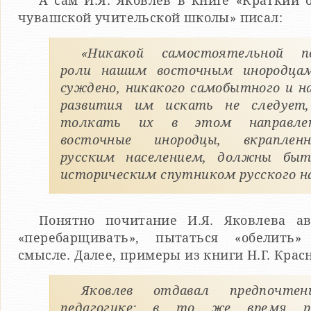
А сам И.Я. Яковлев в книге «Краткий 
чувашской учительской школы» писал:
«Никакой самостоятельной п
роли нашим восточным инородца
суждено, никакого самобытного и н
развития им искать не следует
толкать их в этом направле
восточные инородцы, вкрапле
русским населением, должны бы
историческим спутником русского на
Понятно почитание И.Я. Яковлева ав
«перебарщивать», пытаться «обелить
смысле. Далее, примеры из книги Н.Г. Красно
Яковлев отдавал предпочтен
педагогике; в то же время ре