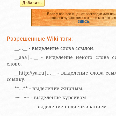
Если у вас все еще нет раскладки для печ
текста на чувашском языке, ее можете взя
ЗДЕСЬ
.
Разрешенные Wiki тэги:
__...__ - выделение слова ссылой.
__aaa|...__ - выделение некого слова 
слово.
__http://ya.ru|...__ - выделение слова 
ссылку.
**...** - выделение жирным.
~~...~~ - выделение курсивом.
___...___ - выделение подчеркиванием.