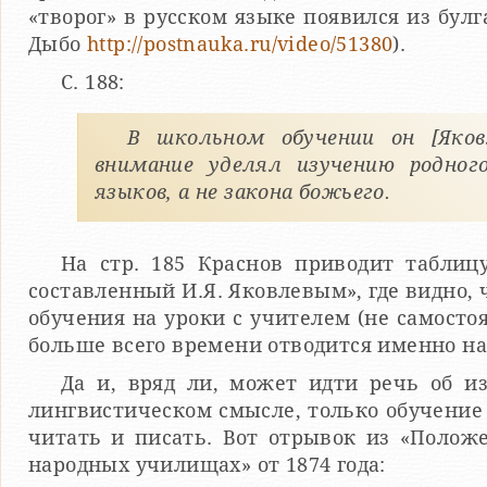
«творог» в русском языке появился из булг
Дыбо
http://postnauka.ru/video/51380
).
С. 188:
В школьном обучении он [Яковл
внимание уделял изучению родного
языков, а не закона божьего.
На стр. 185 Краснов приводит таблиц
составленный И.Я. Яковлевым», где видно, 
обучения на уроки с учителем (не самосто
больше всего времени отводится именно на
Да и, вряд ли, может идти речь об и
лингвистическом смысле, только обучение
читать и писать. Вот отрывок из «Полож
народных училищах» от 1874 года: