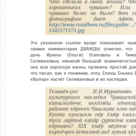
Что сделала в своей жизни? Чт
хорошеньких чувашек? Или 
чувашек более не было? Вот с
фотографию дает Admin,
http://www.rusalbom.ru/files/galler...
1342371373.jpg
Эта указанная ссылка вроде показывает оши
своиих комментарих ДВАЖДЫ отметил, что А
дочь Ирины (Ольги) Осиповны и Тимоф
Селивановых, никакой большой знаменитостью
она всю взрослую жизнь прожила простой дом
что писал, как я понимаю, отец Елены Енькка 
«Хыпар» насчёт Селивановых и их наследия.
Темшĕн-çке Н.И.Муратовă
культурного наследия Чувашско
каталогĕнче, иккĕмĕш кĕнекер
районне кĕрекен Чашлама ялне па
Кунти купсасем пĕр ĕмĕр каялл
туса лартнă капăр çуртсене ка
кĕртмен? XIX ĕмĕр вĕçĕнче ç
кирпĕчрен ăсталанă икĕ хутлă хÿ