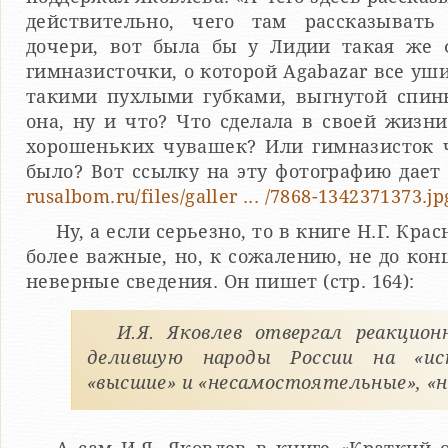
действительно, чего там рассказывать
дочери, вот была бы у Лидии такая же 
гимназисточки, о которой Agabazar все уш
такими пухлыми губками, выгнутой спи
она, ну и что? Что сделала в своей жизни
хорошеньких чувашек? Или гимназисток 
было? Вот ссылку на эту фотографию дает
rusalbom.ru/files/galler ... /7868-1342371373.jp
Ну, а если серьезно, то в книге Н.Г. Кра
более важные, но, к сожалению, не до ко
неверные сведения. Он пишет (стр. 164):
И.Я. Яковлев отвергал реакцио
делившую народы России на «ист
«высшие» и «несамостоятельные», «н