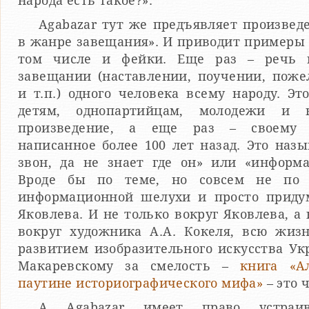
народа есть такое?».
Agabazar тут же предъявляет произвед
в жанре завещания». И приводит примеры 
том числе и фейки. Еще раз – речь 
завещании (наставлении, поучении, поже
и т.п.) одного человека всему народу. Э
детям, однопартийцам, молодежи и н
произведение, а еще раз – своему н
написанное более 100 лет назад. Это наз
звон, да не знает где он» или «информ
Вроде бы по теме, но совсем не по 
информационной шелухи и просто приду
Яковлева. И не только вокруг Яковлева, а
вокруг художника А.А. Кокеля, всю жиз
развитием изобразительного искусства Ук
Макаревскому за смелость –
книга «А
паутине историографического мифа»
– это 
А Agabazar имеет право устраи