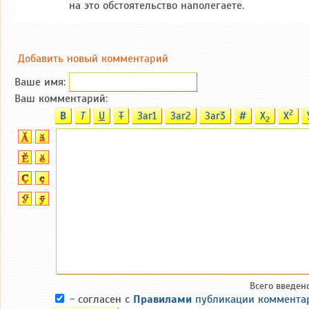
на это обстоятельство наполегаете.
Добавить новый комментарий
Ваше имя:
Ваш комментарий:
2
B
T
U
T
Заг1
Заг2
Заг3
#
X
X
2
Всего введен
- согласен с
Правилами
публикации коммента