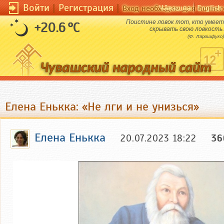
Войти
|
Регистрация
|
Чӑвашла
English
Вход необходим для полног
Поистине ловок тот, кто умеет
+20.6 °C
скрывать свою ловкость.
(Ф. Ларошфуко)
Елена Енькка: «Не лги и не унизься»
Елена Енькка
20.07.2023 18:22
36