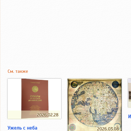
См. также
2026.02.28
И
Ужель с неба
2026.03.08