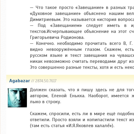
— Что такое просто «Завещание» в разных тра
«Духовное завещание» объяснено нашим вел
Димитриевым. Это называется «история вопроса
— Под «Завещанием» следует иметь в ид
текстов.Исчерпывающее объяснение на этот сч
Григорьевича Родионова.
— Конечно. необходимо прочитать всего В, Г.
видно невооружённым глазом. Скажем, ест
русском языке и текст завещания на чувашс
никак невозможно считать переводами друг из
Это совершенно разные тексты, хотя и есть нек
Agabazar
// 2874.50.7617
Должен сказать, что я пишу здесь не для тог
автором, Еленой Енькка. Наоборот, имеется 
лыко в строку.
Скажем, спросили, есть ли в мире ещё подобн
ответили. Просто взяли и копипастили текст 
(там есть статья «И.Я.Яковлев халалĕ»).