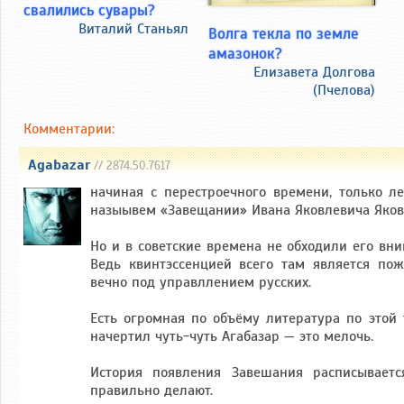
свалились сувары?
Виталий Станьял
Волга текла по земле
амазонок?
Елизавета Долгова
(Пчелова)
Комментарии:
Agabazar
// 2874.50.7617
начиная с перестроечного времени, только л
назыывем «Завещании» Ивана Яковлевича Яков
Но и в советские времена не обходили его вни
Ведь квинтэссенцией всего там является по
вечно под управллением русских.
Есть огромная по объёму литература по этой т
начертил чуть-чуть Агабазар — это мелочь.
История появления Завешания расписываетс
правильно делают.