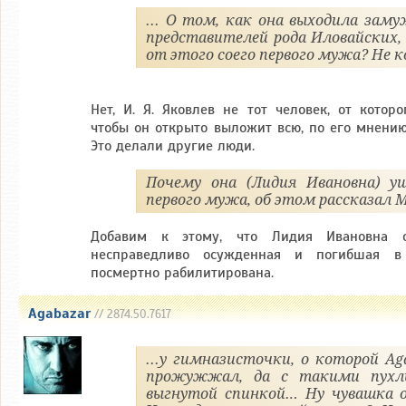
... О том, как она выходила заму
представителей рода Иловайских,
от этого соего первого мужа? Не 
Нет, И. Я. Яковлев не тот человек, от котор
чтобы он открыто выложит всю, по его мнению
Это делали другие люди.
Почему она (Лидия Ивановна) у
первого мужа, об этом рассказал
Добавим к этому, что Лидия Ивановна с
несправедливо осужденная и погибшая в
посмертно рабилитирована.
Agabazar
// 2874.50.7617
...у гимназисточки, о которой Ag
прожужжал, да с такими пухл
выгнутой спинкой… Ну чувашка о