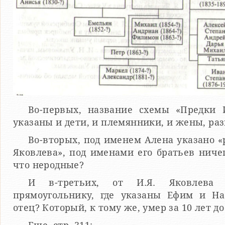
Во-первых, название схемы «Предки И
указаны и дети, и племянники, и жены, ра
Во-вторых, под именем Алена указано «р
Яковлева», под именами его братьев ничег
что неродные?
И в-третьих, от И.Я. Яковлева
прямоугольнику, где указаны Ефим и На
отец? Который, к тому же, умер за 10 лет д