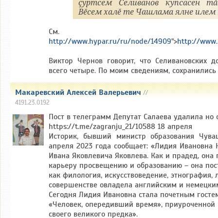
çуртсем Селиванов купсасен тă
Вĕсем халĕ те Чашлама ялне илем к
См.
http://www.hypar.ru/ru/node/14909
">
http://www.
Виктор Чернов говорит, что Селивановских 
всего четыре. По моим сведениям, сохранились 
Макаревский Алексей Валерьевич
//
4191.23.0192
Пост в телеграмм Депутат Салаева удалила но 
https://t.me/zagranju_21/10588 18 апреля
Историк, бывший министр образования Чува
апреля 2023 года сообщает: «Лидия Ивановна 
Ивана Яковлевича Яковлева. Как и прадед, она 
карьеру просвещению и образованию – она пос
как филология, искусствоведение, этнография, 
совершенстве овладела английским и немецки
Сегодня Лидия Ивановна стала почетным госте
«Человек, опередивший время», приуроченной 
своего великого предка».