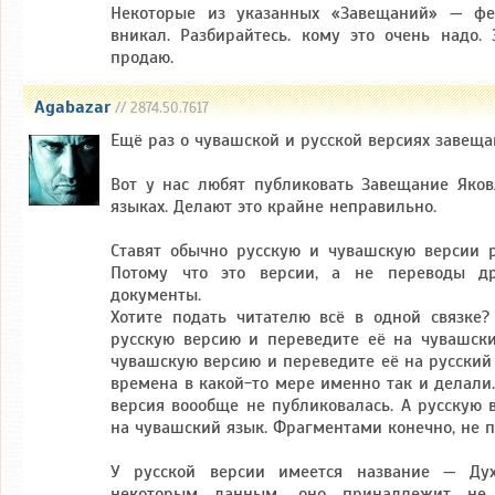
Некоторые из указанных «Завещаний» — фе
вникал. Разбирайтесь. кому это очень надо. 
продаю.
Agabazar
// 2874.50.7617
Ещё раз о чувашской и русской версиях завеща
Вот у нас любят публиковать Завещание Яко
языках. Делают это крайне неправильно.
Ставят обычно русскую и чувашскую версии ря
Потому что это версии, а не переводы др
документы.
Хотите подать читателю всё в одной связке?
русскую версию и переведите её на чувашски
чувашскую версию и переведите её на русский 
времена в какой-то мере именно так и делали
версия воообще не публиковалась. А русскую 
на чувашский язык. Фрагментами конечно, не п
У русской версии имеется название — Дух
некоторым данным, оно принадлежит не 