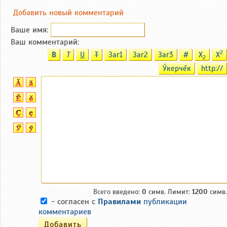
Добавить новый комментарий
Ваше имя:
Ваш комментарий:
2
B
T
U
T
Заг1
Заг2
Заг3
#
X
X
2
Ӳкерчĕк
http://
Всего введено:
0
симв. Лимит:
1200
симв.
- согласен с
Правилами
публикации
комментариев