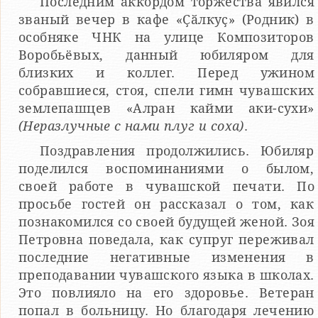
Последним аккордом торжества явился
званый вечер в кафе «Ҫӑлкуҫ» (Родник) в
особняке ЧНК на улице Композиторов
Воробьёвых, данный юбиляром для
близких и коллег. Перед ужином
собравшиеся, стоя, спели гимн чувашских
землепашцев «Алран кайми аки-сухи»
(Неразлучные с нами плуг и соха)
.
Поздравления продолжились. Юбиляр
поделился воспоминаниями о былом,
своей работе в чувашской печати. По
просьбе гостей он рассказал о том, как
познакомился со своей будущей женой. Зоя
Петровна поведала, как супруг переживал
последние негативные изменения в
преподавании чувашского языка в школах.
Это повлияло на его здоровье. Ветеран
попал в больницу. Но благодаря лечению