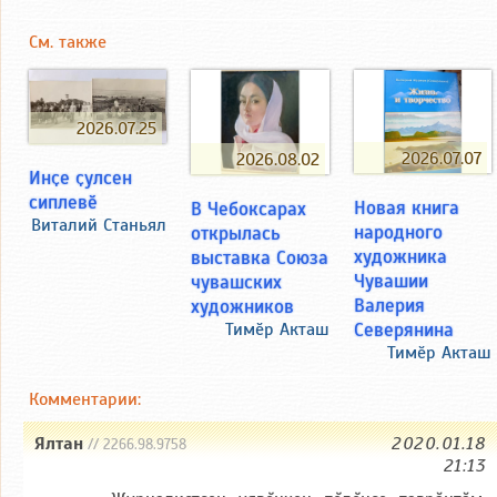
См. также
2026.07.25
2026.07.07
2026.08.02
Инҫе ҫулсен
сиплевӗ
Новая книга
В Чебоксарах
Виталий Станьял
народного
открылась
художника
выставка Союза
Чувашии
чувашских
Валерия
художников
Северянина
Тимӗр Акташ
Тимӗр Акташ
Комментарии:
Ялтан
2020.01.18
// 2266.98.9758
21:13