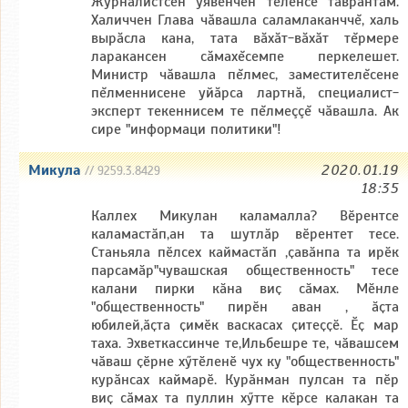
Журналистсен уявĕнчен тĕлĕнсе таврăнтăм.
Халиччен Глава чăвашла саламлаканччĕ, халь
вырăсла кана, тата вăхăт-вăхăт тĕрмере
ларакансен сăмахĕсемпе перкелешет.
Министр чăвашла пĕлмес, заместителĕсене
пĕлменнисене уйăрса лартнă, специалист-
эксперт текеннисем те пĕлмеççĕ чăвашла. Ак
сире "информаци политики"!
Микула
2020.01.19
// 9259.3.8429
18:35
Каллех Микулан каламалла? Вӗрентсе
каламастӑп,ан та шутлӑр вӗрентет тесе.
Станьяла пӗлсех каймастӑп ,ҫавӑнпа та ирӗк
парсамӑр"чувашская общественность" тесе
калани пирки кӑна виҫ сӑмах. Мӗнле
"общественность" пирӗн аван , ӑҫта
юбилей,ӑҫта ҫимӗк васкасах ҫитеҫҫӗ. Ӗҫ мар
таха. Эхветкассинче те,Ильбешре те, чӑвашсем
чӑваш ҫӗрне хӳтӗленӗ чух ку "общественность"
курӑнсах каймарӗ. Курӑнман пулсан та пӗр
виҫ сӑмах та пуллин хӳтте кӗрсе калакан та