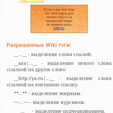
Если у вас все еще
нет раскладки для
печати текста на
чувашском языке,
ее можете взять
ЗДЕСЬ
.
Разрешенные Wiki тэги:
__...__ - выделение слова ссылой.
__aaa|...__ - выделение некого слова
ссылкой на другое слово.
__http://ya.ru|...__ - выделение слова
ссылкой на внешнюю ссылку.
**...** - выделение жирным.
~~...~~ - выделение курсивом.
___...___ - выделение подчеркиванием.