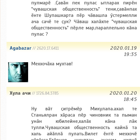
пулмарӗ .Ҫавӑн пек пулас ытларах пирӗн
"чувашская общественность" тени,ҫавӑнпах
ӗнте Шупашкарта пӗр чӑвашла ӳстермелли
ача сачӗ те ҫук? Чӑваш халӑхпе "чувашская
общественность" пӗрле мар,параллельно кӑна
пулас ?
Agabazar
2020.01.19
// 2620.17.6411
19:35
Меххочăха мухтав!
Хула ачи
2020.01.20
// 1726.84.3785
18:45
Ну вӑт ҫитрӗмӗр Микулапа.ахал те
Станьялран хӑраса пӗр чиновник та пыман
унӑн юбилейне,халӑх кӑна лӑк
тулли.Чувашская общественность кайнӑ та
халь айӑплӑ пулать.Вилет ӗнтӗ меххочӗ