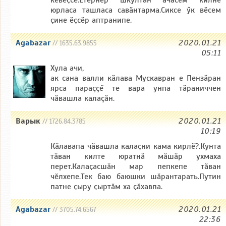
кӗвӗҫсе.Етӗрнер шкултан ачасем килнӗ
юрласа ташласа савӑнтарма.Сиксе ӳк вӗсем
ҫине ӗҫсӗр аптранипе.
Agabazar
2020.01.21
// 1635.63.9855
05:11
Хула ачи,
ак сана валли кăлава Мускавран е Пензăран
ярса параççĕ те вара унпа тăраниччен
чăвашла калаçăн.
Варык
2020.01.21
// 1726.84.3785
10:19
Кӑлавапа чӑвашла калаҫни кама кирлӗ?.Кунта
тӑван килте юратнӑ мӑшӑр ухмаха
перет.Калаҫасшӑн мар пепкепе тӑван
чӗлхепе.Тек баю баюшки шӑрантарать.Путин
патне ҫыру ҫыртӑм ха ҫӑхавпа.
Agabazar
2020.01.21
// 3705.74.6567
22:36