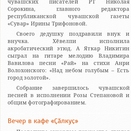
чувашских писателей РТ Николая
Сорокина, главного редактора
республиканской чувашской газеты
«Сувар» Ирины Трифоновой.
Своего дедушку поздравили внук и
внучка. Хӗвелпи исполнила
акробатический этюд. А Яткар Никитин
сыграл на гитаре мелодию Владимира
Вавилова песни «Рай» на стихи Анри
Волохонского: «Над небом голубым – Есть
город золотой».
Собрание завершилось чувашской
песней в исполнении Розы Степановой и
общим фотографированием.
Вечер в кафе «Ҫӑлкуҫ»