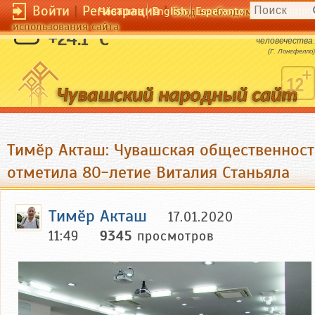
Войти
|
Регистрация
|
Чӑвашла
English
Esperanto
Вход необходим для полног
использования сайта
Музыка - универсальный язык
+24.1 °C
человечества.
(Г. Лонгфелло)
Тимӗр Акташ: Чувашская общественност
отметила 80-летие Виталия Станьяла
Тимӗр Акташ
17.01.2020
11:49
9345
просмотров