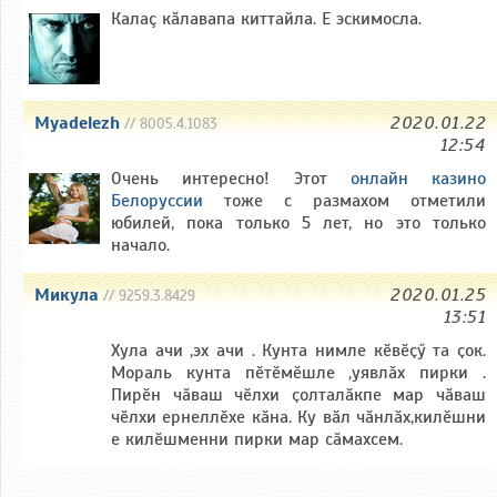
Калаç кăлавапа киттайла. Е эскимосла.
Myadelezh
2020.01.22
// 8005.4.1083
12:54
Очень интересно! Этот
онлайн казино
Белоруссии
тоже с размахом отметили
юбилей, пока только 5 лет, но это только
начало.
Микула
2020.01.25
// 9259.3.8429
13:51
Хула ачи ,эх ачи . Кунта нимле кӗвӗҫӳ та ҫок.
Мораль кунта пӗтӗмӗшле ,уявлӑх пирки .
Пирӗн чӑваш чӗлхи ҫолталӑкпе мар чӑваш
чӗлхи ернеллӗхе кӑна. Ку вӑл чӑнлӑх,килӗшни
е килӗшменни пирки мар сӑмахсем.