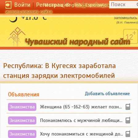
Войти
|
Регистрация
|
Чӑвашла
English
Esperanto
Вход необходим для полног
использования сайта
Жизнь - не те дни, что прошли, а те, что
+17.6 °C
запомнились.
(В.И. Павленко)
Республика: В Кугесях заработала
станция зарядки электромобилей
Объявления
Добавить объявление
Знакомства
Женщина (65 -162-63) желает познакомиться с одиноким, добродушным, без вредных ...
Знакомства
Познакомлюсь с мужчиной любящим танцевать и петь на родном чувашском языке
Знакомства
Хочу познакомиться с женщиной до 55 лет чувашской или русской национальности дл...