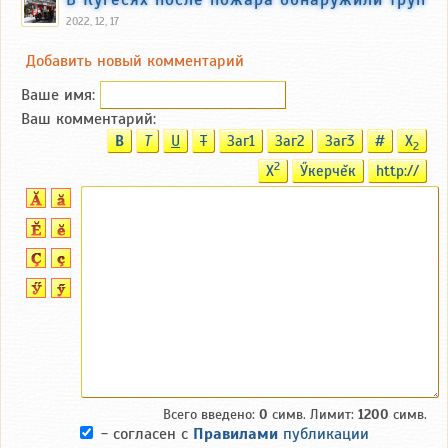
2022, 12, 17
Добавить новый комментарий
Ваше имя:
Ваш комментарий:
B
T
U
T
Заг1
Заг2
Заг3
#
X
2
2
X
Ӳкерчĕк
http://
Всего введено:
0
симв. Лимит:
1200
симв.
- согласен с
Правилами
публикации