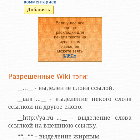
комментариев
Если у вас все
еще нет
раскладки для
печати текста на
чувашском
языке, ее
можете взять
ЗДЕСЬ
.
Разрешенные Wiki тэги:
__...__ - выделение слова ссылой.
__aaa|...__ - выделение некого слова
ссылкой на другое слово.
__http://ya.ru|...__ - выделение слова
ссылкой на внешнюю ссылку.
**...** - выделение жирным.