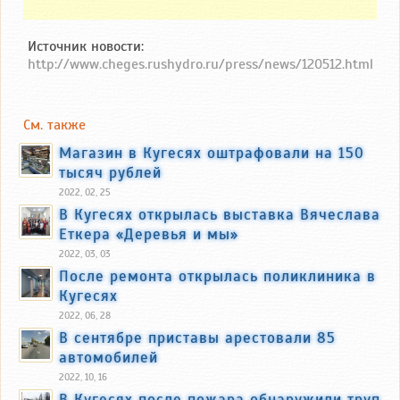
Источник новости:
http://www.cheges.rushydro.ru/press/news/120512.html
См. также
Магазин в Кугесях оштрафовали на 150
тысяч рублей
2022, 02, 25
В Кугесях открылась выставка Вячеслава
Еткера «Деревья и мы»
2022, 03, 03
После ремонта открылась поликлиника в
Кугесях
2022, 06, 28
В сентябре приставы арестовали 85
автомобилей
2022, 10, 16
В Кугесях после пожара обнаружили труп