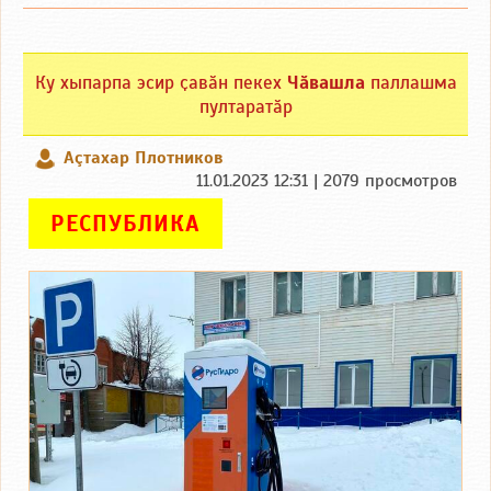
Ку хыпарпа эсир ҫавӑн пекех
Чӑвашла
паллашма
пултаратӑр
Аçтахар Плотников
11.01.2023 12:31 | 2079 просмотров
РЕСПУБЛИКА