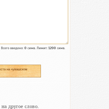
Всего введено:
0
симв. Лимит:
1200
симв.
кста на чувашском
.
 на другое слово.