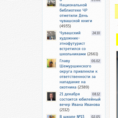
09.06
Национальной
библиотеке ЧР
отметили День
чувашской книги
(4935)
Чувашский
24.10
художник-
этнофутурист
встретился со
школьниками
(2661)
Главу
06.02
Шемуршинского
округа привлекли к
ответственности за
нападание на
охотника
(2389)
21 декабря
08.12
состоится юбилейный
вечер Ивана Иванова
(2112)
В школе №13
02.05