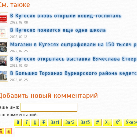
См. также
В Кугесях вновь открыли ковид-госпиталь
2022, 02, 08
В Кугесях появится еще одна школа
2022, 02, 12
Магазин в Кугесях оштрафовали на 150 тысяч 
2022, 02, 25
В Кугесях открылась выставка Вячеслава Етке
2022, 03, 03
В Больших Торханах Вурнарского района ведет
2022, 05, 25
Добавить новый комментарий
аше имя:
аш комментарий:
2
B
T
U
T
Заг1
Заг2
Заг3
#
X
X
Ӳкер
2