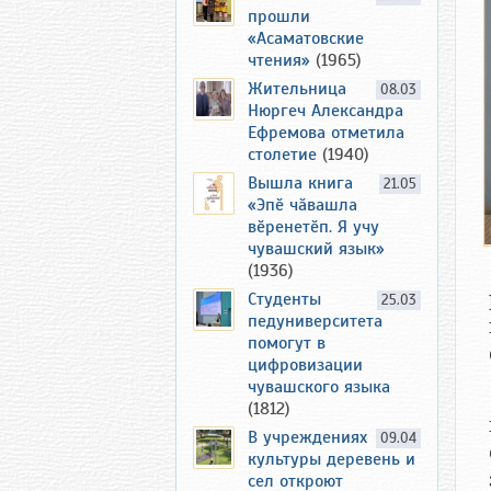
прошли
«Асаматовские
чтения»
(1965)
Жительница
08.03
Нюргеч Александра
Ефремова отметила
столетие
(1940)
Вышла книга
21.05
«Эпӗ чӑвашла
вӗренетӗп. Я учу
чувашский язык»
(1936)
Студенты
25.03
педуниверситета
помогут в
цифровизации
чувашского языка
(1812)
В учреждениях
09.04
культуры деревень и
сел откроют