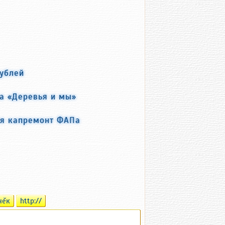
рублей
ра «Деревья и мы»
ся капремонт ФАПа
чĕк
http://