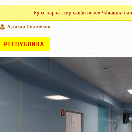
Ку хыпарпа эсир ҫавӑн пекех
Чӑвашла
пал
Аçтахар Плотников
РЕСПУБЛИКА