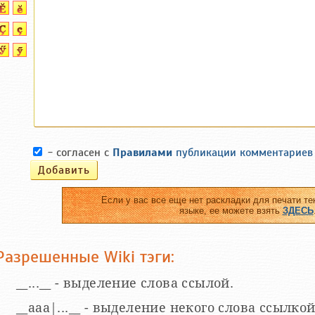
- согласен с
Правилами
публикации комментариев
Если у вас все еще нет раскладки для печати те
языке, ее можете взять
ЗДЕСЬ
Разрешенные Wiki тэги:
__...__ - выделение слова ссылой.
__aaa|...__ - выделение некого слова ссылкой