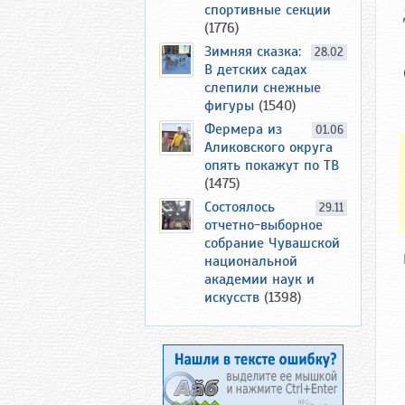
спортивные секции
(1776)
Зимняя сказка:
28.02
В детских садах
слепили снежные
фигуры
(1540)
Фермера из
01.06
Аликовского округа
опять покажут по ТВ
(1475)
Состоялось
29.11
отчетно-выборное
собрание Чувашской
национальной
академии наук и
искусств
(1398)