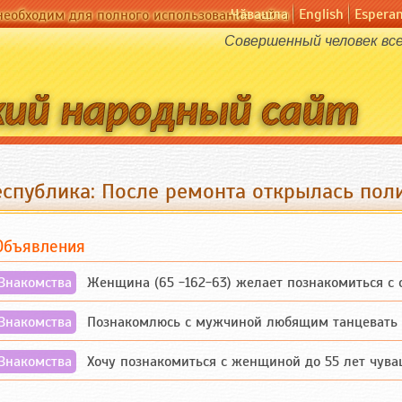
Чӑвашла
English
Espera
необходим для полного использования сайта
Совершенный человек все 
еспублика: После ремонта открылась поли
Объявления
Знакомства
Женщина (65 -162-63) желает познакомиться с одино
Знакомства
Познакомлюсь с мужчиной любящим танцевать и 
Знакомства
Хочу познакомиться с женщиной до 55 лет чувашской