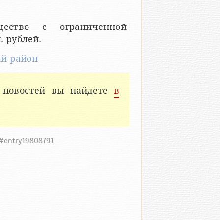
ество с ограниченной
. рублей.
ий район
 новостей вы найдете
в
1#entry19808791