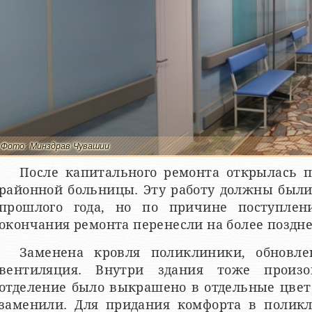
Фото: Минздрав Чувашии
После капитального ремонта открылась 
районной больницы. Эту работу должны были
прошлого года, но по причине поступле
окончания ремонта перенесли на более поздне
Заменена кровля поликлиники, обновле
вентиляция. Внутри здания тоже произ
отделение было выкрашено в отдельные цвет
заменили. Для придания комфорта в полик