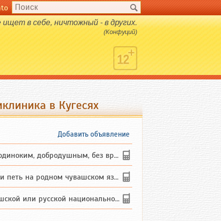
nto
ищет в себе, ничтожный - в других.
(Конфуций)
клиника в Кугесях
Добавить объявление
ким, добродушным, без вредных ...
петь на родном чувашском языке
 или русской национальности дл...