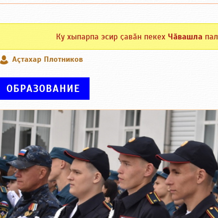
Ку хыпарпа эсир ҫавӑн пекех
Чӑвашла
пал
Аçтахар Плотников
ОБРАЗОВАНИЕ