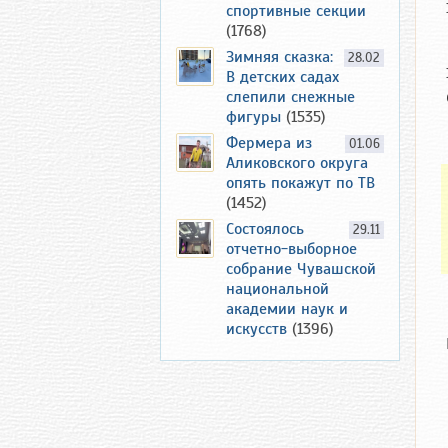
спортивные секции
(1768)
Зимняя сказка:
28.02
В детских садах
слепили снежные
фигуры
(1535)
Фермера из
01.06
Аликовского округа
опять покажут по ТВ
(1452)
Состоялось
29.11
отчетно-выборное
собрание Чувашской
национальной
академии наук и
искусств
(1396)