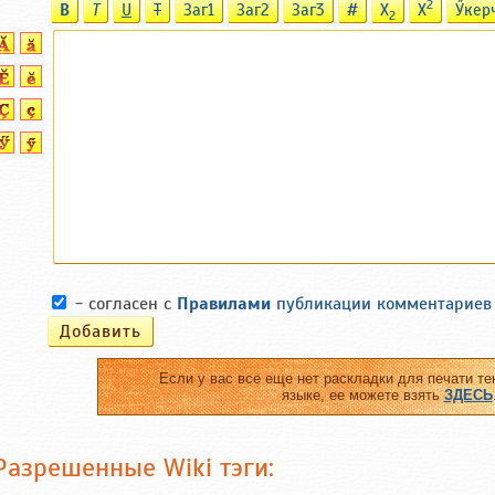
2
B
T
U
T
Заг1
Заг2
Заг3
#
X
X
Ӳкер
2
- согласен с
Правилами
публикации комментариев
Если у вас все еще нет раскладки для печати те
языке, ее можете взять
ЗДЕСЬ
Разрешенные Wiki тэги: