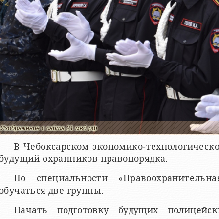
Изображение с сайта 21.мвд.рф
В Чебоксарском экономико-технологическо
будущий охранников правопорядка.
По специальности «Правоохранительна
обучаться две группы.
Начать подготовку будущих полицейс