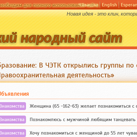
Чӑвашла
English
Espera
необходим для полного использования сайта
Новая идея - это клин, кото
бразование: В ЧЭТК открылись группы по
Правоохранительная деятельность»
Объявления
Знакомства
Женщина (65 -162-63) желает познакомиться с одино
Знакомства
Познакомлюсь с мужчиной любящим танцевать и 
Знакомства
Хочу познакомиться с женщиной до 55 лет чувашской