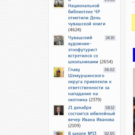
09.06
Национальной
библиотеке ЧР
отметили День
чувашской книги
(4624)
Чувашский
24.10
художник-
этнофутурист
встретился со
школьниками
(2654)
Главу
06.02
Шемуршинского
округа привлекли к
ответственности за
нападание на
охотника
(2379)
21 декабря
08.12
состоится юбилейный
вечер Ивана Иванова
(2109)
В школе №13
02.05