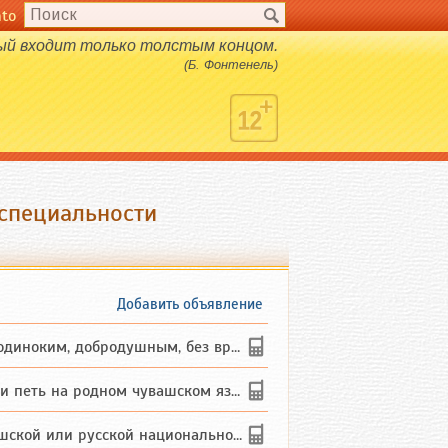
nto
рый входит только толстым концом.
(Б. Фонтенель)
 специальности
Добавить объявление
ким, добродушным, без вредных ...
петь на родном чувашском языке
 или русской национальности дл...