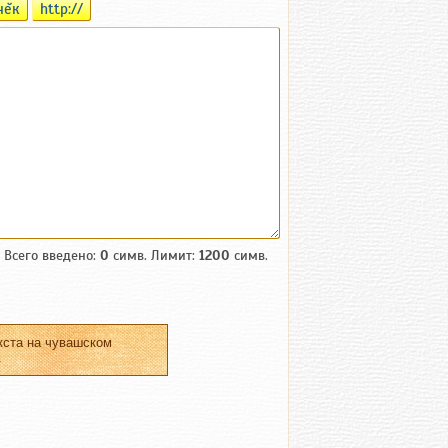
чĕк
http://
Всего введено:
0
симв. Лимит:
1200
симв.
кста на чувашском
.