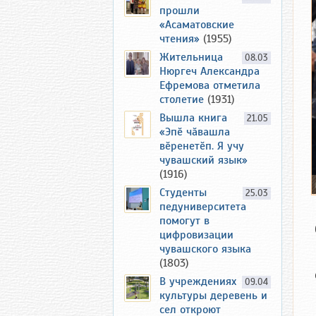
прошли
«Асаматовские
чтения»
(1955)
Жительница
08.03
Нюргеч Александра
Ефремова отметила
столетие
(1931)
Вышла книга
21.05
«Эпӗ чӑвашла
вӗренетӗп. Я учу
чувашский язык»
(1916)
Студенты
25.03
педуниверситета
помогут в
цифровизации
чувашского языка
(1803)
В учреждениях
09.04
культуры деревень и
сел откроют