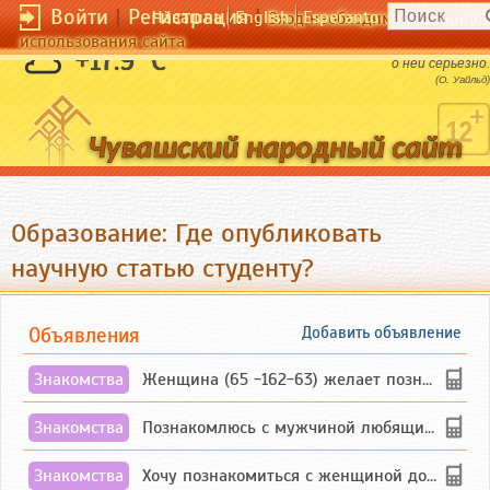
Войти
|
Регистрация
|
Чӑвашла
English
Esperanto
Вход необходим для полног
использования сайта
Жизнь слишком важна, чтобы рассуждать
+17.9 °C
о ней серьёзно.
(О. Уайльд)
Образование: Где опубликовать
научную статью студенту?
Объявления
Добавить объявление
Знакомства
Женщина (65 -162-63) желает познакомиться с одиноким, добродушным, без вредных ...
Знакомства
Познакомлюсь с мужчиной любящим танцевать и петь на родном чувашском языке
Знакомства
Хочу познакомиться с женщиной до 55 лет чувашской или русской национальности дл...