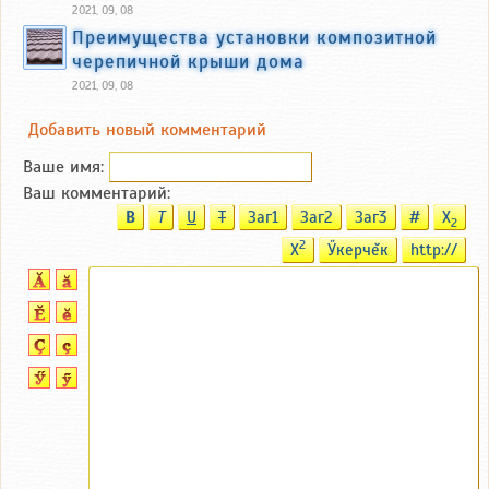
2021, 09, 08
Преимущества установки композитной
черепичной крыши дома
2021, 09, 08
Добавить новый комментарий
Ваше имя:
Ваш комментарий:
B
T
U
T
Заг1
Заг2
Заг3
#
X
2
2
X
Ӳкерчĕк
http://