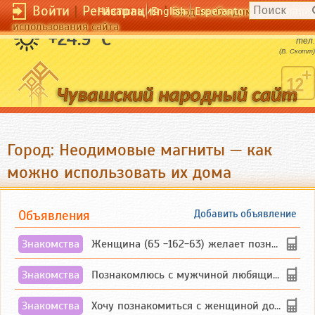
Войти
|
Регистрация
|
Чӑвашла
English
Esperanto
Вход необходим для полног
использования сайта
Золото убило больше душ, чем железо -
+24.9 °C
тел.
(В. Скотт)
Город: Неодимовые магниты — как
можно использовать их дома
Объявления
Добавить объявление
Знакомства
Женщина (65 -162-63) желает познакомиться с одиноким, добродушным, без вредных ...
Знакомства
Познакомлюсь с мужчиной любящим танцевать и петь на родном чувашском языке
Знакомства
Хочу познакомиться с женщиной до 55 лет чувашской или русской национальности дл...