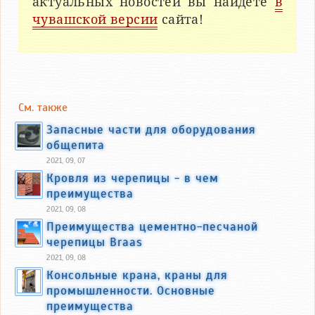
актуальных новостей вы найдете
в
чувашской версии
сайта!
См. также
Запасные части для оборудования
общепита
2021, 09, 07
Кровля из черепицы - в чем
преимущества
2021, 09, 08
Преимущества цементно-песчаной
черепицы Braas
2021, 09, 08
Консольные крана, краны для
промышленности. Основные
преимущества