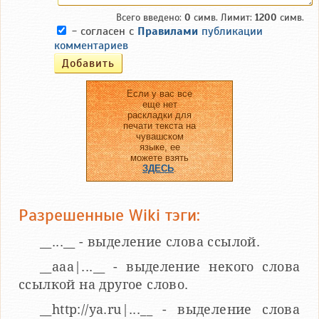
Всего введено:
0
симв. Лимит:
1200
симв.
- согласен с
Правилами
публикации
комментариев
Если у вас все
еще нет
раскладки для
печати текста на
чувашском
языке, ее
можете взять
ЗДЕСЬ
.
Разрешенные Wiki тэги:
__...__ - выделение слова ссылой.
__aaa|...__ - выделение некого слова
ссылкой на другое слово.
__http://ya.ru|...__ - выделение слова