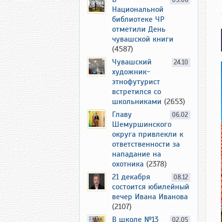
09.06
Национальной
библиотеке ЧР
отметили День
чувашской книги
(4587)
Чувашский
24.10
художник-
этнофутурист
встретился со
школьниками
(2653)
Главу
06.02
Шемуршинского
округа привлекли к
ответственности за
нападание на
охотника
(2378)
21 декабря
08.12
состоится юбилейный
вечер Ивана Иванова
(2107)
В школе №13
02.05