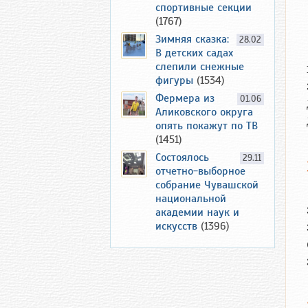
спортивные секции
(1767)
Зимняя сказка:
28.02
В детских садах
слепили снежные
фигуры
(1534)
Фермера из
01.06
Аликовского округа
опять покажут по ТВ
(1451)
Состоялось
29.11
отчетно-выборное
собрание Чувашской
национальной
академии наук и
искусств
(1396)