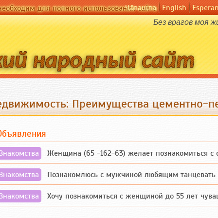
Чӑвашла
English
Espera
необходим для полного использования сайта
Без врагов моя ж
едвижимость: Преимущества цементно-пе
Объявления
Знакомства
Женщина (65 -162-63) желает познакомиться с одино
Знакомства
Познакомлюсь с мужчиной любящим танцевать и 
Знакомства
Хочу познакомиться с женщиной до 55 лет чувашской