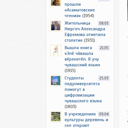
прошли
«Асаматовские
чтения»
(1954)
Жительница
08.03
Нюргеч Александра
Ефремова отметила
столетие
(1931)
Вышла книга
21.05
«Эпӗ чӑвашла
вӗренетӗп. Я учу
чувашский язык»
(1915)
Студенты
25.03
педуниверситета
помогут в
цифровизации
чувашского языка
(1803)
В учреждениях
09.04
культуры деревень и
сел откроют