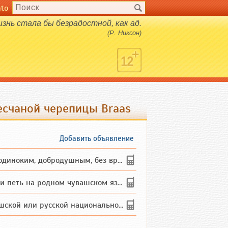
nto
изнь стала бы безрадостной, как ад.
(Р. Никсон)
счаной черепицы Braas
Добавить объявление
ким, добродушным, без вредных ...
петь на родном чувашском языке
 или русской национальности дл...