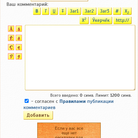
Ваш комментарий:
B
T
U
T
Заг1
Заг2
Заг3
#
X
2
2
X
Ӳкерчĕк
http://
Всего введено:
0
симв. Лимит:
1200
симв.
- согласен с
Правилами
публикации
комментариев
Если у вас все
еще нет
раскладки для