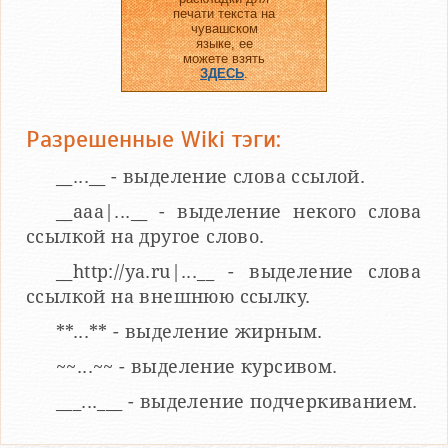
печати текста на
чувашском
языке, ее
можете взять
ЗДЕСЬ
.
Разрешенные Wiki тэги:
__...__ - выделение слова ссылой.
__aaa|...__ - выделение некого слова
ссылкой на другое слово.
__http://ya.ru|...__ - выделение слова
ссылкой на внешнюю ссылку.
**...** - выделение жирным.
~~...~~ - выделение курсивом.
___...___ - выделение подчеркиванием.