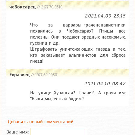
чебоксарец
// 2177.70.9310
2021.04.09 23:15
Что за варвары-грачененавистники
появились в Чебоксарах? Птицы все
полезны. Они поедают вредных насекомых,
гусениц и др.
Штрафовать уничтожающих гнезда и тех,
кто заказывает альпинистов для сброса
гнезд!
Евразиец
// 1977.69.9930
2021.04.10 08:42
На улице Хузангая?.. Грачи?.. А грачи им:
"Были мы, есть и будем"!
Добавить новый комментарий
Ваше имя: