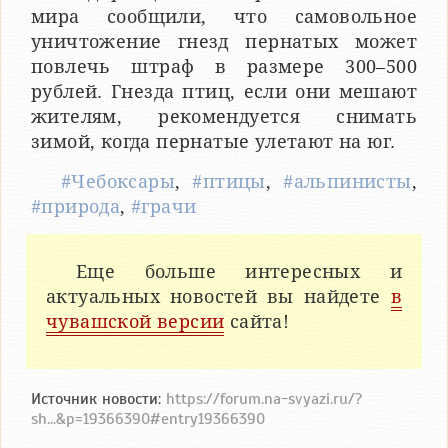
мира сообщили, что самовольное
уничтожение гнезд пернатых может
повлечь штраф в размере 300–500
рублей. Гнезда птиц, если они мешают
жителям, рекомендуется снимать
зимой, когда пернатые улетают на юг.
#Чебоксары
,
#птицы
,
#альпинисты
,
#природа
,
#грачи
Еще больше интересных и
актуальных новостей вы найдете
в
чувашской версии
сайта!
Источник новости:
https://forum.na-svyazi.ru/?
sh...&p=19366390#entry19366390