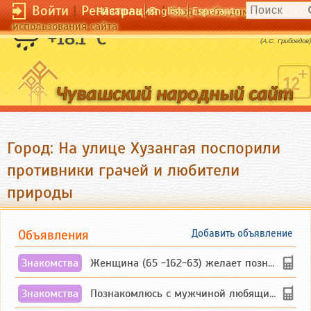
Войти
|
Регистрация
|
Чӑвашла
English
Esperanto
Вход необходим для полног
использования сайта
Злые языки страшнее пистолета.
+18.1 °C
(А.С. Грибоедов)
Город: На улице Хузангая поспорили
противники грачей и любители
природы
Объявления
Добавить объявление
Знакомства
Женщина (65 -162-63) желает познакомиться с одиноким, добродушным, без вредных ...
Знакомства
Познакомлюсь с мужчиной любящим танцевать и петь на родном чувашском языке