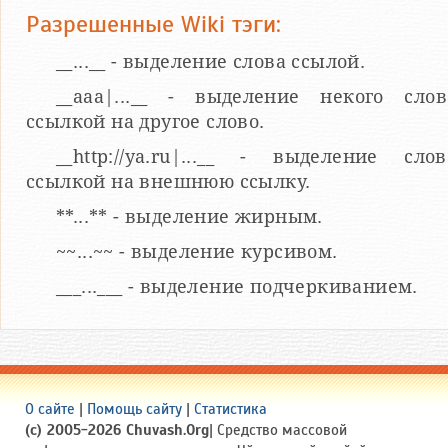
Разрешенные Wiki тэги:
__...__ - выделение слова ссылой.
__aaa|...__ - выделение некого слов
ссылкой на другое слово.
__http://ya.ru|...__ - выделение слов
ссылкой на внешнюю ссылку.
**...** - выделение жирным.
~~...~~ - выделение курсивом.
___...___ - выделение подчеркиванием.
О сайте
|
Помощь сайту
|
Статистика
(c) 2005-2026 Chuvash.Org
| Средство массовой