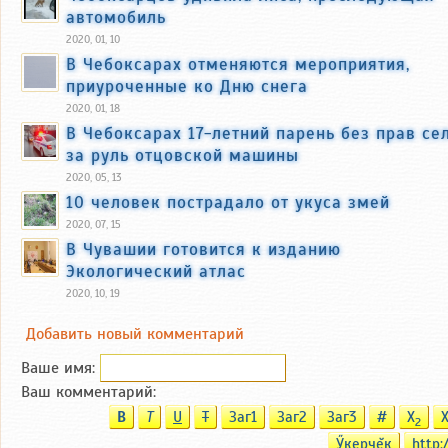
автомобиль
2020, 01, 10
В Чебоксарах отменяются мероприятия,
приуроченные ко Дню снега
2020, 01, 18
В Чебоксарах 17-летний парень без прав се
за руль отцовской машины
2020, 05, 13
10 человек пострадало от укуса змей
2020, 07, 15
В Чувашии готовится к изданию
Экологический атлас
2020, 10, 19
Добавить новый комментарий
Ваше имя:
Ваш комментарий:
B
T
U
T
Заг1
Заг2
Заг3
#
X
2
Ӳкерчĕк
http: