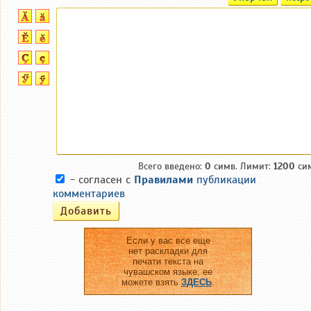
Всего введено:
0
симв. Лимит:
1200
сим
- согласен с
Правилами
публикации
комментариев
Если у вас все еще
нет раскладки для
печати текста на
чувашском языке, ее
можете взять
ЗДЕСЬ
.