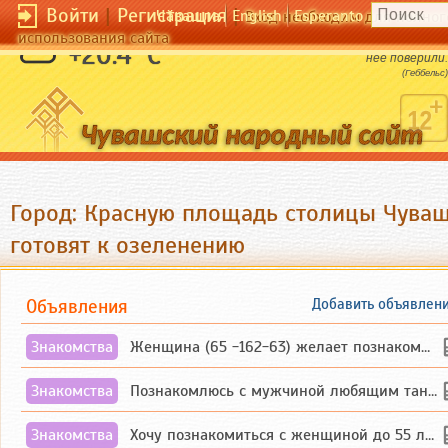
Войти
|
Регистрация
|
Чӑвашла
English
Esperanto
Вход необходим для полног
использования сайта
Ложь должна быть чудовищной, чтобы в
+20.4 °C
нее поверили.
(Геббельс)
Город: Красную площадь столицы Чува
готовят к озеленению
Объявления
Добавить объявлен
Знакомства
Женщина (65 -162-63) желает познакомиться с одиноким, добродушным, без вредных ...
Знакомства
Познакомлюсь с мужчиной любящим танцевать и петь на родном чувашском языке
Знакомства
Хочу познакомиться с женщиной до 55 лет чувашской или русской национальности дл...