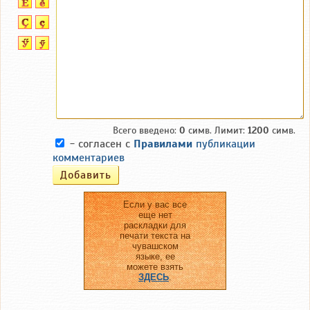
Всего введено:
0
симв. Лимит:
1200
симв.
- согласен с
Правилами
публикации
комментариев
Если у вас все
еще нет
раскладки для
печати текста на
чувашском
языке, ее
можете взять
ЗДЕСЬ
.