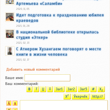
Артемьева «Саламби»
2020, 11, 05
Идет подготовка к празднованию юбилея
краеведов
2021, 01, 28
В национальной библиотеке открылась
студия «Эткер»
2021, 02, 13
С Атнером Хузангаем поговорят о месте
книги в жизни человека
2021, 02, 17
Добавить новый комментарий
Ваше имя:
Ваш комментарий:
B
T
U
T
Заг1
Заг2
Заг3
#
X
2
2
X
Ӳкерчĕк
http://