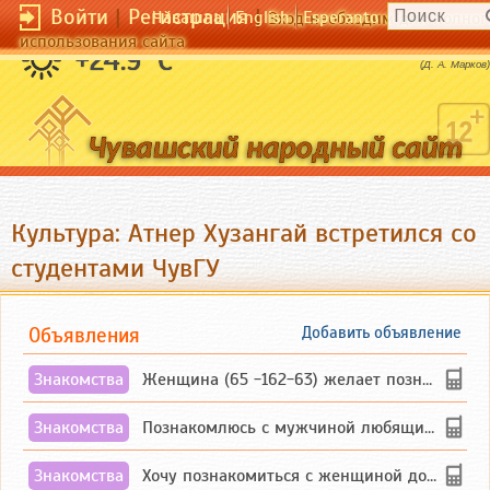
Войти
|
Регистрация
|
Чӑвашла
English
Esperanto
Вход необходим для полног
использования сайта
Любая жизнь начинается с конца.
+24.9 °C
(Д. А. Марков)
Культура: Атнер Хузангай встретился со
студентами ЧувГУ
Объявления
Добавить объявление
Знакомства
Женщина (65 -162-63) желает познакомиться с одиноким, добродушным, без вредных ...
Знакомства
Познакомлюсь с мужчиной любящим танцевать и петь на родном чувашском языке
Знакомства
Хочу познакомиться с женщиной до 55 лет чувашской или русской национальности дл...