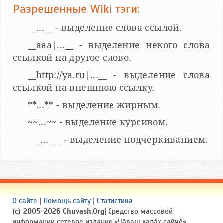
Разрешенные Wiki тэги:
__...__ - выделение слова ссылой.
__aaa|...__ - выделение некого слова
ссылкой на другое слово.
__http://ya.ru|...__ - выделение слова
ссылкой на внешнюю ссылку.
**...** - выделение жирным.
~~...~~ - выделение курсивом.
___...___ - выделение подчеркиванием.
О сайте
|
Помощь сайту
|
Статистика
(c) 2005-2026 Chuvash.Org
| Средство массовой
информации сетевое издание «Чӑваш халӑх сайчӗ»