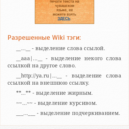
печати текста на
чувашском
языке, ее
можете взять
ЗДЕСЬ
.
Разрешенные Wiki тэги:
__...__ - выделение слова ссылой.
__aaa|...__ - выделение некого слова
ссылкой на другое слово.
__http://ya.ru|...__ - выделение слова
ссылкой на внешнюю ссылку.
**...** - выделение жирным.
~~...~~ - выделение курсивом.
___...___ - выделение подчеркиванием.