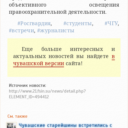
объективного освещения
правоохранительной деятельности.
#Росгвардия
,
#студенты
,
#ЧГУ
,
#встречи
,
#журналисты
Еще больше интересных и
актуальных новостей вы найдете
в
чувашской версии
сайта!
Источник новости:
http://www.21.fsin.su/news/detail.php?
ELEMENT_ID=494412
См. также
Чувашские старейшины встретились с