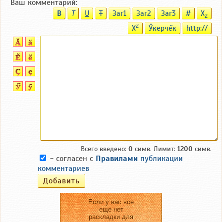
Ваш комментарий:
B
T
U
T
Заг1
Заг2
Заг3
#
X
2
2
X
Ӳкерчĕк
http://
Всего введено:
0
симв. Лимит:
1200
симв.
- согласен с
Правилами
публикации
комментариев
Если у вас все
еще нет
раскладки для