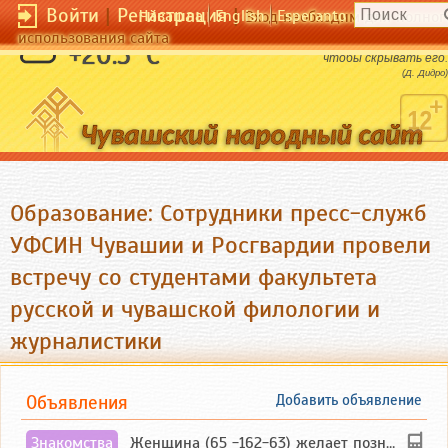
Войти
|
Регистрация
|
Чӑвашла
English
Esperanto
Вход необходим для полног
использования сайта
Высочайшее искусство состоит в том,
+20.5 °C
чтобы скрывать его.
(Д. Дидро)
Образование: Сотрудники пресс-служб
УФСИН Чувашии и Росгвардии провели
встречу со студентами факультета
русской и чувашской филологии и
журналистики
Объявления
Добавить объявление
Знакомства
Женщина (65 -162-63) желает познакомиться с одиноким, добродушным, без вредных ...